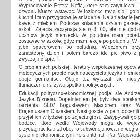
Wypracowanie Petera Neffa, ktore sam zatytulowal "
dzwoni. Musze wstawac. W lazience myje sie i gole 
kuchni i tam przygotowuje sniadanie. Na sniadanie je
kawe z mlekiem. Podczas sniadania czytam gazete
szkoli. Zajecia zaczynaja sie o 8. 00, ale nie cod
uczniow jezyk niemiecki. W poludnie mam obiad
zostawac w szkole, gdyz mam lekcje po poludniu. W i
albo spacerowam po poludniu. Wieczorem przy
zanastepny dzien i potem bardzo ide pic piwo z 
zwyczajnie spie. ".
O problemach polskiej literatury wspolczesnej opowi
metodycznych problemach nauczyciela jezyka niemie
oboje germanisci. Oboje tez wykazali sie nies
tlumaczeniu na zywo spotkan politycznych.
Edukacji polityczno-ekonomicznej podjal sie Andrz
Jezyka Biznesu. Dopelnieniem jej byly dwa spotka
ramienia SLD/ Boguslawem Masiorem oraz W
Eugeniuszem Ciszakiem. Nasi goscie w pelni docenili
przyjal ich w tydzien po zdjeciu gipsu. Zasypywali go 
bodzce, ktore wedle Wojewody moga do wojewo
przyciagnac kapital obcy, o subwencjonowanie wegla,
systemie ekonomicznym Polski itd. itd. Pan Wojewod