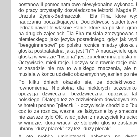
postanowili pomoc nam owo niewykonalne wykonac. 
do pracy przystapily doswiadczone lektorki: Magda 
Urszula Zydek-Bednarczuk i Ela Fira, ktore wy
nauczaniu poczatkujacych. Dociekliwosc studentow-n
jednak nawet te wlasnie Panie, ktore na polskiej gra
na drugich zajeciach Ela Fira musiala zrezygnowac 
niemieckiego jako jezyka posredniego, gdyz jak wy
"beegginnersowi" po polsku roznice miedzy gloska w
gloska postpalatalna jaka jest "h"? A nauczyciele upie
gloska w wyrazie "historia" jest zupelnie inna gloska n
Oczywiscie, mieli racje. I oczywiscie rownie racje mi
w zasadzie nie ma to wielkiego znaczenia, ale n
musiala w koncu udzielic obszernych wyjasnien po ni
Po kilku dniach okazalo sie, ze dociekliwosc 
rownomierna. Nieistotna dla niektorych uczestni
opozycja dzwieczna: bezdzwieczna, opozycja ta
polskiego. Dlatego tez ze zdziwieniem dowiadywalism
w hotelu podano "pileczki" - oczywiscie chodzilo o "bul
coz to za roznica, wazne, ze faktycznie byly smacz
nie zawsze bylo OK, wiec jeden z nauczycieli ku ucie
w windzie, ktora wracal ze stolowki glosno zastanaw
ubrany "duzy placek" czy tez "duzy plecak".
A oto probka umiejetnosci nabytych po dwoch