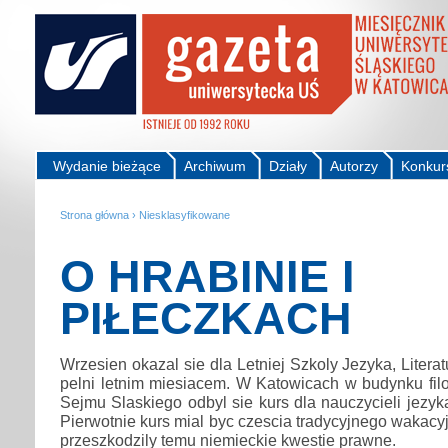
Wydanie bieżące
Archiwum
Działy
Autorzy
Konkur
Strona główna
›
Niesklasyfikowane
O HRABINIE I
PIŁECZKACH
Wrzesien okazal sie dla Letniej Szkoly Jezyka, Literatu
pelni letnim miesiacem. W Katowicach w budynku filol
Sejmu Slaskiego odbyl sie kurs dla nauczycieli jezy
Pierwotnie kurs mial byc czescia tradycyjnego wakacy
przeszkodzily temu niemieckie kwestie prawne.