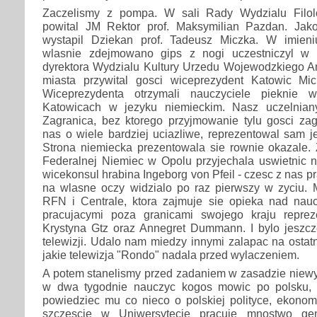
Zaczelismy z pompa. W sali Rady Wydzialu Filolo
powital JM Rektor prof. Maksymilian Pazdan. Jak
wystapil Dziekan prof. Tadeusz Miczka. W imien
wlasnie zdejmowano gips z nogi uczestniczyl w u
dyrektora Wydzialu Kultury Urzedu Wojewodzkiego An
miasta przywital gosci wiceprezydent Katowic Mi
Wiceprezydenta otrzymali nauczyciele pieknie 
Katowicach w jezyku niemieckim. Nasz uczelnian
Zagranica, bez ktorego przyjmowanie tylu gosci zag
nas o wiele bardziej uciazliwe, reprezentowal sam je
Strona niemiecka prezentowala sie rownie okazale. 
Federalnej Niemiec w Opolu przyjechala uswietnic n
wicekonsul hrabina Ingeborg von Pfeil - czesc z nas 
na wlasne oczy widzialo po raz pierwszy w zyciu. M
RFN i Centrale, ktora zajmuje sie opieka nad nauc
pracujacymi poza granicami swojego kraju reprez
Krystyna Gtz oraz Annegret Dummann. I bylo jeszcze
telewizji. Udalo nam miedzy innymi zalapac na ostat
jakie telewizja "Rondo" nadala przed wylaczeniem.
A potem stanelismy przed zadaniem w zasadzie niew
w dwa tygodnie nauczyc kogos mowic po polsku, a
powiedziec mu co nieco o polskiej polityce, ekonomii
szczescie w Uniwersytecie pracuje mnostwo geni