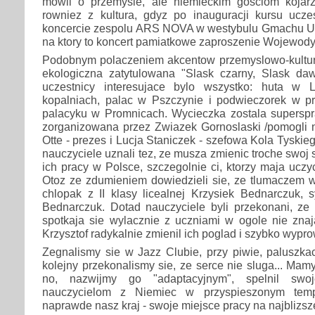
mowil o przemysle, ale niemieckim gosciom kojar
rowniez z kultura, gdyz po inauguracji kursu ucze
koncercie zespolu ARS NOVA w westybulu Gmachu U
na ktory to koncert pamiatkowe zaproszenie Wojewody 
Podobnym polaczeniem akcentow przemyslowo-kultu
ekologiczna zatytulowana "Slask czarny, Slask dawn
uczestnicy interesujace bylo wszystko: huta w L
kopalniach, palac w Pszczynie i podwieczorek w p
palacyku w Promnicach. Wycieczka zostala superspr
zorganizowana przez Zwiazek Gornoslaski /pomogli
Otte - prezes i Lucja Staniczek - szefowa Kola Tyskie
nauczyciele uznali tez, ze musza zmienic troche swoj
ich pracy w Polsce, szczegolnie ci, ktorzy maja uczy
Otoz ze zdumieniem dowiedzieli sie, ze tlumaczem w 
chlopak z II klasy licealnej Krzysiek Bednarczuk, s
Bednarczuk. Dotad nauczyciele byli przekonani, ze
spotkaja sie wylacznie z uczniami w ogole nie znaj
Krzysztof radykalnie zmienil ich poglad i szybko wypro
Zegnalismy sie w Jazz Clubie, przy piwie, paluszkac
kolejny przekonalismy sie, ze serce nie sluga... Mam
no, nazwijmy go "adaptacyjnym", spelnil swoj
nauczycielom z Niemiec w przyspieszonym tem
naprawde nasz kraj - swoje miejsce pracy na najblizsze 