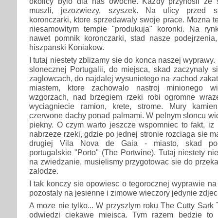
okolicy bylo dla nas owocne. Kazdy przynosil ze
muszli, jezozwiezy, szyszek. Na ulicy przed s
koronczarki, ktore sprzedawaly swoje prace. Mozna t
niesamowitym tempie "produkuja" koronki. Na ryn
nawet pomnik koronczarki, stad nasze podejrzenia,
hiszpanski Koniakow.
I tutaj niestety zblizamy sie do konca naszej wyprawy. 
slonecznej Portugalii, do miejsca, skad zaczynaly 
zaglowcach, do najdalej wysunietego na zachod zakatk
miastem, ktore zachowalo nastroj minionego 
wzgorzach, nad brzegiem rzeki robi ogromne wraz
wyciagniecie ramion, krete, strome. Mury kamien
czerwone dachy ponad palmami. W pelnym sloncu wido
piekny. O czym warto jeszcze wspomniec to fakt, iz
nabrzeze rzeki, gdzie po jednej stronie rozciaga sie 
drugiej Vila Nova de Gaia - miasto, skad poch
portugalskie "Porto" (The Portwine). Tutaj niestety n
na zwiedzanie, musielismy przygotowac sie do przeka
zalodze.
I tak konczy sie opowiesc o tegorocznej wyprawie na
pozostaly na jesienne i zimowe wieczory jedynie zdjec
A moze nie tylko... W przyszlym roku The Cutty Sark
odwiedzi ciekawe miejsca. Tym razem bedzie to 