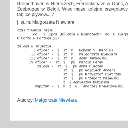
Bremerhaven w Niemczech, Frederikshavn w Danii, A
Zeebrugge w Belgii. Wiec moze kolejne przygotowyw
tablice plywow... ?
j. st. m. Malgorzata Niewiara
czas trwania rejsu:   

        od   3 lipca (Kilonia w Niemczech)  do  6 sierpn
O'Porto w Portugalii) 

zaloga w skladzie:   

        I oficer -  j. st. m.  Bohdan S. Karolus 

       II oficer -  j. st. m.  Malgorzata Niewiara 

      III oficer -  j. st. m.  Adam Jankowski 

      IV oficer -  st. j.  pu  Marcin Perek 

          zaloga -  st. j.  pu Anna Placzek 

                       st. j.  pu Wojciech Anders 

                       st. j.  pu Krzysztof Pietrzak 

                       st. j.  pu Grzegorz Majewski 

                       z. j Agnieszka Dubinska  

         kapitan -  j. k. z. w.  Andrzej Drewnikowski 

Autorzy:
Małgorzata Niewiara