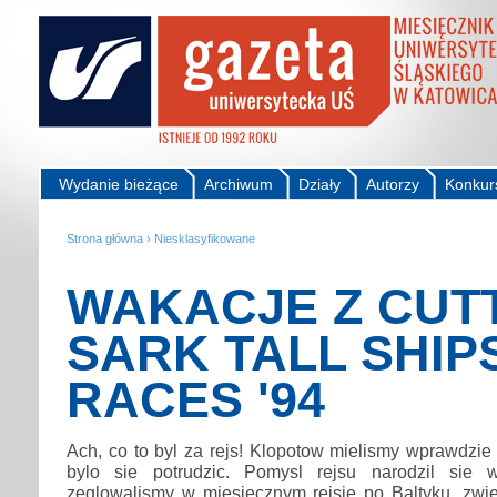
Wydanie bieżące
Archiwum
Działy
Autorzy
Konkur
Strona główna
›
Niesklasyfikowane
WAKACJE Z CUT
SARK TALL SHIP
RACES '94
Ach, co to byl za rejs! Klopotow mielismy wprawdzie 
bylo sie potrudzic. Pomysl rejsu narodzil sie
zeglowalismy w miesiecznym rejsie po Baltyku, zwied