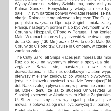
Wyspy Alandzkie, szkiery Sztokholmu, porty: Visby n
Kalmar Sundzie. Pomyslelismy wtedy: a moze by 
dalej... ? Tym bardziej pomysl wygladal realnie, ze n
okazja. Rokrocznie organizowana impreza: The Cutty 
po polsku nazywana Operacja Zagiel - miala zac
Francji, nastepnym portem mialo byc Weymouth w Wielk
Coruna w Hiszpanii, O'Porto w Portugalii i na konie
Malo. W ramach imprezy byly przewidziane dwa etapy
do La Coruny (430 Mm) oraz z O'Porto do St Malo (6
Coruny do O'Porto tzw. Cruise in Company, w czasie k
zamiana zalog.
The Cutty Sark Tall Ships Races jest impreza dla mlo
Raz do roku na wybranym akwenie spotykaja sie m
zeglarze. Bawia sie, nawiazuja nowe znaj
doswiadczeniami. Dla nas dodatkowym atutem wypraw
pierwszy mielismy zeglowac po wodach plywowych.
jedynie z ksiazek opowiesci o wodzie "wedrujacej" k
dol. Nasza zaloga plywa razem, w prawie nie zmienion
lat. Dzieki temu, ze sa to studenci Uniwesytetu Sl
Slaskiej zrzeszeni w Akademickim Klubie Zeglarskim
U. Sl. zmiescilismy sie w wymogach podanych przez
mowia, iz polowa zalogi musi byc powyzej 18 i ponizej 
Podobnie jak ostatnio, tak i tego roku wyczarterowalism