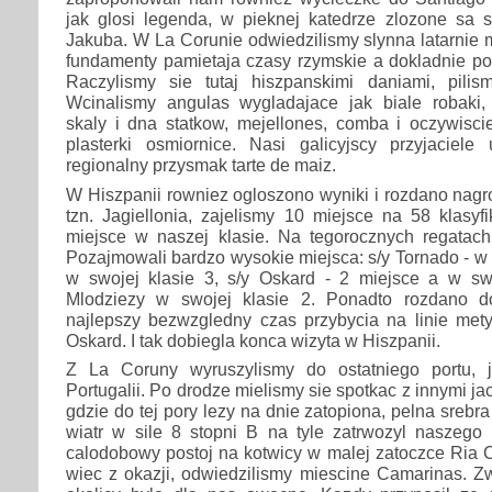
jak glosi legenda, w pieknej katedrze zlozone sa s
Jakuba. W La Corunie odwiedzilismy slynna latarnie m
fundamenty pamietaja czasy rzymskie a dokladnie po
Raczylismy sie tutaj hiszpanskimi daniami, pilism
Wcinalismy angulas wygladajace jak biale robaki,
skaly i dna statkow, mejellones, comba i oczywisci
plasterki osmiornice. Nasi galicyjscy przyjaciele
regionalny przysmak tarte de maiz.
W Hiszpanii rowniez ogloszono wyniki i rozdano nagro
tzn. Jagiellonia, zajelismy 10 miejsce na 58 klasy
miejsce w naszej klasie. Na tegorocznych regatac
Pozajmowali bardzo wysokie miejsca: s/y Tornado - w o
w swojej klasie 3, s/y Oskard - 2 miejsce a w swo
Mlodziezy w swojej klasie 2. Ponadto rozdano 
najlepszy bezwzgledny czas przybycia na linie mety
Oskard. I tak dobiegla konca wizyta w Hiszpanii.
Z La Coruny wyruszylismy do ostatniego portu, 
Portugalii. Po drodze mielismy sie spotkac z innymi j
gdzie do tej pory lezy na dnie zatopiona, pelna srebra 
wiatr w sile 8 stopni B na tyle zatrwozyl naszego 
calodobowy postoj na kotwicy w malej zatoczce Ria 
wiec z okazji, odwiedzilismy miescine Camarinas. Z