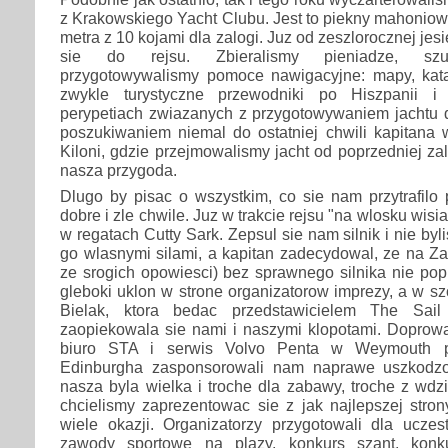
z Krakowskiego Yacht Clubu. Jest to piekny mahoniowy
metra z 10 kojami dla zalogi. Juz od zeszlorocznej je
sie do rejsu. Zbieralismy pieniadze, szu
przygotowywalismy pomoce nawigacyjne: mapy, katal
zwykle turystyczne przewodniki po Hiszpanii i 
perypetiach zwiazanych z przygotowywaniem jachtu do
poszukiwaniem niemal do ostatniej chwili kapitana 
Kiloni, gdzie przejmowalismy jacht od poprzedniej zal
nasza przygoda.
Dlugo by pisac o wszystkim, co sie nam przytrafilo
dobre i zle chwile. Juz w trakcie rejsu "na wlosku wisi
w regatach Cutty Sark. Zepsul sie nam silnik i nie by
go wlasnymi silami, a kapitan zadecydowal, ze na Za
ze srogich opowiesci) bez sprawnego silnika nie poply
gleboki uklon w strone organizatorow imprezy, a w sz
Bielak, ktora bedac przedstawicielem The Sail 
zaopiekowala sie nami i naszymi klopotami. Doprowa
biuro STA i serwis Volvo Penta w Weymouth pr
Edinburgha zasponsorowali nam naprawe uszkodzo
nasza byla wielka i troche dla zabawy, troche z wdz
chcielismy zaprezentowac sie z jak najlepszej stro
wiele okazji. Organizatorzy przygotowali dla uczes
zawody sportowe na plazy, konkurs szant, konk