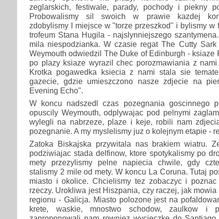
zeglarskich, festiwale, parady, pochody i piekny p
Probowalismy sil swoich w prawie kazdej konku
zdobylismy I miejsce w "torze przeszkod" i bylismy w 
trofeum Stana Hugila - najslynniejszego szantymena
mila niespodzianka. W czasie regat The Cutty Sark 
Weymouth odwiedzil The Duke of Edinburgh - ksiaze F
po plazy ksiaze wyrazil chec porozmawiania z nami t
Krotka pogawedka ksiecia z nami stala sie temate
gazecie, gdzie umieszczono nasze zdjecie na pier
Evening Echo".
W koncu nadszedl czas pozegnania goscinnego por
opuscily Weymouth, odplywajac pod pelnymi zaglami.
wylegli na nabrzeze, plaze i keje, robili nam zdjec
pozegnanie. A my myslelismy juz o kolejnym etapie - 
Zatoka Biskajska przywitala nas brakiem wiatru. Z
podziwiajac stada delfinow, ktore spotykalismy po dro
mety przezylismy pelne napiecia chwile, gdy czt
stalismy 2 mile od mety. W koncu La Coruna. Tutaj p
miasto i okolice. Chcielismy tez zobaczyc i poznac
rzeczy. Urokliwa jest Hiszpania, czy raczej, jak mowia
regionu - Galicja. Miasto polozone jest na pofaldowa
krete, waskie, mnostwo schodow, zaulkow i pa
zaproponowali nam rowniez wycieczke do Santiago