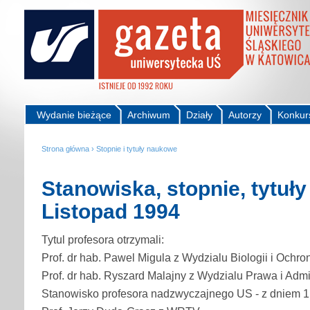
Wydanie bieżące
Archiwum
Działy
Autorzy
Konkur
Strona główna
›
Stopnie i tytuły naukowe
Stanowiska, stopnie, tytuł
Listopad 1994
Tytul profesora otrzymali:
Prof. dr hab. Pawel Migula z Wydzialu Biologii i Ochr
Prof. dr hab. Ryszard Malajny z Wydzialu Prawa i Admin
Stanowisko profesora nadzwyczajnego US - z dniem 1 