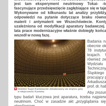
jest tam eksperyment neutrinowy Tokai- -
fascynujące przedsięwzięcie zagłębiające się w taj
Wykonywane od kilkunastu lat analizy przybli
odpowiedzi na pytanie dotyczące braku równo
materii i antymaterii we Wszechświecie. Kon
uzależniona od modyfikacji aparatury badawczej.
lata prace modernizacyjne właśnie dobiegły końc
wszedł w nową fazę.
Badania na
obecnie o
78 instyt
krajach.
również ze
Wydział
Technicz
Śląskie
pracujący 
Arkadiusz
prof. dr. ha
Detektor Super-Kamiokande zlokalizowany we wnętrzu góry
w miejscowości Kamioka
Aby zrozum
typu badań kluczowa jest aparatura, trzeba najpier
neutrinom. Choć w zasadzie akt „przyglądania się
określeniem.