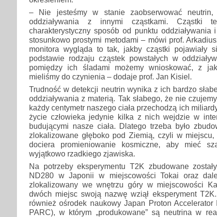
– Nie jesteśmy w stanie zaobserwować neutrin, 
oddziaływania z innymi cząstkami. Cząstki t
charakterystyczny sposób od punktu oddziaływania i
stosunkowo prostymi metodami – mówi prof. Arkadius
monitora wygląda to tak, jakby cząstki pojawiały s
podstawie rodzaju cząstek powstałych w oddziaływ
pomiędzy ich śladami możemy wnioskować, z jak
mieliśmy do czynienia – dodaje prof. Jan Kisiel.
Trudność w detekcji neutrin wynika z ich bardzo słab
oddziaływania z materią. Tak słabego, że nie czujemy
każdy centymetr naszego ciała przechodzą ich miliardy
życie człowieka jedynie kilka z nich wejdzie w inte
budującymi nasze ciała. Dlatego trzeba było zbudo
zlokalizowane głęboko pod Ziemią, czyli w miejscu,
dociera promieniowanie kosmiczne, aby mieć sz
wyjątkowo rzadkiego zjawiska.
Na potrzeby eksperymentu T2K zbudowane zostały 
ND280 w Japonii w miejscowości Tokai oraz dal
zlokalizowany we wnętrzu góry w miejscowości K
dwóch miejsc swoją nazwę wziął eksperyment T2K.
również ośrodek naukowy Japan Proton Accelerator
PARC), w którym „produkowane” są neutrina w re