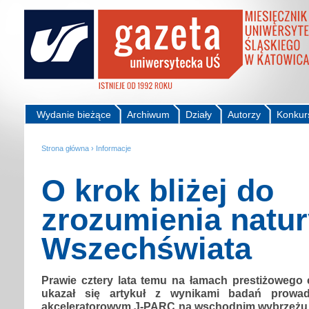
Wydanie bieżące
Archiwum
Działy
Autorzy
Konkur
Strona główna
›
Informacje
O krok bliżej do
zrozumienia natu
Wszechświata
Prawie cztery lata temu na łamach prestiżowego
ukazał się artykuł z wynikami badań prow
akceleratorowym J-PARC na wschodnim wybrzeżu 