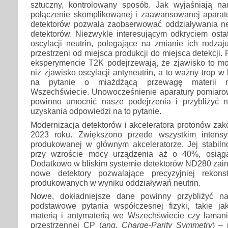
sztuczny, kontrolowany sposób. Jak wyjaśniają na
połączenie skomplikowanej i zaawansowanej aparat
detektorów pozwala zaobserwować oddziaływania neu
detektorów. Niezwykle interesującym odkryciem ostat
oscylacji neutrin, polegające na zmianie ich rodza
przestrzeni od miejsca produkcji do miejsca detekcji. 
eksperymencie T2K podejrzewają, że zjawisko to mo
niż zjawisko oscylacji antyneutrin, a to ważny trop 
na pytanie o miażdżącą przewagę materii 
Wszechświecie. Unowocześnienie aparatury pomiar
powinno umocnić nasze podejrzenia i przybliżyć 
uzyskania odpowiedzi na to pytanie.
Modernizacja detektorów i akceleratora protonów zak
2023 roku. Zwiększono przede wszystkim intensy
produkowanej w głównym akceleratorze. Jej stabiln
przy wzroście mocy urządzenia aż o 40%, osiąg
Dodatkowo w bliskim systemie detektorów ND280 zain
nowe detektory pozwalające precyzyjniej rekons
produkowanych w wyniku oddziaływań neutrin.
Nowe, dokładniejsze dane powinny przybliżyć n
podstawowe pytania współczesnej fizyki, takie j
materią i antymaterią we Wszechświecie czy łamani
przestrzennej CP (
ang. Charge-Parity Symmetry
) –