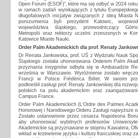
Open Forum (ESOF)”, które ma się odbyć w 2024 roku
w ramach zadań wynikających z tytułu Europejskieg
długofalowych inicjatyw związanych z ideą Miasta N
porozumienia byli prezydent Katowic, wojewod
województwa śląskiego, przewodniczący Górnośl
Metropolii oraz rektorzy uczelni zrzeszonych w K
Katowice Miasto Nauki.
Order Palm Akademickich dla prof. Renaty Jankows
Dr Renata Jankowska, prof. UŚ z Wydziału Nauk Spo
Śląskiego została uhonorowana Orderem Palm Akad
przyznania insygniów odbyła się w Ambasadzie Rep
września w Warszawie. Wyróżnienie zostało wręcz
Francji w Polsce Frédérica Billet. W swoim pr
podkreślił zasługi prof. Renaty Jankowskiej dla rozwo
polskich na polu akademickim oraz zaangażowanie
Campus France.
Order Palm Akademickich (L’Ordre des Palmes Acadé
Honorowej i Narodowego Orderu Zasługi najwyższe od
Zostało ustanowione przez cesarza Napoleona Bon
aby uhonorować wybitnych profesorów Uniwersyte
Akademickie są przyznawane w stopniu Kawalera, Ofi
wkład w krzewienie języka i kultury francuskiej oraz