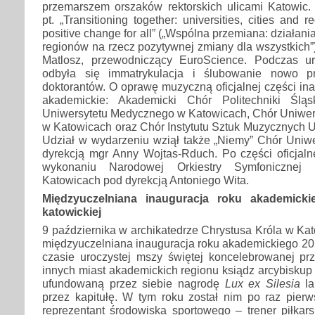
przemarszem orszaków rektorskich ulicami Katowic.
pt. „Transitioning together: universities, cities and r
positive change for all” („Wspólna przemiana: działania
regionów na rzecz pozytywnej zmiany dla wszystkich”)
Matlosz, przewodniczący EuroScience. Podczas uro
odbyła się immatrykulacja i ślubowanie nowo pr
doktorantów. O oprawę muzyczną oficjalnej części ina
akademickie: Akademicki Chór Politechniki Śląs
Uniwersytetu Medycznego w Katowicach, Chór Uniwe
w Katowicach oraz Chór Instytutu Sztuk Muzycznych U
Udział w wydarzeniu wziął także „Niemy” Chór Uniwe
dyrekcją mgr Anny Wojtas-Rduch. Po części oficjaln
wykonaniu Narodowej Orkiestry Symfonicznej
Katowicach pod dyrekcją Antoniego Wita.
Międzyuczelniana inauguracja roku akademicki
katowickiej
9 października w archikatedrze Chrystusa Króla w Kat
międzyuczelniana inauguracja roku akademickiego 20
czasie uroczystej mszy świętej koncelebrowanej pr
innych miast akademickich regionu ksiądz arcybiskup
ufundowaną przez siebie nagrodę
Lux ex Silesia
la
przez kapitułę. W tym roku został nim po raz pierw
reprezentant środowiska sportowego – trener piłkars