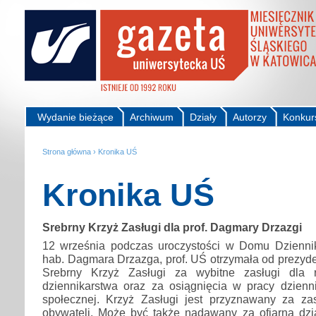
Wydanie bieżące
Archiwum
Działy
Autorzy
Konkur
Strona główna
›
Kronika UŚ
Kronika UŚ
Srebrny Krzyż Zasługi dla prof. Dagmary Drzazgi
12 września podczas uroczystości w Domu Dzienni
hab. Dagmara Drzazga, prof. UŚ otrzymała od prezyd
Srebrny Krzyż Zasługi za wybitne zasługi dla 
dziennikarstwa oraz za osiągnięcia w pracy dziennik
społecznej. Krzyż Zasługi jest przyznawany za za
obywateli. Może być także nadawany za ofiarną dzia