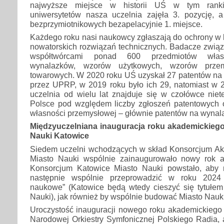
najwyższe miejsce w historii UŚ w tym ranki
uniwersytetów nasza uczelnia zajęła 3. pozycję, 
bezprzymiotnikowych bezapelacyjnie 1. miejsce.
Każdego roku nasi naukowcy zgłaszają do ochrony w kr
nowatorskich rozwiązań technicznych. Badacze związ
współtwórcami ponad 600 przedmiotów własn
wynalazków, wzorów użytkowych, wzorów prze
towarowych. W 2020 roku UŚ uzyskał 27 patentów na 
przez UPRP, w 2019 roku było ich 29, natomiast w 
uczelnia od wielu lat znajduje się w czołówce niet
Polsce pod względem liczby zgłoszeń patentowych 
własności przemysłowej – głównie patentów na wynala
Międzyuczelniana inauguracja roku akademickiego
Nauki Katowice
Siedem uczelni wchodzących w skład Konsorcjum A
Miasto Nauki wspólnie zainaugurowało nowy rok a
Konsorcjum Katowice Miasto Nauki powstało, aby 
następnie wspólnie przeprowadzić w roku 2024 
naukowe” (Katowice będą wtedy cieszyć się tytułem
Nauki), jak również by wspólnie budować Miasto Nauki
Uroczystość inauguracji nowego roku akademickiego 
Narodowej Orkiestry Symfonicznej Polskiego Radia, 