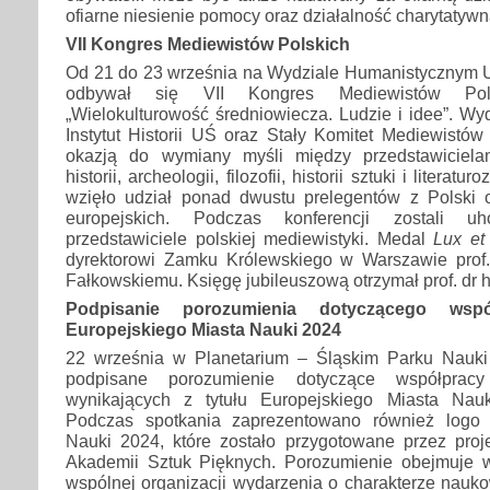
ofiarne niesienie pomocy oraz działalność charytatywn
VII Kongres Mediewistów Polskich
Od 21 do 23 września na Wydziale Humanistycznym U
odbywał się VII Kongres Mediewistów Po
„Wielokulturowość średniowiecza. Ludzie i idee”. Wy
Instytut Historii UŚ oraz Stały Komitet Mediewistów
okazją do wymiany myśli między przedstawicielam
historii, archeologii, filozofii, historii sztuki i liter
wzięło udział ponad dwustu prelegentów z Polski o
europejskich. Podczas konferencji zostali uh
przedstawiciele polskiej mediewistyki. Medal
Lux e
dyrektorowi Zamku Królewskiego w Warszawie prof.
Fałkowskiemu. Księgę jubileuszową otrzymał prof. dr 
Podpisanie porozumienia dotyczącego ws
Europejskiego Miasta Nauki 2024
22 września w Planetarium – Śląskim Parku Nauki
podpisane porozumienie dotyczące współpr
wynikających z tytułu Europejskiego Miasta Nau
Podczas spotkania zaprezentowano również logo 
Nauki 2024, które zostało przygotowane przez proje
Akademii Sztuk Pięknych. Porozumienie obejmuje 
wspólnej organizacji wydarzenia o charakterze nauk