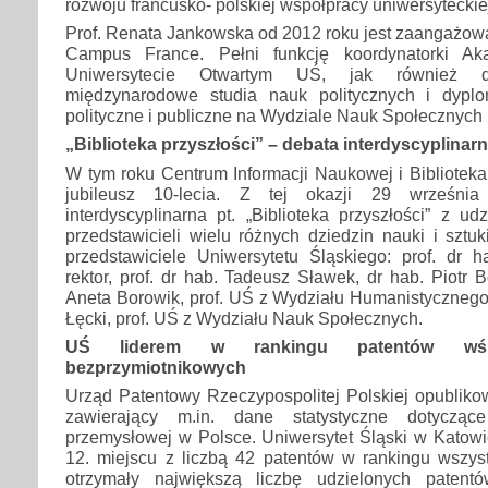
rozwoju francusko- polskiej współpracy uniwersyteckie
Prof. Renata Jankowska od 2012 roku jest zaangażowa
Campus France. Pełni funkcję koordynatorki Ak
Uniwersytecie Otwartym UŚ, jak również dyr
międzynarodowe studia nauk politycznych i dyplo
polityczne i publiczne na Wydziale Nauk Społecznych
„Biblioteka przyszłości” – debata interdyscyplinar
W tym roku Centrum Informacji Naukowej i Bibliotek
jubileusz 10-lecia. Z tej okazji 29 wrześni
interdyscyplinarna pt. „Biblioteka przyszłości” z u
przedstawicieli wielu różnych dziedzin nauki i sztuk
przedstawiciele Uniwersytetu Śląskiego: prof. dr h
rektor, prof. dr hab. Tadeusz Sławek, dr hab. Piotr B
Aneta Borowik, prof. UŚ z Wydziału Humanistycznego 
Łęcki, prof. UŚ z Wydziału Nauk Społecznych.
UŚ liderem w rankingu patentów wśró
bezprzymiotnikowych
Urząd Patentowy Rzeczypospolitej Polskiej opublikow
zawierający m.in. dane statystyczne dotycząc
przemysłowej w Polsce. Uniwersytet Śląski w Katowi
12. miejscu z liczbą 42 patentów w rankingu wszyst
otrzymały największą liczbę udzielonych paten