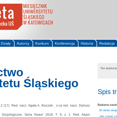
Działy
Autorzy
Konkurs
Konferencja
Historia
Redakcja
ctwo
Ten artykuł 
tetu Śląskiego
Spis t
Badania nau
2 (17). Red. nacz. Agata A. Kluczek , z-ca red. nacz. Dariusz
W cieniu oka
 Socjologiczne. Seria Nowa” 2018. T. 9, z. 1. Red. Adam
Jak zostać c