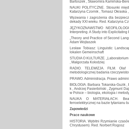
Bartoszek , Sławomira Kamińska-Be
NAUKI POLITYCZNE. Stosunki międz
Katarzyna Czornik , Tomasz Okraska 
Wyzwania i zagrożenia dla bezpiec
dekady XXI wieku. Red. Katarzyna Cz
JĘZYKOZNAWSTWO NEOFILOLOGICZN
Interpreting. A Study into Explicitatin
„Theory and Practice of Second Langu
Adam Wojtaszek
Lesław Tobiasz: Linguistic Landscap
lokalen Gemeinschaft
STUDIA O KULTURZE. „Laboratorium K
, Małgorzata Kołodziej
RADIO. TELEWIZJA. FILM. Olaf Fl
metodologicznej badania rzeczywistoś
PRAWO. Administracja. Prawo administ
BIOLOGIA. Barbara Tokarska-Guzik , B
k , Andrzej Pasierbiński , Zygmunt Da
w Polsce – biologia, ekologia i metod
NAUKA O MATERIAŁACH. Beata 
ferroelektrycznej na bazie tytanianu b
Zapowiedzi
Prace naukowe
HISTORIA. Wybitni Rzymianie czasów
Chrystusem). Red. Norbert Rogosz