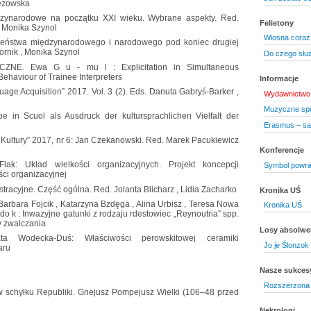
rezowska
ynarodowe na początku XXI wieku. Wybrane aspekty. Red.
Felietony
, Monika Szynol
Wiosna coraz bl
zeństwa międzynarodowego i narodowego pod koniec drugiej
ornik , Monika Szynol
Do czego słu
E. Ewa G u - mu l : Explicitation in Simultaneous
g Behaviour of Trainee Interpreters
Informacje
age Acquisition” 2017. Vol. 3 (2). Eds. Danuta Gabryś-Barker ,
Wydawnictwo 
Muzyczne spo
e in Scuol als Ausdruck der kultursprachlichen Vielfalt der
Erasmus – sa
ultury” 2017, nr 6: Jan Czekanowski. Red. Marek Pacukiewicz
Konferencje
ak: Układ wielkości organizacyjnych. Projekt koncepcji
Symbol powra
ci organizacyjnej
racyjne. Część ogólna. Red. Jolanta Blicharz , Lidia Zacharko
Kronika UŚ
arbara Fojcik , Katarzyna Bzdęga , Alina Urbisz , Teresa Nowa
Kronika UŚ
jdo k : Inwazyjne gatunki z rodzaju rdestowiec „Reynoutria” spp.
y zwalczania
Losy absolw
Wodecka-Duś: Właściwości perowskitowej ceramiki
Jo je Ślonzok
aru
Nasze sukces
Rozszerzona 
 schyłku Republiki. Gnejusz Pompejusz Wielki (106–48 przed
Nekrologi