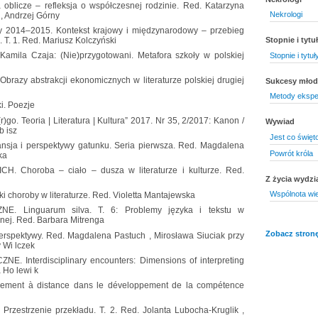
licze – refleksja o współczesnej rodzinie. Red. Katarzyna
Nekrologi
 , Andrzej Górny
 2014–2015. Kontekst krajowy i międzynarodowy – przebieg
. T. 1. Red. Mariusz Kolczyński
Stopnie i tyt
ila Czaja: (Nie)przygotowani. Metafora szkoły w polskiej
Stopnie i tytu
Obrazy abstrakcji ekonomicznych w literaturze polskiej drugiej
Sukcesy mło
Metody ekspe
i. Poezje
. Teoria | Literatura | Kultura” 2017. Nr 35, 2/2017: Kanon /
Wywiad
b isz
Jest co świę
pansja i perspektywy gatunku. Seria pierwsza. Red. Magdalena
Powrót króla
ka
 Choroba – ciało – dusza w literaturze i kulturze. Red.
Z życia wydzi
Wspólnota wi
i choroby w literaturze. Red. Violetta Mantajewska
 Linguarum silva. T. 6: Problemy języka i tekstu w
snej. Red. Barbara Mitrenga
Zobacz stronę
 perspektywy. Red. Magdalena Pastuch , Mirosława Siuciak przy
y Wi lczek
Interdisciplinary encounters: Dimensions of interpreting
 Ho lewi k
nement à distance dans le développement de la compétence
strzenie przekładu. T. 2. Red. Jolanta Lubocha-Kruglik ,