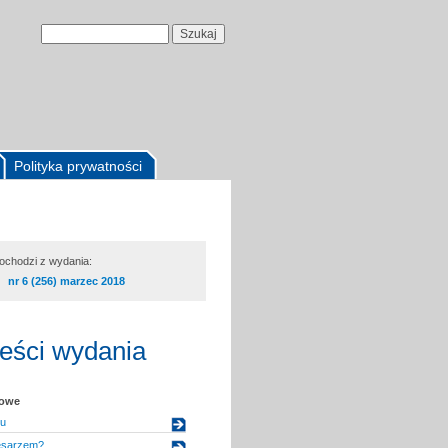
Polityka prywatności
pochodzi z wydania:
nr 6 (256) marzec 2018
reści wydania
kowe
pu
esarzem?