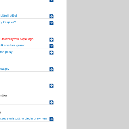
iżej i bliżej
ży książka?
Uniwersytetu Śląskiego
tkania bez granic
me plusy
cający
entów
y
rzeczywistość w ujęciu prawnym