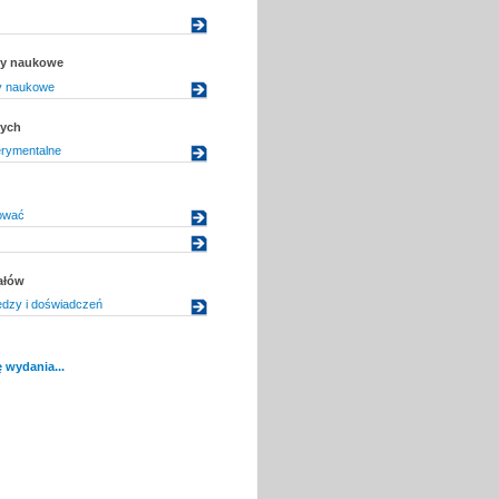
uły naukowe
ły naukowe
dych
rymentalne
tować
ałów
edzy i doświadczeń
 wydania...