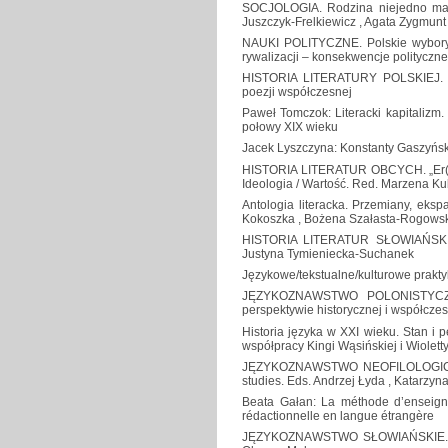
SOCJOLOGIA. Rodzina niejedno ma ob
Juszczyk-Frelkiewicz , Agata Zygmunt
NAUKI POLITYCZNE. Polskie wybory
rywalizacji – konsekwencje polityczne
HISTORIA LITERATURY POLSKIEJ. Kam
poezji współczesnej
Paweł Tomczok: Literacki kapitalizm. 
połowy XIX wieku
Jacek Lyszczyna: Konstanty Gaszyńsk
HISTORIA LITERATUR OBCYCH. „Er(r)go
Ideologia / Wartość. Red. Marzena Ku
Antologia literacka. Przemiany, eks
Kokoszka , Bożena Szałasta-Rogows
HISTORIA LITERATUR SŁOWIAŃSKICH.
Justyna Tymieniecka-Suchanek
Językowe/tekstualne/kulturowe praktyk
JĘZYKOZNAWSTWO POLONISTYCZNE.
perspektywie historycznej i współcze
Historia języka w XXI wieku. Stan i
współpracy Kingi Wąsińskiej i Wiolett
JĘZYKOZNAWSTWO NEOFILOLOGICZNE. 
studies. Eds. Andrzej Łyda , Katarzyna
Beata Gałan: La méthode d’enseig
rédactionnelle en langue étrangère
JĘZYKOZNAWSTWO SŁOWIAŃSKIE. Prze