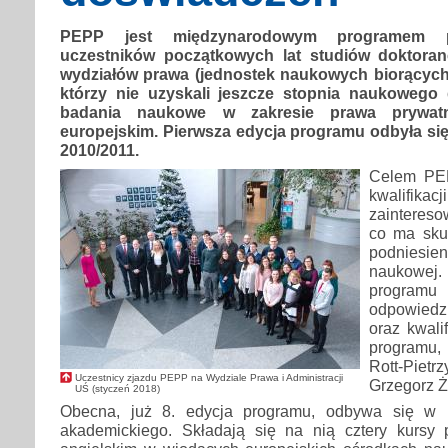
PEPP jest międzynarodowym programem p
uczestników początkowych lat studiów doktoran
wydziałów prawa (jednostek naukowych biorących 
którzy nie uzyskali jeszcze stopnia naukowego
badania naukowe w zakresie prawa prywat
europejskim. Pierwsza edycja programu odbyła si
2010/2011.
Celem PEP
kwalif
zaintereso
co ma sku
podniesien
naukowe
programu 
odpowiedzi
oraz kwali
programu,
Rott-Pie
Uczestnicy zjazdu PEPP na Wydziale Prawa i Administracji
Grzegorz Ż
UŚ (styczeń 2018)
Obecna, już 8. edycja programu, odbywa się w 
akademickiego. Składają się na nią cztery kursy