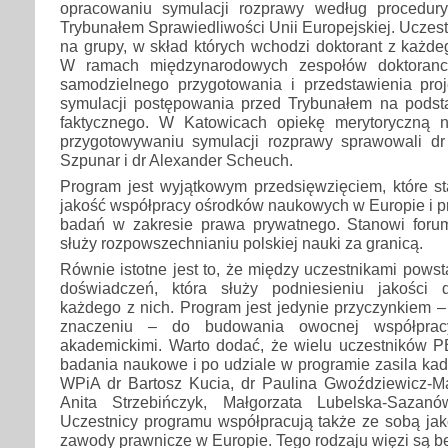
opracowaniu symulacji rozprawy według procedury
Trybunałem Sprawiedliwości Unii Europejskiej. Uczest
na grupy, w skład których wchodzi doktorant z każdeg
W ramach międzynarodowych zespołów doktoranc
samodzielnego przygotowania i przedstawienia pro
symulacji postępowania przed Trybunałem na pods
faktycznego. W Katowicach opiekę merytoryczną n
przygotowywaniu symulacji rozprawy sprawowali dr
Szpunar i dr Alexander Scheuch.
Program jest wyjątkowym przedsięwzięciem, które st
jakość współpracy ośrodków naukowych w Europie i p
badań w zakresie prawa prywatnego. Stanowi foru
służy rozpowszechnianiu polskiej nauki za granicą.
Równie istotne jest to, że między uczestnikami powst
doświadczeń, która służy podniesieniu jakości d
każdego z nich. Program jest jedynie przyczynkiem 
znaczeniu – do budowania owocnej współprac
akademickimi. Warto dodać, że wielu uczestników 
badania naukowe i po udziale w programie zasila kad
WPiA dr Bartosz Kucia, dr Paulina Gwoździewicz-Ma
Anita Strzebińczyk, Małgorzata Lubelska-Sazanów
Uczestnicy programu współpracują także ze sobą jak
zawody prawnicze w Europie. Tego rodzaju więzi są b