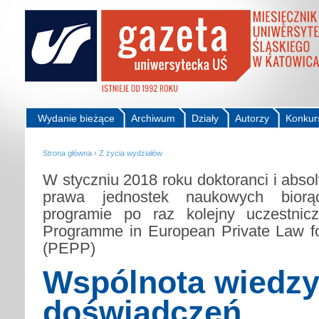
Wydanie bieżące
Archiwum
Działy
Autorzy
Konkur
Strona główna
›
Z życia wydziałów
W styczniu 2018 roku doktoranci i abso
prawa jednostek naukowych biorą
programie po raz kolejny uczestnicz
Programme in European Private Law f
(PEPP)
Wspólnota wiedzy
doświadczeń