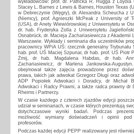
wykładowców: prof. dr. Patricka R. Hugga z Loyola U
Stacey L. Barnes z Lewis & Barnes, Houston Texas (
w Debreczynie (Węgry), dr. Alexandra Scheucha z U
(Niemcy), prof. Agnieszki McPeak z University of 
(USA), dr Anety Wiewiórowskiej z Uniwersytetu w Osn
dr. hab. Fryderyka Zolla z Uniwersytetu Jagiellońs
Osnabrück, dr. Macieja Zachariasiewicza z Akademii
Warszawie. Wykłady i seminaria dla uczestników pro
pracownicy WPiA UŚ: rzecznik generalny Trybunału 
hab. prof. UŚ Maciej Szpunar, dr hab. prof. UŚ Piotr P
Żmij, dr hab. Magdalena Habdas, dr hab. An
Zachariasiewicz, dr Marlena Jankowska-Augusty
obejmował także zajęcia prowadzone przez dośw
prawa, takich jak adwokat Grzegorz Długi oraz adwo
ADP Popiołek Adwokaci i Doradcy, dr Michał B
Adwokaci i Radcy Prawni, a także radca prawny dr 
Rheims i Partnerzy.
W czasie każdego z czterech zjazdów edycji poszcze
udział w seminariach, w czasie których prezentują sw
dotychczasowe wyniki badań. Podczas prezenta
możliwość wymiany doświadczeń i opinii pod 
profesorów.
Podczas każdej edycji PEPP realizowany jest również