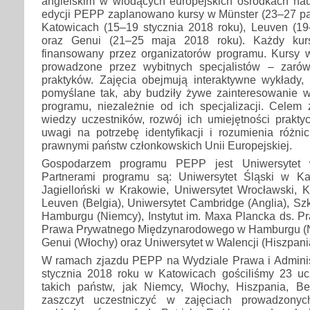
angielskim w wiodących europejskich ośrodkach n
edycji PEPP zaplanowano kursy w Münster (23–27 paź
Katowicach (15–19 stycznia 2018 roku), Leuven (1
oraz Genui (21–25 maja 2018 roku). Każdy kurs
finansowany przez organizatorów programu. Kursy
prowadzone przez wybitnych specjalistów – zaró
praktyków. Zajęcia obejmują interaktywne wykłady, 
pomyślane tak, aby budziły żywe zainteresowanie w
programu, niezależnie od ich specjalizacji. Celem 
wiedzy uczestników, rozwój ich umiejętności prakty
uwagi na potrzebę identyfikacji i rozumienia różn
prawnymi państw członkowskich Unii Europejskiej.
Gospodarzem programu PEPP jest Uniwersytet 
Partnerami programu są: Uniwersytet Śląski w Ka
Jagielloński w Krakowie, Uniwersytet Wrocławski, K
Leuven (Belgia), Uniwersytet Cambridge (Anglia), S
Hamburgu (Niemcy), Instytut im. Maxa Plancka ds. 
Prawa Prywatnego Międzynarodowego w Hamburgu (N
Genui (Włochy) oraz Uniwersytet w Walencji (Hiszpani
W ramach zjazdu PEPP na Wydziale Prawa i Adminis
stycznia 2018 roku w Katowicach gościliśmy 23 u
takich państw, jak Niemcy, Włochy, Hiszpania, Bel
zaszczyt uczestniczyć w zajęciach prowadzonyc