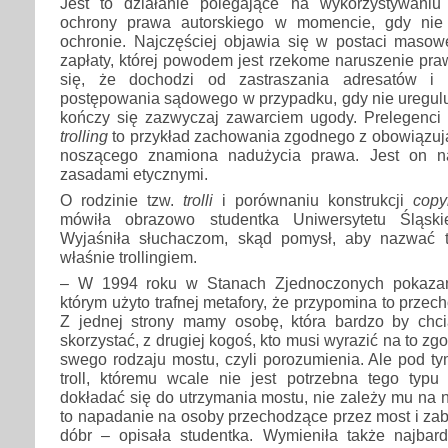
Jest to działanie polegające na wykorzystywaniu 
ochrony prawa autorskiego w momencie, gdy nie 
ochronie. Najczęściej objawia się w postaci maso
zapłaty, której powodem jest rzekome naruszenie pra
się, że dochodzi od zastraszania adresatów i 
postępowania sądowego w przypadku, gdy nie uregulu
kończy się zazwyczaj zawarciem ugody. Prelegenci
trolling
to przykład zachowania zgodnego z obowiązują
noszącego znamiona nadużycia prawa. Jest on na
zasadami etycznymi.
O rodzinie tzw.
trolli
i porównaniu konstrukcji
copy
mówiła obrazowo studentka Uniwersytetu Śląski
Wyjaśniła słuchaczom, skąd pomysł, aby nazwać 
właśnie trollingiem.
– W 1994 roku w Stanach Zjednoczonych pokazan
którym użyto trafnej metafory, że przypomina to przec
Z jednej strony mamy osobę, która bardzo by chc
skorzystać, z drugiej kogoś, kto musi wyrazić na to z
swego rodzaju mostu, czyli porozumienia. Ale pod t
troll, któremu wcale nie jest potrzebna tego typu 
dokładać się do utrzymania mostu, nie zależy mu na n
to napadanie na osoby przechodzące przez most i zab
dóbr – opisała studentka. Wymieniła także najbardz