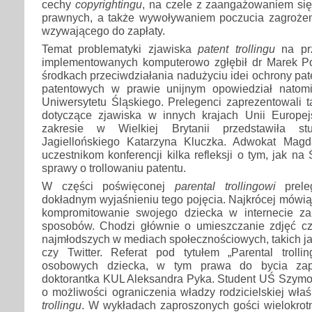
cechy
copyrightingu
, na czele z zaangażowaniem się
prawnych, a także wywoływaniem poczucia zagroże
wzywającego do zapłaty.
Temat problematyki zjawiska
patent trollingu
na pr
implementowanych komputerowo zgłębił dr Marek P
środkach przeciwdziałania nadużyciu idei ochrony paten
patentowych w prawie unijnym opowiedział natomi
Uniwersytetu Śląskiego. Prelegenci zaprezentowali 
dotyczące zjawiska w innych krajach Unii Europej
zakresie w Wielkiej Brytanii przedstawiła stu
Jagiellońskiego Katarzyna Kluczka. Adwokat Magd
uczestnikom konferencji kilka refleksji o tym, jak n
sprawy o trollowaniu patentu.
W części poświęconej
parental trollingowi
preleg
dokładnym wyjaśnieniu tego pojęcia. Najkrócej mówiąc
kompromitowanie swojego dziecka w internecie z
sposobów. Chodzi głównie o umieszczanie zdjęć cz
najmłodszych w mediach społecznościowych, takich j
czy Twitter. Referat pod tytułem „Parental trol
osobowych dziecka, w tym prawa do bycia zap
doktorantka KUL Aleksandra Pyka. Student UŚ Szymon
o możliwości ograniczenia władzy rodzicielskiej wła
trollingu
. W wykładach zaproszonych gości wielokrotn