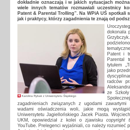
dokładnie oznaczają i w jakich sytuacjach można
wiele innych tematów rozmawiali uczestnicy kon
Patent & Parental Trolling”. Na WPiA UŚ spotkali s
jak i praktycy, którzy zagadnienia te znają od podsz
Uroczysteg
dokonała p
Grzybc
podzielo
tematyczne
Patent i t
Parental t
tytułem „T
jako przed
dyscypli
radców pr
Aleksandr
ze Szkoły
Karolina Rybak z Uniwersytetu Śląskiego
Społeczn
zagadnieniach związanych z ugodami zawartym
wadami oświadczenia woli, jakie mogą wystąpić
Uniwersytetu Jagiellońskiego Jacek Piasta. Wojciec
UKM, opowiedział z kolei o zjawisku
copyright t
YouTube. Prelegenci wyjaśniali, co należy rozumieć p