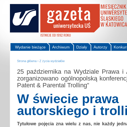
Wydanie bieżące
Archiwum
Działy
Autorzy
Konkur
Strona główna
›
Z życia wydziałów
25 października na Wydziale Prawa i 
zorganizowano ogólnopolską konferencję
Patent & Parental Trolling”
W świecie prawa
autorskiego i trol
Tytułowe pojęcia zna wielu z nas, nie każdy jed