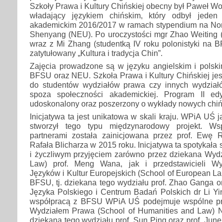
Szkoły Prawa i Kultury Chińskiej obecny był Paweł W
władający językiem chińskim, który odbył jede
akademickim 2016/2017 w ramach stypendium na Nort
Shenyang (NEU). Po uroczystości mgr Zhao Weiting 
wraz z Mi Zhang (studentką IV roku polonistyki na 
zatytułowany „Kultura i tradycja Chin”.
Zajęcia prowadzone są w języku angielskim i pols
BFSU oraz NEU. Szkoła Prawa i Kultury Chińskiej jes
do studentów wydziałów prawa czy innych wydział
spoza społeczności akademickiej. Program II edy
udoskonalony oraz poszerzony o wykłady nowych chi
Inicjatywa ta jest unikatowa w skali kraju. WPiA UŚ 
stworzył tego typu międzynarodowy projekt. Ws
partnerami została zainicjowana przez prof. Ewę Ro
Rafała Blicharza w 2015 roku. Inicjatywa ta spotykała
i życzliwym przyjęciem zarówno przez dziekana Wydz
Law) prof. Meng Wana, jak i przedstawicieli Wyd
Języków i Kultur Europejskich (School of European L
BFSU, tj. dziekana tego wydziału prof. Zhao Ganga o
Języka Polskiego i Centrum Badań Polskich dr Li Y
współpracą z BFSU WPiA UŚ podejmuje wspólne prz
Wydziałem Prawa (School of Humanities and Law) N
dziekana tego wydziału prof. Sun Ping oraz prof. June 