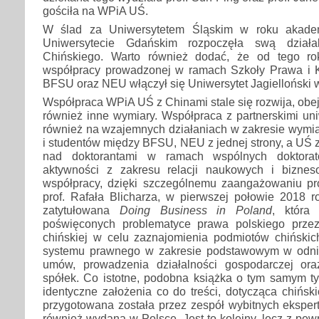
gościła na WPiA UŚ.
W ślad za Uniwersytetem Śląskim w roku akade
Uniwersytecie Gdańskim rozpoczęła swą dział
Chińskiego. Warto również dodać, że od tego r
współpracy prowadzonej w ramach Szkoły Prawa i K
BFSU oraz NEU włączył się Uniwersytet Jagielloński 
Współpraca WPiA UŚ z Chinami stale się rozwija, ob
również inne wymiary. Współpraca z partnerskimi uni
również na wzajemnych działaniach w zakresie wymia
i studentów między BFSU, NEU z jednej strony, a UŚ z 
nad doktorantami w ramach wspólnych doktora
aktywności z zakresu relacji naukowych i biznes
współpracy, dzięki szczególnemu zaangażowaniu prof
prof. Rafała Blicharza, w pierwszej połowie 2018 r
zatytułowana
Doing Business in Poland
, która 
poświęconych problematyce prawa polskiego przez
chińskiej w celu zaznajomienia podmiotów chińskich
systemu prawnego w zakresie podstawowym w odnie
umów, prowadzenia działalności gospodarczej ora
spółek. Co istotne, podobna książka o tym samym tyt
identyczne założenia co do treści, dotycząca chiński
przygotowana została przez zespół wybitnych eksper
również wydana w Polsce. Jest to kolejny, lecz z pewn