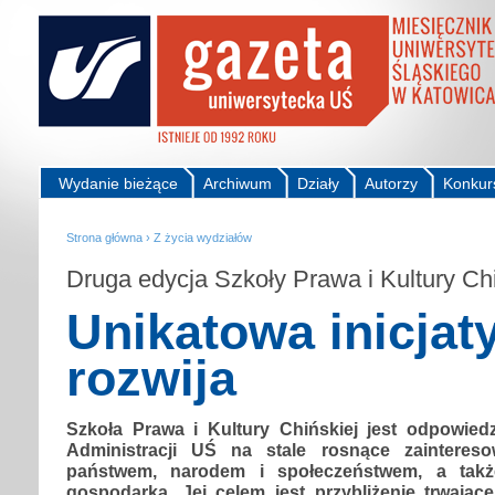
Wydanie bieżące
Archiwum
Działy
Autorzy
Konkur
Strona główna
›
Z życia wydziałów
Druga edycja Szkoły Prawa i Kultury Chi
Unikatowa inicjat
rozwija
Szkoła Prawa i Kultury Chińskiej jest odpowied
Administracji UŚ na stale rosnące zainteres
państwem, narodem i społeczeństwem, a także
gospodarką. Jej celem jest przybliżenie trwając