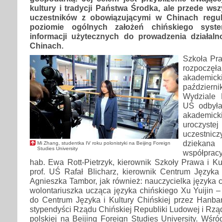
kultury i tradycji Państwa Środka, ale przede ws
uczestników z obowiązującymi w Chinach regu
poziomie ogólnych założeń chińskiego sys
informacji użytecznych do prowadzenia działal
Chinach.
Szkoła Pra
rozpoczęł
akademic
paździer
Wydziale 
UŚ odbyła
akademic
uroczys
uczestni
dzieka
Mi Zhang, studentka IV roku polonistyki na Beijing Foreign
Studies University
współpracy
hab. Ewa Rott-Pietrzyk, kierownik Szkoły Prawa i Kul
prof. UŚ Rafał Blicharz, kierownik Centrum Języka 
Agnieszka Tambor, jak również: nauczycielka języka 
wolontariuszka ucząca języka chińskiego Xu Yuijin
do Centrum Języka i Kultury Chińskiej przez Hanban
stypendyści Rządu Chińskiej Republiki Ludowej i Rządu
polskiej na Beijing Foreign Studies University. Wśró