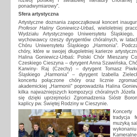
rozwój polskiej i światowej literatury chóralnej
ponadwymiarowy”.
Sfera artystyczna
Artystyczne doznania zapoczątkował koncert inaugur
Profesor Haliny Goniewicz-Urbaś,
wieloletniej prac
Wydziału Artystycznego Uniwersytetu Śląskiego, 
wychowawcy rzeszy dyrygentów chóralnych, w lata
Chóru Uniwersytetu Śląskiego „Harmonia”. Podcza
chóry, które w swojej długoletniej karierze artystycz
Halina Goniewicz-Urbaś: Polski Chór Mieszany Co
Czeskiego Cieszyna – dyrygent Anna Szawińska, Chó
Karwiny- Raj (Czechy) – dyrygent Tomasz Piwko
Śląskiego „Harmonia” – dyrygent Izabella Ziele
koncertu połączone chóry oraz licznie zgroma
akademickiej „Harmonii” poprowadziła Halina Gonie
kilka najważniejszych kompozycji chóralnych Józefa
się dzięki uprzejmości Zgromadzenia Sióstr Boro
kaplicy pw. Świętej Rodziny w Cieszynie.
Koncerty 
tradycja 
muzyką sak
wykonaniu
Kameral