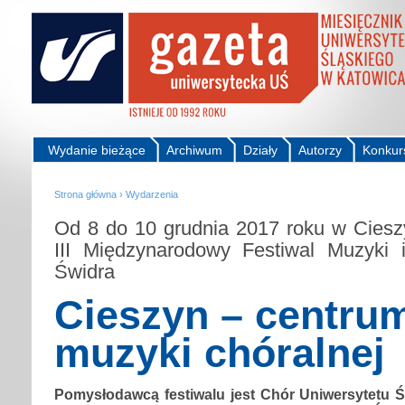
Wydanie bieżące
Archiwum
Działy
Autorzy
Konkur
Strona główna
›
Wydarzenia
Od 8 do 10 grudnia 2017 roku w Ciesz
III Międzynarodowy Festiwal Muzyki 
Świdra
Cieszyn – centru
muzyki chóralnej
Pomysłodawcą festiwalu jest Chór Uniwersytetu Ś