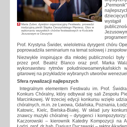
„Permo
najlep
dziecięcy
wystąpił
Maria Zuber, dyrektor organizacyjny Festiwalu, prowadzi
publicz
tradycyjną pieśń Śląska Cieszyńskiego Płyniesz, Olzo w
wykonaniu wszystkich chórów festiwalowych w Kościele
Jezusow
Jezusowym w Cieszynie
programem 
Prof. Krystyna Świder, wieloletnia dyrygent chóru Op
poprowadziła seminarium na temat solowej i zespołowe
Niezwykle inspirujące dla młodej publiczności były
przez prof. Beatriz Blanco oraz prof. Marka Wa
wykonawstwu rytmów południowoamerykańskich 
gitarowej na przykładzie wybranych utworów wenezuels
Sfera rywalizacji najlepszych
Integralnym elementem Festiwalu im. Prof. Świdr
Konkurs Chóralny, który odbywał się sali Zespołu Pie
Marcinkowej. W trzeciej edycji konkursu wzięło udzi
chóralnych, m.in. ze Lwowa, Gdańska, Poznania, Łodz
Katowic, Kielc, Bielska-Białej. W skład jury konku
znawcy muzyki chóralnej – dyrygenci i kompozytorzy: 
Kaczorowski – kierownik Katedry Kompozycji na 
Łodzi, prof. dr hab. Dariusz Dyczewski – rektor Akadem