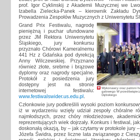
prof. Igor Cyklinskij z Akademii Muzycznej we Lwo
Izabella Zielecka-Panek – kierownik Zakładu Dy
Prowadzenia Zespołów Muzycznych z Uniwersytetu Śl
Grand Prix Festiwalu, nagrodę
pieniężną i puchar ufundowane
przez JM Rektora Uniwersytetu
Śląskiego, jury konkursu
przyznało Chórowi Kameralnemu
441 Hz z Gdańska pod dyrekcją
Anny Wilczewskiej. Przyznano
również złote, srebrne i brązowe
dyplomy oraz nagrody specjalne.
Protokół z posiedzenia jury
dostępny jest na stronie
Wykonawcy oraz patroni h
internetowej festiwalu:
galowego W przedświątecz
Dębskiego
www.festiwalswider.us.edu.pl
.
Członkowie jury podkreślili wysoki poziom konkursow
iż w wydarzeniu wzięły udział zespoły chóralne r
najmłodszych, przez chóry młodzieżowe, akademic
reprezentujących wiek dojrzały. Konkurs i festiwal, jak
doskonałą okazją, by – jak czytamy w protokole jury 
Józefa Świdra, przez liczne lata związanego z Cies