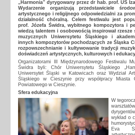
„Harmonia” dyrygowany przez dr hab. prof. UŚ Iza
Wydarzenie organizują przedstawiciele środo
artystycznego i religijnego odpowiedzialni za pr
działalność chóralną. Celem festiwalu jest popu
prof. Józefa Świdra, wybitnego kompozytora i p
wiedzą talentem i osobowością inspirował rzesze
muzycznych Uniwersytetu Śląskiego i akadem
innych kompozytorów pochodzących ze Śląska Ci
rozpowszechnianie i kultywowanie tradycji muzyk
doświadczeń artystycznych, kulturowych i edukacy
Organizatorami III Międzynarodowego Festiwalu Mu
Świdra byli: Chór Uniwersytetu Śląskiego „Har
Uniwersytet Śląski w Katowicach oraz Wydział Art
Śląskiego w Cieszynie przy współpracy Miasta 
Powiatowego w Cieszynie.
Sfera edukacyjna
W tegorocz
warsztat
dyrygentów
wykład o c
humorysty
Eva Sei
artystyczn