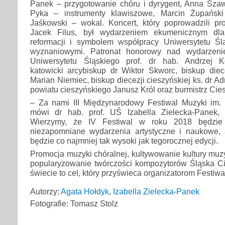
Panek – przygotowanie chóru i dyrygent, Anna Szaw
Pyka – instrumenty klawiszowe, Marcin Żupański
Jaśkowski – wokal. Koncert, który poprowadzili pro
Jacek Filus, był wydarzeniem ekumenicznym dla
reformacji i symbolem współpracy Uniwersytetu Ś
wyznaniowymi. Patronat honorowy nad wydarzeni
Uniwersytetu Śląskiego prof. dr hab. Andrzej Ko
katowicki arcybiskup dr Wiktor Skworc, biskup diece
Marian Niemiec, biskup diecezji cieszyńskiej ks. dr Ad
powiatu cieszyńskiego Janusz Król oraz burmistrz Ci
– Za nami III Międzynarodowy Festiwal Muzyki im. 
mówi dr hab. prof. UŚ Izabella Zielecka-Panek, 
Wierzymy, że IV Festiwal w roku 2018 będzie 
niezapomniane wydarzenia artystyczne i naukowe,
będzie co najmniej tak wysoki jak tegorocznej edycji.
Promocja muzyki chóralnej, kultywowanie kultury muzy
popularyzowanie twórczości kompozytorów Śląska C
świecie to cel, który przyświeca organizatorom Festiwa
Autorzy:
Agata Hołdyk
,
Izabella Zielecka-Panek
Fotografie: Tomasz Stolz