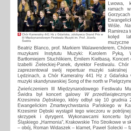
Lwowa, k
ramach w
Gorzyc
Ewangel
Wiśle.
Na
Ramireza t
Chór Kameralny 441 Hz z Gdańska, zdobywca Grand Prix w
kolęd la
III Międzynarodowym Festiwalu Muzyki im. Prof. Józefa
Świdra
muzyczne s
Beatriz Blanco, prof. Markiem Walawenderem, Chór
muzykami Instytutu Muzyki: Karolem Pyką, 
Bartłomiejem Stuchlikiem, Emilem Kiełbasą. Koncert 
Izabelli Zieleckiej-Panek, dyrektor Festiwalu. Chó
zaprezentował swój repertuar muzyki sakralnej
Lędzinach, a Chór Kameralny 441 Hz z Gdańska 
muzyki skandynawskiej Song of the north w Pielgrzym
Zwieńczeniem III Międzynarodowego Festiwalu Muz
Świdra był koncert galowy
W przedświąteczny
Krzesimira Dębskiego,
który odbył się 10 grudnia 
Ewangelickim Zmartwychwstania Pańskiego w Kat
Krzesimir Dębski wystąpił tego wieczoru w potrójnej 
skrzypek i dyrygent. Wykonawcami koncertu byl
Śląskiego „Harmonia”, Krakowskie Trio Stroikowe w s
– obój, Roman Widaszek – klarnet, Paweł Solecki – fa