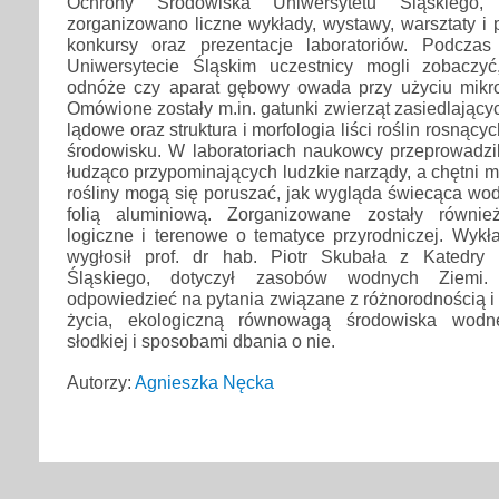
Ochrony Środowiska Uniwersytetu Śląskiego,
zorganizowano liczne wykłady, wystawy, warsztaty i p
konkursy oraz prezentacje laboratoriów. Podcza
Uniwersytecie Śląskim uczestnicy mogli zobaczyć
odnóże czy aparat gębowy owada przy użyciu mikr
Omówione zostały m.in. gatunki zwierząt zasiedlający
lądowe oraz struktura i morfologia liści roślin rosną
środowisku. W laboratoriach naukowcy przeprowadzil
łudząco przypominających ludzkie narządy, a chętni m
rośliny mogą się poruszać, jak wygląda świecąca woda 
folią aluminiową. Zorganizowane zostały równie
logiczne i terenowe o tematyce przyrodniczej. Wykła
wygłosił prof. dr hab. Piotr Skubała z Katedry 
Śląskiego, dotyczył zasobów wodnych Ziemi. 
odpowiedzieć na pytania związane z różnorodnością 
życia, ekologiczną równowagą środowiska wod
słodkiej i sposobami dbania o nie.
Autorzy:
Agnieszka Nęcka