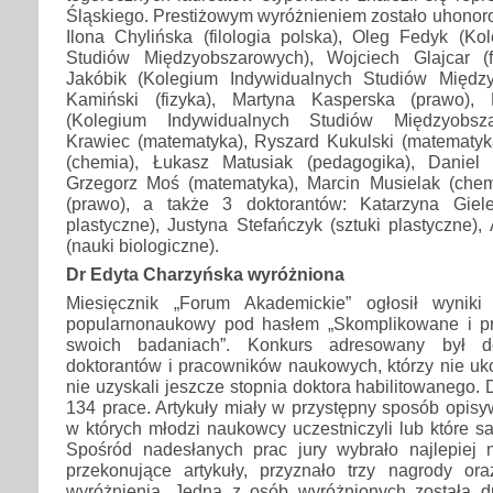
Śląskiego. Prestiżowym wyróżnieniem zostało uhonor
Ilona Chylińska (filologia polska), Oleg Fedyk (Ko
Studiów Międzyobszarowych), Wojciech Glajcar (f
Jakóbik (Kolegium Indywidualnych Studiów Między
Kamiński (fizyka), Martyna Kasperska (prawo),
(Kolegium Indywidualnych Studiów Międzyobsza
Krawiec (matematyka), Ryszard Kukulski (matematyk
(chemia), Łukasz Matusiak (pedagogika), Daniel 
Grzegorz Moś (matematyka), Marcin Musielak (che
(prawo), a także 3 doktorantów: Katarzyna Giele
plastyczne), Justyna Stefańczyk (sztuki plastyczne)
(nauki biologiczne).
Dr Edyta Charzyńska wyróżniona
Miesięcznik „Forum Akademickie” ogłosił wyniki
popularnonaukowy pod hasłem „Skomplikowane i pr
swoich badaniach”. Konkurs adresowany był d
doktorantów i pracowników naukowych, którzy nie ukoń
nie uzyskali jeszcze stopnia doktora habilitowanego.
134 prace. Artykuły miały w przystępny sposób opis
w których młodzi naukowcy uczestniczyli lub które sa
Spośród nadesłanych prac jury wybrało najlepiej n
przekonujące artykuły, przyznało trzy nagrody or
wyróżnienia. Jedną z osób wyróżnionych została 