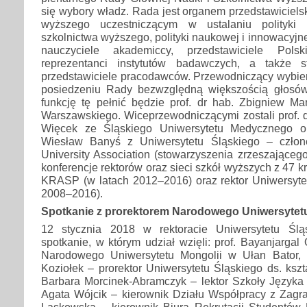
się wybory władz. Rada jest organem przedstawicielsk
wyższego uczestniczącym w ustalaniu polityki
szkolnictwa wyższego, polityki naukowej i innowacyjn
nauczyciele akademiccy, przedstawiciele Pols
reprezentanci instytutów badawczych, a także st
przedstawiciele pracodawców. Przewodniczący wybier
posiedzeniu Rady bezwzględną większością głosów
funkcję tę pełnić będzie prof. dr hab. Zbigniew Ma
Warszawskiego. Wiceprzewodniczącymi zostali prof. d
Więcek ze Śląskiego Uniwersytetu Medycznego or
Wiesław Banyś z Uniwersytetu Śląskiego – czło
University Association (stowarzyszenia zrzeszającego
konferencje rektorów oraz sieci szkół wyższych z 47 
KRASP (w latach 2012–2016) oraz rektor Uniwersytet
2008–2016).
Spotkanie z prorektorem Narodowego Uniwersytetu
12 stycznia 2018 w rektoracie Uniwersytetu Ślą
spotkanie, w którym udział wzięli: prof. Bayanjargal
Narodowego Uniwersytetu Mongolii w Ułan Bator, 
Koziołek – prorektor Uniwersytetu Śląskiego ds. kszt
Barbara Morcinek-Abramczyk – lektor Szkoły Języka i
Agata Wójcik – kierownik Działu Współpracy z Zagr