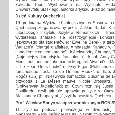
Zakładu Teorii Wychowania na Wydziale Pedag
Uniwersytetu Śląskiego, autorka artykułu „Pisz do mnie 
Dzień Kultury Quebeckiej
19 grudnia na Wydziale Filologicznym w Sosnowcu od
Quebeckiej zorganizowany przez Zakład Badań Kan
Literackiego Instytutu Języków Romańskich i Trans
wydarzenia znalazło się rozstrzygnięcie konku
językowego dla studentów (dr Ewelina Berek), a tak
Wallace’a (chargé d’affaires, Ambasada Kanady w Po
canadienne contemporaine”, dr Aleksandry Chrupały (P
„Najmniejsza kanadyjska frankofonia”, dr hab. Anny C
Monstrous and the Inhuman in Margaret Atwood’s »M
»The Heart Goes Last«”, dr Ewy Figas (Politechnika
romanesque fractalisé de Hélène Rioux”, dr hab. 
Rogóż (UŚ) pt. „Niezwykła tłumaczka. Susanne de Lo
przygoda z Le Désert mauve Nicole Brossard”, 
(Uniwersytet Jagielloński) pt. „Czym różni się Justi
Couillarda, czyli jak się uprawia politykę w Ottaw
Aleksandry Chrupały pt. „Język francuski w Quebecu – f
Prof. Wiesław Banyś wiceprzewodniczącym RGNi
11 stycznia podczas pierwszego w dwunastej k
plenarnego Rady Głównej Nauki i Szkolnictwa Wyż