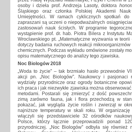
osoby i dzieła prof. Andrzeja Lasoty, doktora
honor
Śląskiego oraz członka Polskiej Akademii Nauk
Umiejętności. W ramach cyklicznych spotkań do
zapraszani są uczeni o niepodważalnych osiągnięciach
zastosowań nauk ścisłych. W programie tegoroczne
wystąpienie prof. dr. hab. Piotra Bilera z Instytutu 
Wrocławskiego pt. „Matematyczne wyzwania w teorii c
dotyczy badania ruchowych reakcji mikroorganizmów 
chemicznych. Podczas wykładu omówione zostały moż
opisu matematycznego do analizy tego zjawiska.
Noc Biologów 2018
„Woda to życie” – tak brzmiało hasło przewodnie VII
akcji pn. „Noc Biologów”. Naukowcy i pasjonaci r
wydziały przyrodnicze oraz ogrody botaniczne opowi
ich praca i jak niezwykłe zjawiska można obserwować
metodami. Postarali się zmierzyć z dość powszec
zimą zarówno fauna, jak i flora przechodzą w stan
pokazać, jak wygląda życie roślin i zwierząt w okr
najniższe temperatury w skali roku. W organizację 
włączyli się przedstawiciele 32 ośrodków naukow
Polsce, którzy łącznie przeprowadzili ponad 1
przyrodniczej. „Noc Biologów” odbyła się również n