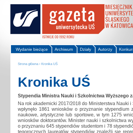
Wydanie bieżące
Archiwum
Działy
Autorzy
Konkur
Strona główna
›
Kronika UŚ
Kronika UŚ
Stypendia Ministra Nauki i Szkolnictwa Wyższego z
Na rok akademicki 2017/2018 do Ministerstwa Nauki 
wpłynęło 1861 wniosków o przyznanie stypendium z
naukowe, artystyczne lub sportowe, w tym 1275 wni
wniosków doktorantów. Minister nauki i szkolnictwa w
o przyznaniu 645 stypendiów studentom i 78 stypend
tegorocznych laureatów stypendiów znaleźli się repr