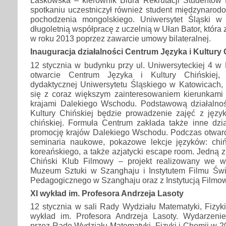
Laskowska – kierownik Biura Rekrutacji Studentó
spotkaniu uczestniczył również student międzynarod
pochodzenia mongolskiego. Uniwersytet Śląski w
długoletnią współpracę z uczelnią w Ułan Bator, która
w roku 2013 poprzez zawarcie umowy bilateralnej.
Inauguracja działalności Centrum Języka i Kultury 
12 stycznia w budynku przy ul. Uniwersyteckiej 4 w
otwarcie Centrum Języka i Kultury Chińskiej, 
dydaktycznej Uniwersytetu Śląskiego w Katowicach, 
się z coraz większym zainteresowaniem kierunkami
krajami Dalekiego Wschodu. Podstawową działalno
Kultury Chińskiej będzie prowadzenie zajęć z język
chińskiej. Formuła Centrum zakłada także inne dzi
promocję krajów Dalekiego Wschodu. Podczas otwarc
seminaria naukowe, pokazowe lekcje języków: chiń
koreańskiego, a także azjatycki escape room. Jedną z
Chiński Klub Filmowy – projekt realizowany we w
Muzeum Sztuki w Szanghaju i Instytutem Filmu Św
Pedagogicznego w Szanghaju oraz z Instytucją Filmową
XI wykład im. Profesora Andrzeja Lasoty
12 stycznia w sali Rady Wydziału Matematyki, Fizyki
wykład im. Profesora Andrzeja Lasoty. Wydarzeni
przez Radę Wydziału Matematyki, Fizyki i Chemii w 2