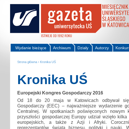
Wydanie bieżące
Archiwum
Działy
Autorzy
Konkur
Strona główna
›
Kronika UŚ
Kronika UŚ
Europejski Kongres Gospodarczy 2016
Od 18 do 20 maja w Katowicach odbywał się 
Gospodarczy (EEC) – najważniejsze wydarzenie g
Centralnej. W spotkaniach poświęconych nowym 
przyszłości gospodarczej Europy udział wzięło kilka 
europejskich, a także z Azji i Afryki. Corocz
reprezentantów świata biznesu, polityki i nauki.