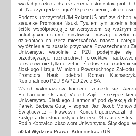
wykład prorektora ds. kształcenia i studentów prof. dr.
pt. „Na czym jedzie Ligia? O pokrzepieniu, jakie niesie f
Podczas uroczystości JM Rektor UŚ prof. zw. dr hab.
statuetkę Promotora Nauki. Tytułem tym uczelnia hono
ściśle współpracują z uniwersytetem, są ważnym 
potrafiącym docenić możliwości naszej uczelni 
działaniach na rzecz mieszkańców miasta i całeg
wyróżnienie to zostało przyznane Powszechnemu Z
Uniwersytet wspólnie z PZU podejmuje się re
przedsięwzięć, różnorodnych projektów naukowych
rozwojowi nie tylko uczelni i środowiska akademicki
śląskiego i kraju. W imieniu Powszechnego Zakładu 
Promotora Nauki odebrał Roman Kucharczyk,
Regionalnego PZU SA/PZU Życie SA.
Wśród wykonawców koncertu znaleźli się: Aere
Philharmonic Ostrava), Vojtech Zajíc – skrzypce, kier
Uniwersytetu Śląskiego „Harmonia” pod dyrekcją dr ha
Panek, Barbara Gutaj – sopran, Jan Jakub Monowid 
Świątkiewicz – klawesyn. Koncert poprowadzili d
zastępca dyrektora Instytutu Muzyki UŚ i Jacek Filus 
Radia Katowice, absolwent Uniwersytetu Śląskiego. Wi
50 lat Wydziału Prawa i Administracji UŚ