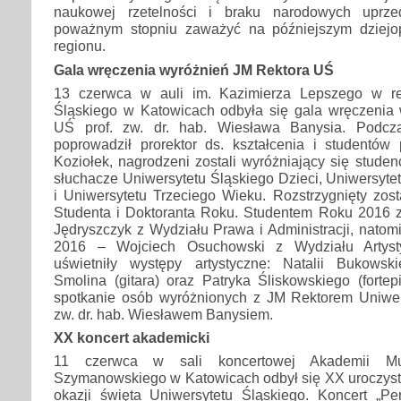
naukowej rzetelności i braku narodowych uprze
poważnym stopniu zaważyć na późniejszym dziejop
regionu.
Gala wręczenia wyróżnień JM Rektora UŚ
13 czerwca w auli im. Kazimierza Lepszego w rek
Śląskiego w Katowicach odbyła się gala wręczenia
UŚ prof. zw. dr. hab. Wiesława Banysia. Podczas
poprowadził prorektor ds. kształcenia i studentów 
Koziołek, nagrodzeni zostali wyróżniający się studenc
słuchacze Uniwersytetu Śląskiego Dzieci, Uniwersyte
i Uniwersytetu Trzeciego Wieku. Rozstrzygnięty zos
Studenta i Doktoranta Roku. Studentem Roku 2016 z
Jędryszczyk z Wydziału Prawa i Administracji, nato
2016 – Wojciech Osuchowski z Wydziału Artysty
uświetniły występy artystyczne: Natalii Bukowsk
Smolina (gitara) oraz Patryka Śliskowskiego (fortep
spotkanie osób wyróżnionych z JM Rektorem Uniwers
zw. dr. hab. Wiesławem Banysiem.
XX koncert akademicki
11 czerwca w sali koncertowej Akademii Mu
Szymanowskiego w Katowicach odbył się XX uroczysty
okazji święta Uniwersytetu Śląskiego. Koncert „Per