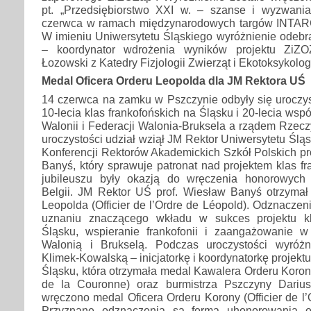
pt. „Przedsiębiorstwo XXI w. – szanse i wyzwani
czerwca w ramach międzynarodowych targów INTAR
W imieniu Uniwersytetu Śląskiego wyróżnienie odebra
– koordynator wdrożenia wyników projektu ZiZO
Łozowski z Katedry Fizjologii Zwierząt i Ekotoksykologi
Medal Oficera Orderu Leopolda dla JM Rektora UŚ
14 czerwca na zamku w Pszczynie odbyły się uroczys
10-lecia klas frankofońskich na Śląsku i 20-lecia ws
Walonii i Federacji Walonia-Bruksela a rządem Rzeczy
uroczystości udział wziął JM Rektor Uniwersytetu Ślą
Konferencji Rektorów Akademickich Szkół Polskich pro
Banyś, który sprawuje patronat nad projektem klas f
jubileuszu były okazją do wręczenia honorowych
Belgii. JM Rektor UŚ prof. Wiesław Banyś otrzymał
Leopolda (Officier de l’Ordre de Léopold). Odznaczen
uznaniu znaczącego wkładu w sukces projektu kl
Śląsku, wspieranie frankofonii i zaangażowanie 
Walonią i Brukselą. Podczas uroczystości wyróż
Klimek-Kowalską – inicjatorkę i koordynatorkę projektu
Śląsku, która otrzymała medal Kawalera Orderu Korony
de la Couronne) oraz burmistrza Pszczyny Darius
wręczono medal Oficera Orderu Korony (Officier de l’
Przyznane odznaczenia są formą uhonorowania o