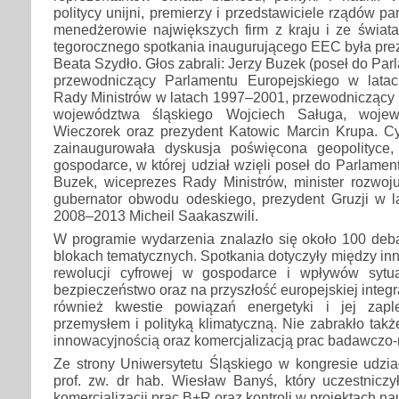
politycy unijni, premierzy i przedstawiciele rządów p
menedżerowie największych firm z kraju i ze świat
tegorocznego spotkania inaugurującego EEC była pre
Beata Szydło. Głos zabrali: Jerzy Buzek (poseł do Pa
przewodniczący Parlamentu Europejskiego w lata
Rady Ministrów w latach 1997–2001, przewodniczący
województwa śląskiego Wojciech Saługa, wojew
Wieczorek oraz prezydent Katowic Marcin Krupa. Cy
zainaugurowała dyskusja poświęcona geopolityce,
gospodarce, w której udział wzięli poseł do Parlamen
Buzek, wiceprezes Rady Ministrów, minister rozwoj
gubernator obwodu odeskiego, prezydent Gruzji w 
2008–2013 Micheil Saakaszwili.
W programie wydarzenia znalazło się około 100 deba
blokach tematycznych. Spotkania dotyczyły między in
rewolucji cyfrowej w gospodarce i wpływów sytua
bezpieczeństwo oraz na przyszłość europejskiej integr
również kwestie powiązań energetyki i jej zap
przemysłem i polityką klimatyczną. Nie zabrakło takż
innowacyjnością oraz komercjalizacją prac badawczo
Ze strony Uniwersytetu Śląskiego w kongresie udzia
prof. zw. dr hab. Wiesław Banyś, który uczestniczy
komercjalizacji prac B+R oraz kontroli w projektach 