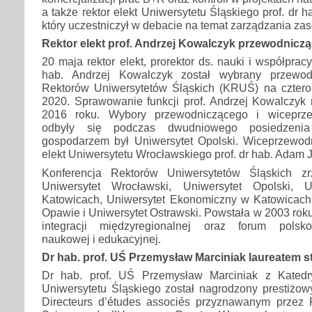
a także rektor elekt Uniwersytetu Śląskiego prof. dr 
który uczestniczył w debacie na temat zarządzania z
Rektor elekt prof. Andrzej Kowalczyk przewodnic
20 maja rektor elekt, prorektor ds. nauki i współprac
hab. Andrzej Kowalczyk został wybrany przewod
Rektorów Uniwersytetów Śląskich (KRUŚ) na cztero
2020. Sprawowanie funkcji prof. Andrzej Kowalczyk 
2016 roku. Wybory przewodniczącego i wicepr
odbyły się podczas dwudniowego posiedzeni
gospodarzem był Uniwersytet Opolski. Wiceprzewodn
elekt Uniwersytetu Wrocławskiego prof. dr hab. Adam J
Konferencja Rektorów Uniwersytetów Śląskich zr
Uniwersytet Wrocławski, Uniwersytet Opolski, 
Katowicach, Uniwersytet Ekonomiczny w Katowicach,
Opawie i Uniwersytet Ostrawski. Powstała w 2003 roku
integracji międzyregionalnej oraz forum polsko
naukowej i edukacyjnej.
Dr hab. prof. UŚ Przemysław Marciniak laureatem
Dr hab. prof. UŚ Przemysław Marciniak z Katedry
Uniwersytetu Śląskiego został nagrodzony prestiż
Directeurs d’études associés przyznawanym przez