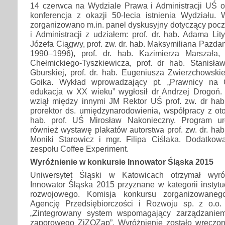
14 czerwca na Wydziale Prawa i Administracji UŚ o
konferencja z okazji 50-lecia istnienia Wydziału
zorganizowano m.in. panel dyskusyjny dotyczący poc
i Administracji z udziałem: prof. dr. hab. Adama Lity
Józefa Ciągwy, prof. zw. dr. hab. Maksymiliana Pazda
1990–1996), prof. dr. hab. Kazimierza Marszała,
Chełmickiego-Tyszkiewicza, prof. dr hab. Stanisł
Gburskiej, prof. dr. hab. Eugeniusza Zwierzchowski
Goika. Wykład wprowadzający pt. „Prawnicy na 
edukacja w XX wieku” wygłosił dr Andrzej Drogoń. 
wziął między innymi JM Rektor UŚ prof. zw. dr ha
prorektor ds. umiędzynarodowienia, współpracy z ot
hab. prof. UŚ Mirosław Nakonieczny. Program ur
również wystawę plakatów autorstwa prof. zw. dr. ha
Moniki Starowicz i mgr. Filipa Ciślaka. Dodatkową
zespołu Coffee Experiment.
Wyróżnienie w konkursie Innowator Śląska 2015
Uniwersytet Śląski w Katowicach otrzymał wyró
Innowator Śląska 2015 przyznane w kategorii instyt
rozwojowego. Komisja konkursu zorganizowaneg
Agencję Przedsiębiorczości i Rozwoju sp. z o.o.
„Zintegrowany system wspomagający zarządzaniem
zaporowego ZiZOZap”. Wyróżnienie zostało wręczon