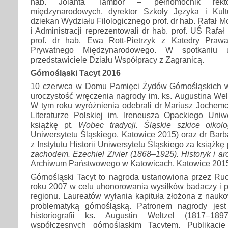
hab. Jolanta Tambor – pełnomocnik rekt
międzynarodowych, dyrektor Szkoły Języka i Kult
dziekan Wydziału Filologicznego prof. dr hab. Rafał 
i Administracji reprezentowali dr hab. prof. UŚ Rafał
prof. dr hab. Ewa Rott-Pietrzyk z Katedry Pra
Prywatnego Międzynarodowego. W spotkaniu uc
przedstawiciele Działu Współpracy z Zagranicą.
Górnośląski Tacyt 2016
10 czerwca w Domu Pamięci Żydów Górnośląskich w
uroczystość wręczenia nagrody im. ks. Augustina Welt
W tym roku wyróżnienia odebrali dr Mariusz Jochemc
Literaturze Polskiej im. Ireneusza Opackiego Uniw
książkę pt.
Wobec tradycji. Śląskie szkice oikolo
Uniwersytetu Śląskiego, Katowice 2015) oraz dr Bar
z Instytutu Historii Uniwersytetu Śląskiego za książkę 
zachodem. Ezechiel Zivier (1868–1925). Historyk i ar
Archiwum Państwowego w Katowicach, Katowice 2015
Górnośląski Tacyt to nagroda ustanowiona przez Ru
roku 2007 w celu uhonorowania wysiłków badaczy i po
regionu. Laureatów wyłania kapituła złożona z nauk
problematyką górnośląską. Patronem nagrody jest 
historiografii ks. Augustin Weltzel (1817–18
współczesnych górnośląskim Tacytem. Publikacje