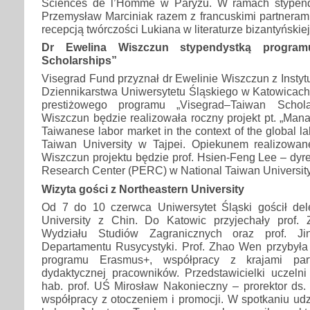
Sciences de l’Homme w Paryżu. W ramach stypend
Przemysław Marciniak razem z francuskimi partneram
recepcją twórczości Lukiana w literaturze bizantyński
Dr Ewelina Wiszczun stypendystką program
Scholarships”
Visegrad Fund przyznał dr Ewelinie Wiszczun z Instyt
Dziennikarstwa Uniwersytetu Śląskiego w Katowicac
prestiżowego programu „Visegrad–Taiwan Schola
Wiszczun będzie realizowała roczny projekt pt. „Mana
Taiwanese labor market in the context of the global l
Taiwan University w Tajpei. Opiekunem realizowa
Wiszczun projektu będzie prof. Hsien-Feng Lee – dyr
Research Center (PERC) w National Taiwan University
Wizyta gości z Northeastern University
Od 7 do 10 czerwca Uniwersytet Śląski gościł del
University z Chin. Do Katowic przyjechały prof
Wydziału Studiów Zagranicznych oraz prof. J
Departamentu Rusycystyki. Prof. Zhao Wen przybył
programu Erasmus+, współpracy z krajami par
dydaktycznej pracowników. Przedstawicielki uczelni 
hab. prof. UŚ Mirosław Nakonieczny – prorektor ds.
współpracy z otoczeniem i promocji. W spotkaniu udzia