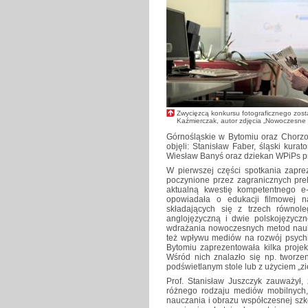
Zwycięzcą konkursu fotograficznego zost
Kaźmierczak, autor zdjęcia „Nowoczesne 
Górnośląskie w Bytomiu oraz Chorzo
objęli: Stanisław Faber, śląski kurat
Wiesław Banyś oraz dziekan WPiPs pro
W pierwszej części spotkania zapr
poczynione przez zagranicznych pre
aktualną kwestię kompetentnego e-
opowiadała o edukacji filmowej 
składających się z trzech równol
anglojęzyczną i dwie polskojęzycz
wdrażania nowoczesnych metod nauki 
też wpływu mediów na rozwój psych
Bytomiu zaprezentowała kilka proje
Wśród nich znalazło się np. tworze
podświetlanym stole lub z użyciem „z
Prof. Stanisław Juszczyk zauważył,
różnego rodzaju mediów mobilnych,
nauczania i obrazu współczesnej szk