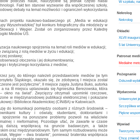
ediów podczas nauki, nauczyciele są jednak często nadal
W szpitalu, na
hnologii. Fakt ten stanowi wyzwanie dla współczesnej szkoły,
odowej debaty na temat możliwości i ograniczeń wykorzystania
Nekrolog
Nekrolog
mach projektu naukowo-badawczego pt. „Media w edukacji
rupy Wyszehradzkiej” był konkurs fotograficzny dla młodzieży w
Słowacji i Węgier. Został on zorganizowany przez Katedrę
Okładki
ogiki Mediów UŚ.
XLVII inaugur
5 lat Uniwersy
aryzacja naukowego spojrzenia na temat roli mediów w edukacji;
 związaną z rolą mediów w życiu i edukacji;
czej postawy;
Patronat medi
 obserwacji otoczenia i jej dokumentowania;
Medialne met
ego i krytycznego korzystania z mediów;
Pożegnanie
zez jury, do którego należeli przedstawiciele mediów (w tym
ersytetu Śląskiego, okazało się, że zdobywcą I miejsca został
Odszedł wybi
esne jest pożyteczne”, II miejsce zajęła Justyna Buks, autorka
, a na III miejscu uplasowała się Agnieszka Berezowska, która
Wydarzenia
 – okno na świat”. Zwycięzcy otrzymali upominki rzeczowe,
czone w międzynarodowej publikacji elektronicznej i pokazane
Uniwersytet je
kowej i Bibliotece Akademickiej (CINiBA) w Katowicach.
Szczęśliwa ws
azję do komunikacji pomiędzy osobami z różnych środowisk –
ownikami kultury i oświaty, studentami, doktorantami i
Piękne wspom
ne spojrzenie na poruszane problemy pozwoli na właściwie
alnej i nieformalnej. Pozostaje ufać, że zawarte w czasie
Wywiad
tują dalszą współpracą na gruncie badawczym, a także
polskim oraz międzynarodowym. Tym samym rozbudowaniu może
Tworzymy no
„Polak, Węgier – dwa bratanki”, ponieważ braterska współpraca
Chcę zmienić
azała się niezwykle owocna.