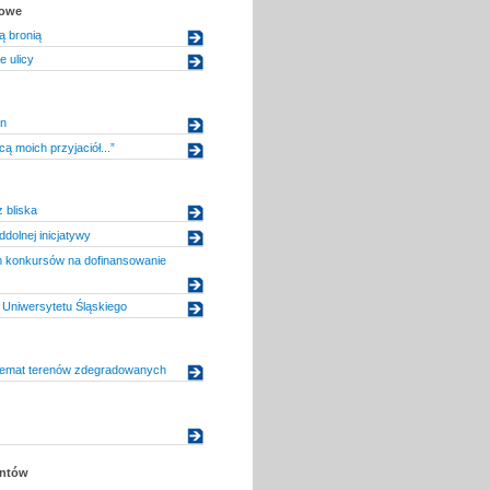
kowe
ą bronią
 ulicy
n
ą moich przyjaciół...”
 bliska
dolnej inicjatywy
konkursów na dofinansowanie
Uniwersytetu Śląskiego
temat terenów zdegradowanych
entów