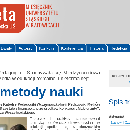
Działy
Autorzy
Konkurs
Konferencja
Historia
Redakcja
Pedagogiki UŚ odbywała się Międzynarodowa
Ten artykuł 
edia w edukacji formalnej i nieformalnej”
 metody nauki
Spis t
ez Katedrę Pedagogiki Wczesnoszkolnej i Pedagogiki Mediów
UŚ zostało sfinansowane ze środków konkursu „Małe granty”,
zu Wyszehradzkiego.
Wstępniak
Teoretycy i praktycy zainteresowani
tematyką mediów oraz ich wykorzystania w
Szanowni Czyt
edukacji spotkali się w chorzowskim