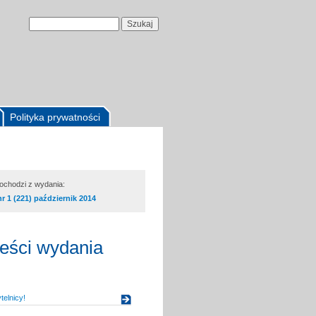
Polityka prywatności
pochodzi z wydania:
nr 1 (221) październik 2014
reści wydania
elnicy!