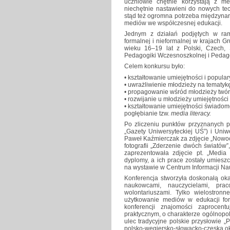
uczniowie chętnie korzystają z m
niechętnie nastawieni do nowych tec
stąd też ogromna potrzeba międzynar
mediów we współczesnej edukacji.
Jednym z działań podjętych w ra
formalnej i nieformalnej w krajach G
wieku 16–19 lat z Polski, Czech, 
Pedagogiki Wczesnoszkolnej i Pedag
Celem konkursu było:
• kształtowanie umiejętności i popul
• uwrażliwienie młodzieży na tematykę
• propagowanie wśród młodzieży twór
• rozwijanie u młodzieży umiejętności
• kształtowanie umiejętności świadom
pogłębianie tzw.
media literacy.
Po zliczeniu punktów przyznanych pr
„Gazety Uniwersyteckiej UŚ”) i Uniw
Paweł Kaźmierczak za zdjęcie „Nowocz
fotografii „Zderzenie dwóch światów”
zaprezentowała zdjęcie pt. „Media
dyplomy, a ich prace zostały umiesz
na wystawie w Centrum Informacji Nau
Konferencja stworzyła doskonałą ok
naukowcami, nauczycielami, prac
wolontariuszami. Tylko wielostron
użytkowanie mediów w edukacji form
konferencji znajomości zaprocen
praktycznym, o charakterze ogólno
ulec tradycyjne polskie przysłowie 
polsko-węgiersko-słowacko-czeska ok