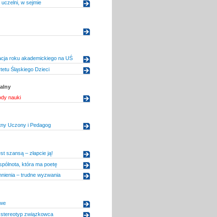
 uczelni, w sejmie
acja roku akademickiego na UŚ
tetu Śląskiego Dzieci
alny
ody nauki
tny Uczony i Pedagog
st szansą – złapcie ją!
pólnota, która ma poetę
nienia – trudne wyzwania
we
 stereotyp związkowca