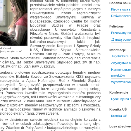
ośrodku Skaut. W konferencji udział wzięli
Badania nau
przedstawiciele wielu polskich uczelni oraz
reprezentanci współpracujących z naszym
Kiedy słowa s
Uniwersytetem uczelni zagranicznych:
Doświadczenie
węgierskiego Uniwersytetu Korwina w
Budapeszcie, czeskiego Centre for Higher
Education Studies w Pradze oraz
Felietony
słowackiego Uniwersytetu Konstantyna
Przerwany se
Filozofa w Nitrze. Gośćmi wydarzenia byli
również pracownicy kilku śląskich instytucji
„Z małą pomoc
kulturalno-oświatowych, takich jak:
Stowarzyszenie Komputer i Sprawy Szkoły
ał Paweł
KISS, Filmoteka Śląska, Siemianowickie
Informacje
jest pożyteczne”
Centrum Kultury – Park Tradycji, Muzeum
Jugoblokersi z
wska Strefa Wolontariatu. Patronat honorowy nad konferencją
or oświaty, JM Rektor Uniwersytetu Śląskiego prof. zw. dr hab.
Zwycięstwo od
f. zw. dr hab. Stanisław Juszczyk.
Harmonogram 
ezentowano główne spostrzeżenia dotyczące tematyki mediów
projektów
legentów. Elżbieta Bowdur ze Stowarzyszenia KISS poruszyła
nauczyciela, a Agata Hofelmajer- Roś z Filmoteki Śląskiej
Wydawnictwo 
nauczycieli. Drugą część przeprowadzono w dwóch turach
egłych sekcji (w każdej turze zorganizowano jedną sekcję
Konferencje
ne). Poruszono kwestie m.in. wykorzystania mediów podczas
języków obcych, roli i możliwości wdrażania e-learningu czy
Dyskusje na 
iczny dziecka. Z kolei Anna Rak z Muzeum Górnośląskiego w
któw z użyciem mediów realizowanych z dziećmi i młodzieżą.
nie z najmłodszymi filmów w technice animacji piaskowej na
Kronika UŚ
ielonego ekranu” (ang.
green screen
).
Kronika UŚ
 że w dzisiejszym świecie młodzież sama chętnie korzysta z
 również w celach edukacyjnych. Powoduje to zmianę stylu
Losy absolw
oły. Zdaniem dr Petry Aczel z budapeszteńskiego uniwersytetu,