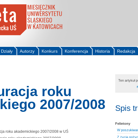
Działy
Autorzy
Konkurs
Konferencja
Historia
Redakcja
Ten artykuł 
uracja roku
kiego 2007/2008
Spis t
Felietony
W poszukiwani
Z życia nożyc