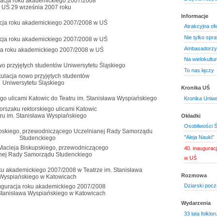
racja roku akademickiego 2007/2008
 UŚ 29 września 2007 roku
Informacje
Atrakcyjna of
Nie tylko spr
Ambasadorzy s
ja roku akademickiego 2007/2008 w UŚ
Na wielokult
To nas łączy
ulacja nowo przyjętych studentów
Uniwersytetu Śląskiego
Kronika UŚ
Kronika Uniwe
orszaku rektorskiego ulicami Katowic
ru im. Stanisława Wyspiańskiego
Okładki
Osobliwości Ś
"Aleja Nauki"
acieja Biskupskiego, przewodniczącego
40. inaugurac
nej Rady Samorządu Studenckiego
w UŚ
Rozmowa
Dziarski pocz
uguracja roku akademickiego 2007/2008
 Stanisława Wyspiańskiego w Katowicach
Wydarzenia
33 lata folklo