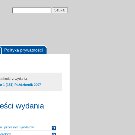
Polityka prywatności
pochodzi z wydania:
nr 1 (151) Październik 2007
reści wydania
u przyszłych jubilatów
orękich