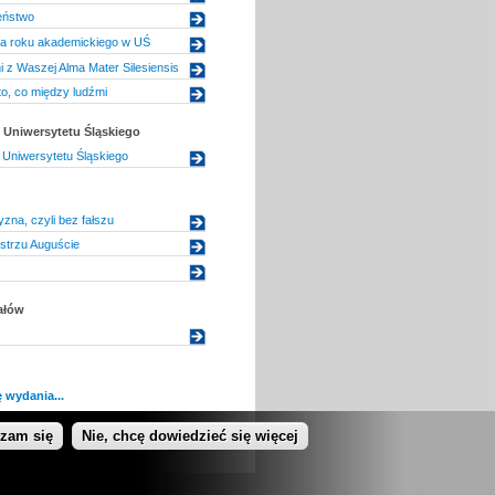
eństwo
ja roku akademickiego w UŚ
 z Waszej Alma Mater Silesiensis
to, co między ludźmi
Uniwersytetu Śląskiego
Uniwersytetu Śląskiego
na, czyli bez fałszu
istrzu Auguście
ałów
 wydania...
dzam się
Nie, chcę dowiedzieć się więcej