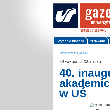
Wydanie bieżące
Archiwum
Strona główna
›
Okładki
29 września 2007 roku
40. inaug
akademic
w UŚ