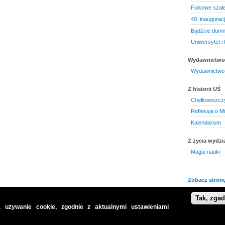
Folkowe szal
40. inaugurac
Bądźcie dumni
Uniwersytet i 
Wydawnictwo 
Wydawnictwo 
Z historii UŚ
Chełkowszczyz
Refleksja o M
Kalendarium
Z życia wydzi
Magia nauki
Zobacz stronę
Tak, zga
 używanie cookie, zgodnie z aktualnymi ustawieniami