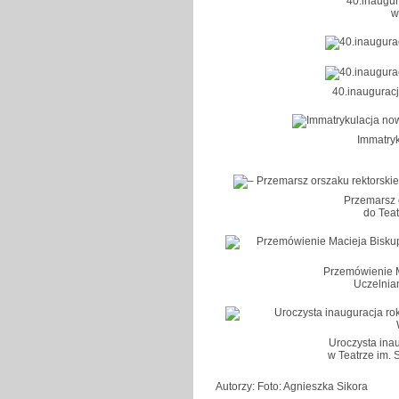
40.inaugu
w
40.inaugurac
Immatryk
Przemarsz 
do Teat
Przemówienie M
Uczelnia
Uroczysta ina
w Teatrze im.
Autorzy: Foto: Agnieszka Sikora