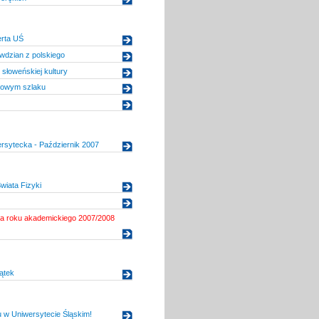
erta UŚ
awdzian z polskiego
łoweńskiej kultury
urowym szlaku
rsytecka - Październik 2007
wiata Fizyki
ja roku akademickiego 2007/2008
ątek
ru w Uniwersytecie Śląskim!