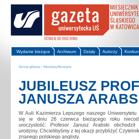
Wydanie bieżące
Archiwum
Działy
Autorzy
Konkur
Strona główna
›
Niesklasyfikowane
JUBILEUSZ PRO
JANUSZA ARABS
W Auli Kazimierza Lepszego naszego Uniwersytetu 
się w dniu 26 czerwca bieżącego roku niecod
uroczystość: Profesor Janusz Arabski obchodził 
urodziny. Chcielibyśmy z tej okazji przybliżyć Czytelni
znanego polskiego anglisty.