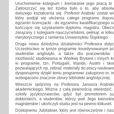
Uruchomienie kolegium i kierowanie jego pracą to 
Zatroszczyć się też trzeba było o to, aby absol
dalszego kształcenia się. Profesor Arabski został w
który podjął się ułożenia całego programu dopus
egzamin licencjacki - do egzaminu kwalifikacyjnego n
kończące się uzyskaniem dyplomu magistra. Obecni
związany z kolegiami nauczycielskimi, pełniąc w kilk
merytorycznego z ramienia Uniwersytetu Śląskiego.
Druga nowa dziedzina działalności Profesora dot
Uczestnictwo w tymże programie koordynowanym pr
studentów anglistyki, a także dla pracowników I
możliwość studiowania w Wielkiej Brytanii i innych k
w programie, tzn. Portugalii, Irlandii, Austrii i s
pozwalających np. zebrać materiały do pracy naukowej
dysponujemy dzięki temu programowi zakupiono m. in
wzbogacono znacznie zbiory biblioteki anglistycznej.
Wreszcie spójrzmy na Profesora Janusza Arabski
akademickiego. Można z całą pewnością stwierdzić, ż
szkoły językoznawców, gdyż był promotorem już
doktorskich, a studentów, którzy pod Jego kierunki
magisterskie i ukończyli studia jest na pewno kilkuset.
Dostojnemu Jubilatowi, który jest równocześnie i na