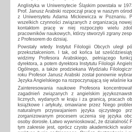
Anglistyka w Uniwersytecie Śląskim powstała w 197
Prof. Janusz Arabski rozpoczął pracę w naszym ośro
z Uniwersytetu Adama Mickiewicza w Poznaniu. Po
wszelkich czynności związanych z organizacją nowej
kontaktom pracę w niej rozpoczęło wielu zdol
pracowników naukowych, którzy stworzyli zgrany zespó
z Profesorem do dzisiaj.
Powstały wtedy Instytut Filologii Obcych uległ p
przekształceniom. I tak, od końca lat sześćdziesią
widzimy Profesora Arabskiego, pełniącego funkc
dyrektora, a potem dyrektora Instytutu Filologii Angie
Ogólnego, a także prodziekana Wydziału Filologic
roku Profesor Janusz Arabski został ponownie wybran
Języka Angielskiego na rozpoczynającą się właśnie k
Zainteresowania naukowe Profesora koncentrowa
zagadnień związanych z angielskim językoznaw
licznych, wydanych w kraju i za granicą, pracach o
książkowe i artykuły, omawiane przez Niego probl
naturalnym przyswajaniem języka ojczystego pr
zorganizowanym procesem uczenia się języka obc
osoby dorosłe. Łatwo wywnioskować, że działalność 
tym zakresie jest, oprócz czysto akademickich walo