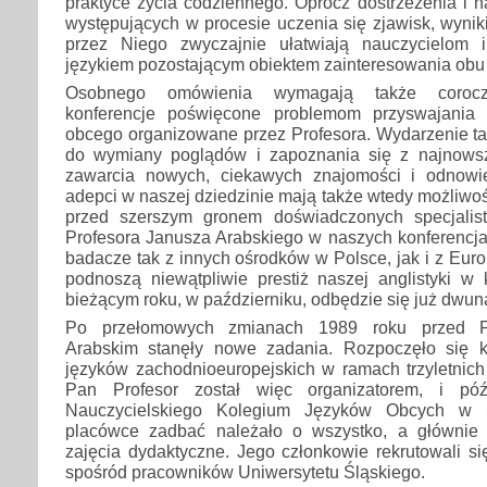
praktyce życia codziennego. Oprócz dostrzeżenia i 
występujących w procesie uczenia się zjawisk, wyni
przez Niego zwyczajnie ułatwiają nauczycielom
językiem pozostającym obiektem zainteresowania obu 
Osobnego omówienia wymagają także corocz
konferencje poświęcone problemom przyswajania 
obcego organizowane przez Profesora. Wydarzenie ta
do wymiany poglądów i zapoznania się z najnows
zawarcia nowych, ciekawych znajomości i odnowi
adepci w naszej dziedzinie mają także wtedy możliwo
przed szerszym gronem doświadczonych specjalist
Profesora Janusza Arabskiego w naszych konferencja
badacze tak z innych ośrodków w Polsce, jak i z Euro
podnoszą niewątpliwie prestiż naszej anglistyki w 
bieżącym roku, w październiku, odbędzie się już dwun
Po przełomowych zmianach 1989 roku przed P
Arabskim stanęły nowe zadania. Rozpoczęło się ks
języków zachodnioeuropejskich w ramach trzyletnich
Pan Profesor został więc organizatorem, i póź
Nauczycielskiego Kolegium Języków Obcych w
placówce zadbać należało o wszystko, a głównie
zajęcia dydaktyczne. Jego członkowie rekrutowali s
spośród pracowników Uniwersytetu Śląskiego.