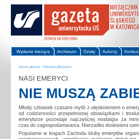
Wydanie bieżące
Archiwum
Działy
Autorzy
Konkur
Strona główna
›
Niesklasyfikowane
NASI EMERYCI
NIE MUSZĄ ZAB
Młody człowiek czasami myśli z utęsknieniem o emer
od codzienności przepełnionej obowiązkami i trosk
emeryturze pozostaje najczęściej nostalgia za min
czas do zagospodarowania. Nierzadko doskwiera sam
Popularne w krajach Zachodu kluby emerytów orga
zainteresowanych, umożliwiają realizację dotąd nie