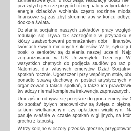
przeżytych jeszcze przygód różnej natury w tym także
energię dziadków wchłania często rodzinne młods
finansowe są zaś zbyt skromne aby w końcu odbyć
dookoła świata.
Działania socjalne naszych zakładów pracy wzglę
redukuje się. Bywa tak szczególnie w przypadku 
którzy zaabsorbowani pomnażaniem dóbr i finansó
twórcach swych minionych sukcesów. W tej sytuacji
troski o seniorów są działania naszej uczelni. Naj
zorganizowanie w UŚ Uniwersytetu Trzeciego Wi
wszystkich chętnych do podjęcia studiów po raz pi
Natomiast dla własnych emerytów Dział Socjalny
spotkań rocznie. Ugoszczeni przy wspólnym stole, obd
ponadto strawą duchową w postaci artystycznych 
organizowania takich spotkań, a także ich prawdziwi
świadczy niemal kompletna frekwencja zapraszanych.
Uroczyście odbywa się przejście do grona emerytów.
do spotkań byłych pracowników są święta z piękną t
jajkiem wielkanocnym czy opłatkiem wigilijnym. Na
panuje właśnie w czasie spotkań wigilijnych, na któr
grochu z kapustą.
W trzy kolejne wieczory przedświąteczne, przygotowan