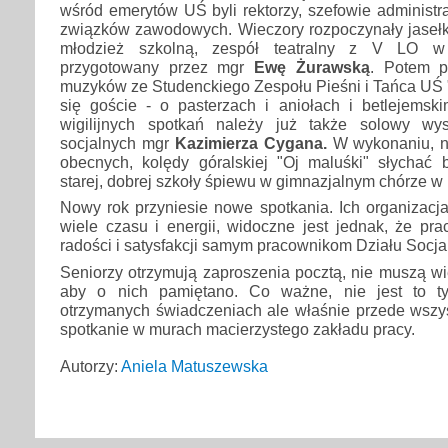
wśród emerytów UŚ byli rektorzy, szefowie administra
związków zawodowych. Wieczory rozpoczynały jaseł
młodzież szkolną, zespół teatralny z V LO w 
przygotowany przez mgr
Ewę Żurawską
. Potem p
muzyków ze Studenckiego Zespołu Pieśni i Tańca UŚ 
się goście - o pasterzach i aniołach i betlejemski
wigilijnych spotkań należy już także solowy wys
socjalnych mgr
Kazimierza Cygana.
W wykonaniu, n
obecnych, kolędy góralskiej "Oj maluśki" słychać 
starej, dobrej szkoły śpiewu w gimnazjalnym chórze w
Nowy rok przyniesie nowe spotkania. Ich organizacj
wiele czasu i energii, widoczne jest jednak, że pra
radości i satysfakcji samym pracownikom Działu Socja
Seniorzy otrzymują zaproszenia pocztą, nie muszą wi
aby o nich pamiętano. Co ważne, nie jest to t
otrzymanych świadczeniach ale właśnie przede wszys
spotkanie w murach macierzystego zakładu pracy.
Autorzy:
Aniela Matuszewska