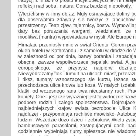
tradycji z inna. Po prostu encyklopedycznie. Himalaj
refleksji nad soba i natura. Coraz bardziej niepokoily.
Wlecielismy w inny obraz. Mgly osnuwajace doliny por
dla obserwatora zdawaly sie tworzyc z lancuchow
przestrzenny. Teatr zjaw, tajemnicy, bostw. Wymowila
dary bez poruszania wargami, wiedzialam, ze na
modlitwa (mantra) wypowiadana w mysli. Ale Europe n
Himalaje przeniosly mnie w swiat Orientu. Gorom przy
okien hotelu w Kathmandu i z samolotu w drodze do W
w zaleznosci od por dnia, barwy poranka i zapada
obecne, zawsze wspoltworzace nepalski swiat. A je
europejskiego, ze przybysz najpierw doznaj
Niewyobrazalny tlok i tumult na ulicach miast, przera
i riksz, tumany wznoszacego sie kurzu, lezace st
przechodzaca ulica krowa lub koza. W malych izdebk
klatki, od wczesnego rana trwa nieustanny ruch. Pr
kobiety. One - jeszcze wyrazniej jest to widoczne na ws
podpore rodzin i calego spoleczenstwa. Dojmujac
najbiedniejszych krajow swiata bezrobocie. Ulice
najdluzej - przypominaja ruchliwe mrowisko. Autobu
ludzmi. Wszedzie duzo dzieci i zebrakow. Wielu zycie
bambusowymi parasolami, zastepujacymi dach nad
codziennie wypelniaja tlumy spieszace nie wiado