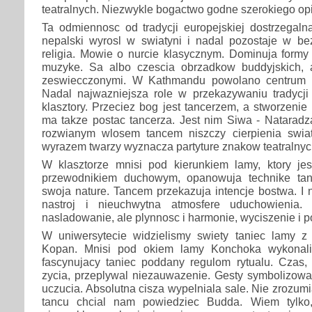
teatralnych. Niezwykle bogactwo godne szerokiego op
Ta odmiennosc od tradycji europejskiej dostrzegaln
nepalski wyrosl w swiatyni i nadal pozostaje w b
religia. Mowie o nurcie klasycznym. Dominuja formy
muzyke. Sa albo czescia obrzadkow buddyjskich, 
zeswiecczonymi. W Kathmandu powolano centrum n
Nadal najwazniejsza role w przekazywaniu tradycji
klasztory. Przeciez bog jest tancerzem, a stworzenie
ma takze postac tancerza. Jest nim Siwa - Nataradza.
rozwianym wlosem tancem niszczy cierpienia swia
wyrazem twarzy wyznacza partyture znakow teatralnyc
W klasztorze mnisi pod kierunkiem lamy, ktory jes
przewodnikiem duchowym, opanowuja technike tan
swoja nature. Tancem przekazuja intencje bostwa. I n
nastroj i nieuchwytna atmosfere uduchowienia.
nasladowanie, ale plynnosc i harmonie, wyciszenie i p
W uniwersytecie widzielismy swiety taniec lamy z 
Kopan. Mnisi pod okiem lamy Konchoka wykonali
fascynujacy taniec poddany regulom rytualu. Czas, 
zycia, przeplywal niezauwazenie. Gesty symbolizowaly
uczucia. Absolutna cisza wypelniala sale. Nie zrozum
tancu chcial nam powiedziec Budda. Wiem tylko,