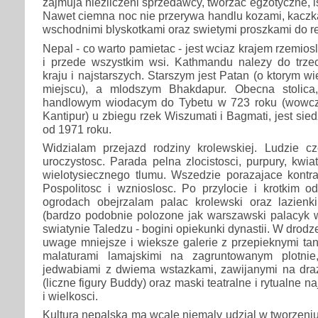
zajmuja niezliczeni sprzedawcy, tworzac egzotyczne, i
Nawet ciemna noc nie przerywa handlu kozami, kaczka
wschodnimi blyskotkami oraz swietymi proszkami do rel
Nepal - co warto pamietac - jest wciaz krajem rzemios
i przede wszystkim wsi. Kathmandu nalezy do trze
kraju i najstarszych. Starszym jest Patan (o ktorym 
miejscu), a mlodszym Bhakdapur. Obecna stolica
handlowym wiodacym do Tybetu w 723 roku (wowc
Kantipur) u zbiegu rzek Wiszumati i Bagmati, jest sie
od 1971 roku.
Widzialam przejazd rodziny krolewskiej. Ludzie cz
uroczystosc. Parada pelna zlocistosci, purpury, kwia
wielotysiecznego tlumu. Wszedzie porazajace kontra
Pospolitosc i wznioslosc. Po przylocie i krotkim 
ogrodach obejrzalam palac krolewski oraz lazien
(bardzo podobnie polozone jak warszawski palacyk w
swiatynie Taledzu - bogini opiekunki dynastii. W drod
uwage mniejsze i wieksze galerie z przepieknymi ta
malaturami lamajskimi na zagruntowanym plotni
jedwabiami z dwiema wstazkami, zawijanymi na dra
(liczne figury Buddy) oraz maski teatralne i rytualne n
i wielkosci.
Kultura nepalska ma wcale niemaly udzial w tworzeniu