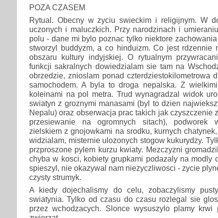
POZA CZASEM
Rytual. Obecny w zyciu swieckim i religijnym. W d
uczonych i maluczkich. Przy narodzinach i umieraniu
polu - dane mi bylo poznac tylko niektore zachowania
stworzyl buddyzm, a co hinduizm. Co jest rdzennie 
obszaru kultury indyjskiej. O rytualnym przywracan
funkcji sakralnych dowiedzialam sie tam na Wschodz
obrzedzie, znioslam ponad czterdziestokilometrowa 
samochodem. A byla to droga nepalska. Z wielkimi
koleinami na pol metra. Trud wynagradzal widok uro
swiatyn z groznymi manasami (byl to dzien najwiekszy
Nepalu) oraz obserwacja prac takich jak czyszczenie 
przesiewanie na ogromnych sitach), podworek wi
zielskiem z gnojowkami na srodku, kurnych chatynek, 
widzialam, misternie ulozonych stogow kukurydzy. Tyl
przproszone pylem kurzu kwiaty. Mezczyzni gromadzili
chyba w kosci, kobiety grupkami podazaly na modly do
spieszyl, nie okazywal nam niezyczliwosci - zycie plyne
czysty strumyk.
A kiedy dojechalismy do celu, zobaczylismy pust
swiatynia. Tylko od czasu do czasu rozlegal sie gl
przez wchodzacych. Slonce wysuszylo plamy krwi p
zwierzat.