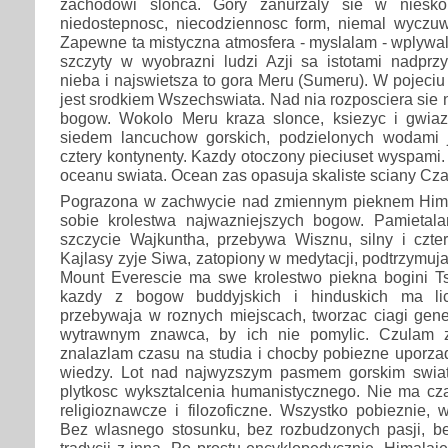
zachodowi slonca. Gory zanurzaly sie w niesko
niedostepnosc, niecodziennosc form, niemal wyczuw
Zapewne ta mistyczna atmosfera - myslalam - wplywala
szczyty w wyobrazni ludzi Azji sa istotami nadprzy
nieba i najswietsza to gora Meru (Sumeru). W pojeci
jest srodkiem Wszechswiata. Nad nia rozposciera sie n
bogow. Wokolo Meru kraza slonce, ksiezyc i gwiazd
siedem lancuchow gorskich, podzielonych wodami j
cztery kontynenty. Kazdy otoczony pieciuset wyspami. O
oceanu swiata. Ocean zas opasuja skaliste sciany Cz
Pograzona w zachwycie nad zmiennym pieknem Him
sobie krolestwa najwazniejszych bogow. Pamietal
szczycie Wajkuntha, przebywa Wisznu, silny i czter
Kajlasy zyje Siwa, zatopiony w medytacji, podtrzymuja
Mount Everescie ma swe krolestwo piekna bogini Ts
kazdy z bogow buddyjskich i hinduskich ma lic
przebywaja w roznych miejscach, tworzac ciagi gene
wytrawnym znawca, by ich nie pomylic. Czulam z
znalazlam czasu na studia i chocby pobiezne uporza
wiedzy. Lot nad najwyzszym pasmem gorskim swiat
plytkosc wyksztalcenia humanistycznego. Nie ma cza
religioznawcze i filozoficzne. Wszystko pobieznie,
Bez wlasnego stosunku, bez rozbudzonych pasji, bez