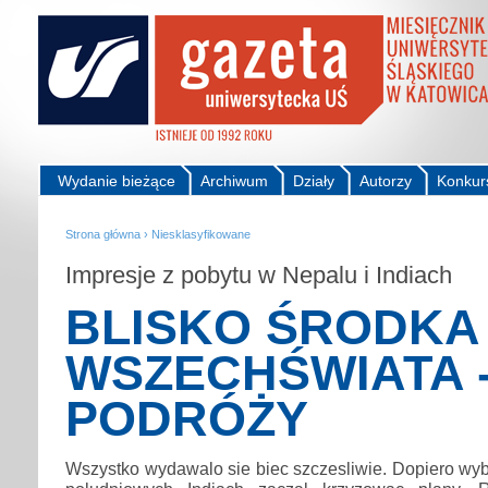
Wydanie bieżące
Archiwum
Działy
Autorzy
Konkur
Strona główna
›
Niesklasyfikowane
Impresje z pobytu w Nepalu i Indiach
BLISKO ŚRODKA
WSZECHŚWIATA 
PODRÓŻY
Wszystko wydawalo sie biec szczesliwie. Dopiero wy