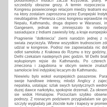
poludniowych Indiach zaczal krzyzowac plany. R
szczedzily obrazow grozy. A termin rozpoczeci
Kongresu poswieconego relacjom miedzy teatrami eur
na ktory zostalam zaproszona przez Europejski Instytut
nieublagalnie. Pierwsza czesc kongresu wprawdzie mia
Nepalu, Kathmandu, druga dopiero w Waranasi, in
Gangesem, jednak nie zmniejszalo to niebezp
sasiadujace z Indiami zawiesily loty, a kraje europejsk
Pragnienie "dotkniecia" ziemi narodzin jednej z na
swiata zwyciezyla. Wbrew wszystkim trudnosciom z
udzial w kongresie. Podroz nie zapowiadala nic do
odlot samolotu z Krakowa do Rzymu o trzy godziny,
Delhi czekalam nastepnych piec godzin. W Delhi bra
wykupionym rejsie do Kathmandu. Po czterech
zmeczona i zagubiona w obcym swiecie znalaz
samolocie linii indyjskiej lecacym do Kathmandu.
Niewielu bylo wokol europejskich pasazerow. Par
swoje handlowe interesy, mlodzi Anglicy z zaje
nepalska, ustalajac szlak swych turystycznych wedro
duzej dawce narkotyku, spokojnie drzemali. Za oknem
sie widok Himalajow. Porzucilam szybko obserw
podrozy. Z rosnacym podziwem przygladalam sie go
szczyty wygladaly jak zlociste kule i trapezy w promi