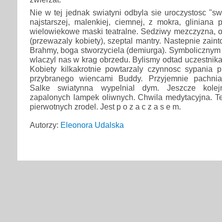
Nie w tej jednak swiatyni odbyla sie uroczystosc "s
najstarszej, malenkiej, ciemnej, z mokra, gliniana 
wielowiekowe maski teatralne. Sedziwy mezczyzna, o
(przewazaly kobiety), szeptal mantry. Nastepnie zai
Brahmy, boga stworzyciela (demiurga). Symbolicznym
wlaczyl nas w krag obrzedu. Bylismy odtad uczestnika
Kobiety kilkakrotnie powtarzaly czynnosc sypania 
przybranego wiencami Buddy. Przyjemnie pachnial
Salke swiatynna wypelnial dym. Jeszcze kolej
zapalonych lampek oliwnych. Chwila medytacyjna. T
pierwotnych zrodel. Jest p o z a c z a s e m.
Autorzy:
Eleonora Udalska