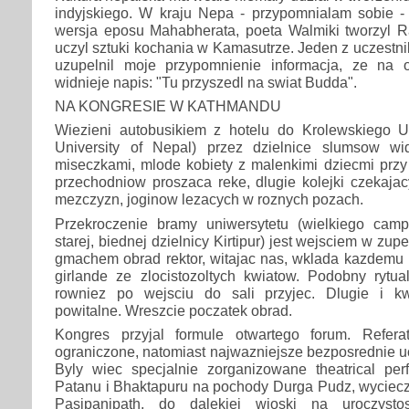
indyjskiego. W kraju Nepa - przypomnialam sobie - 
wersja eposu Mahabherata, poeta Walmiki tworzyl 
uczyl sztuki kochania w Kamasutrze. Jeden z uczestn
uzupelnil moje przypomnienie informacja, ze na 
widnieje napis: "Tu przyszedl na swiat Budda".
NA KONGRESIE W KATHMANDU
Wiezieni autobusikiem z hotelu do Krolewskiego Un
University of Nepal) przez dzielnice slumsow wi
miseczkami, mlode kobiety z malenkimi dziecmi przy
przechodniow proszaca reke, dlugie kolejki czekaja
mezczyzn, joginow lezacych w roznych pozach.
Przekroczenie bramy uniwersytetu (wielkiego ca
starej, biednej dzielnicy Kirtipur) jest wejsciem w zup
gmachem obrad rektor, witajac nas, wklada kazdemu 
girlande ze zlocistozoltych kwiatow. Podobny rytua
rowniez po wejsciu do sali przyjec. Dlugie i kw
powitalne. Wreszcie poczatek obrad.
Kongres przyjal formule otwartego forum. Refera
ograniczone, natomiast najwazniejsze bezposrednie uc
Byly wiec specjalnie zorganizowane theatrical pe
Patanu i Bhaktapuru na pochody Durga Pudz, wyciecz
Pasipanipath, do dalekiej wioski na uroczyst