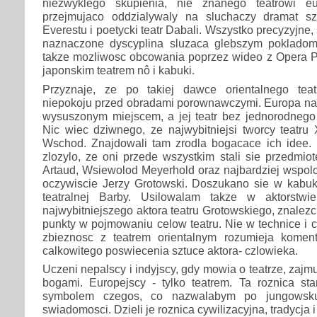
niezwyklego skupienia, nie znanego teatrowi e
przejmujaco oddzialywaly na sluchaczy dramat 
Everestu i poetycki teatr Dabali. Wszystko precyzyjn
naznaczone dyscyplina sluzaca glebszym pokladom
takze mozliwosc obcowania poprzez wideo z Opera 
japonskim teatrem nô i kabuki.
Przyznaje, ze po takiej dawce orientalnego tea
niepokoju przed obradami porownawczymi. Europa nag
wysuszonym miejscem, a jej teatr bez jednorodnego 
Nic wiec dziwnego, ze najwybitniejsi tworcy teatru
Wschod. Znajdowali tam zrodla bogacace ich idee. 
zlozylo, ze oni przede wszystkim stali sie przedmi
Artaud, Wsiewolod Meyerhold oraz najbardziej wspol
oczywiscie Jerzy Grotowski. Doszukano sie w kabuki
teatralnej Barby. Usilowalam takze w aktorstwi
najwybitniejszego aktora teatru Grotowskiego, znalez
punkty w pojmowaniu celow teatru. Nie w technice i c
zbieznosc z teatrem orientalnym rozumieja koment
calkowitego poswiecenia sztuce aktora- czlowieka.
Uczeni nepalscy i indyjscy, gdy mowia o teatrze, zajmu
bogami. Europejscy - tylko teatrem. Ta roznica st
symbolem czegos, co nazwalabym po jungowsk
swiadomosci. Dzieli je roznica cywilizacyjna, tradycja i 