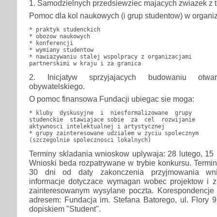
1. Samodzielnych przedsiewziec majacych zwiazek z t
Pomoc dla kol naukowych (i grup studentow) w organi
* praktyk studenckich

* obozow naukowych

* konferencji

* wymiany studentow

* nawiazywaniu stalej wspolpracy z organizacjami

2. Inicjatyw sprzyjajacych budowaniu otwar
obywatelskiego.
O pomoc finansowa Fundacji ubiegac sie moga:
* kluby  dyskusyjne  i  niesformalizowane  grupy

studenckie  stawiajace sobie  za  cel  rozwijanie

aktywnosci intelektualnej i artystycznej

* grupy zainteresowane udzialem w zyciu spolecznym

Terminy skladania wnioskow uplywaja: 28 lutego, 15 
Wnioski beda rozpatrywane w trybie konkursu. Termi
30 dni od daty zakonczenia przyjmowania wni
informacje dotyczace wymagan wobec projektow i 
zainteresowanym wysylane poczta. Korespondencje
adresem: Fundacja im. Stefana Batorego, ul. Flory 
dopiskiem "Student".