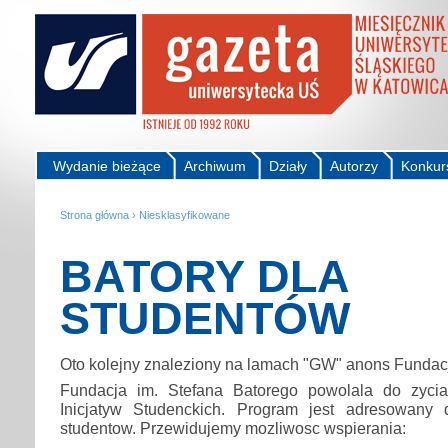
Wydanie bieżące
Archiwum
Działy
Autorzy
Konkur
Strona główna
›
Niesklasyfikowane
BATORY DLA
STUDENTÓW
Oto kolejny znaleziony na lamach "GW" anons Fundacj
Fundacja im. Stefana Batorego powolala do zyci
Inicjatyw Studenckich. Program jest adresowany 
studentow. Przewidujemy mozliwosc wspierania: