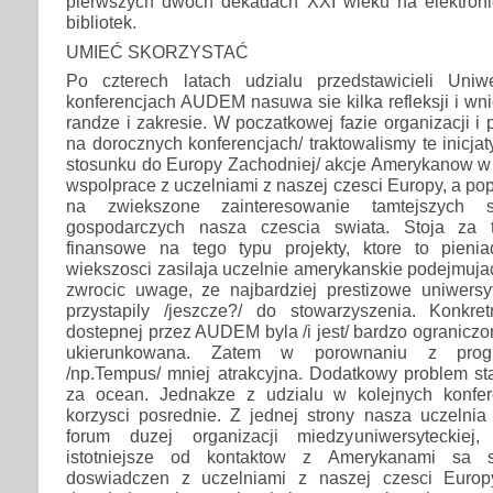
pierwszych dwoch dekadach XXI wieku na elektron
bibliotek.
UMIEĆ SKORZYSTAĆ
Po czterech latach udzialu przedstawicieli Uniw
konferencjach AUDEM nasuwa sie kilka refleksji i wn
randze i zakresie. W poczatkowej fazie organizacji 
na dorocznych konferencjach/ traktowalismy te inicja
stosunku do Europy Zachodniej/ akcje Amerykanow w 
wspolprace z uczelniami z naszej czesci Europy, a po
na zwiekszone zainteresowanie tamtejszych 
gospodarczych nasza czescia swiata. Stoja za 
finansowe na tego typu projekty, ktore to pien
wiekszosci zasilaja uczelnie amerykanskie podejmujac
zwrocic uwage, ze najbardziej prestizowe uniwersy
przystapily /jeszcze?/ do stowarzyszenia. Konkre
dostepnej przez AUDEM byla /i jest/ bardzo ograniczo
ukierunkowana. Zatem w porownaniu z progr
/np.Tempus/ mniej atrakcyjna. Dodatkowy problem st
za ocean. Jednakze z udzialu w kolejnych konfe
korzysci posrednie. Z jednej strony nasza uczelnia
forum duzej organizacji miedzyuniwersyteckie
istotniejsze od kontaktow z Amerykanami sa 
doswiadczen z uczelniami z naszej czesci Europy