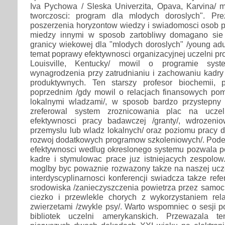
Iva Pychowa / Sleska Univerzita, Opava, Karvina/ m
tworczosci: program dla mlodych doroslych". Pre
poszerzenia horyzontow wiedzy i swiadomosci osob p
miedzy innymi w sposob zartobliwy domagano sie od
granicy wiekowej dla "mlodych doroslych" /young adul
temat poprawy efektywnosci organizacyjnej uczelni pro
Louisville, Kentucky/ mowil o programie sys
wynagrodzenia przy zatrudnianiu i zachowaniu kadry
produktywnych. Ten starszy profesor biochemii,
poprzednim /gdy mowil o relacjach finansowych pom
lokalnymi wladzami/, w sposob bardzo przystepny 
zreferowal system zroznicowania plac na ucze
efektywnosci pracy badawczej /granty/, wdrozeni
przemyslu lub wladz lokalnych/ oraz poziomu pracy d
rozwoj dodatkowych programow szkoleniowych/. Pode
efektywnosci wedlug okreslonego systemu pozwala 
kadre i stymulowac prace juz istniejacych zespolow
moglby byc powaznie rozwazony takze na naszej ucze
interdyscyplinarnosci konferencji swiadcza takze ref
srodowiska /zanieczyszczenia powietrza przez samocho
ciezko i przewlekle chorych z wykorzystaniem rel
zwierzetami /zwykle psy/. Warto wspomniec o sesji p
bibliotek uczelni amerykanskich. Przewazala t