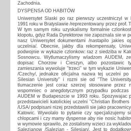
Zachodnia.
DYSPENSA OD HABITÓW
Uniwersytet Slaski po raz pierwszy uczestniczyl 
1991 roku w Bratyslawie /reprezentowany przez prof. T.S
W tym samym roku uzyskalismy formalnie czlonkos
klopotu, gdyz Rada Dyrektorow nie zapoznala sie w p
nasz Uniwersytet dokumentami /nastapilo jakies 
uczelnia/. Obecnie, jakby dla rekompensaty, Uniwer
podwojnie w wykazie czlonkow: raz z siedziba w Kat
Sosnowcu. Wytlumaczylismy wladzom AUDEM, ze 
dopisac Chorzow i Cieszyn, albo pozostawic ty
zamieszania wywoluje "trzeci" w tym wykazie Uniwer
/Czechy/, jednakze oficjalna nazwa tej uczelni po
Silesian University" i rozni sie od "The University
tlumaczenie jest coraz szerzej stosowane przez 
wspomniec o anegdotycznym przypadku podczas d
AUDEM w Budapeszcie w 1993 roku. Spozywajac po
przedstawicieli katolickiej uczelni "Christian Brother
/USA/ podpisani nizej przedstawili sie jako pracownicy 
Katowic. Wywolalo to pytanie czy specjalizujemy s
chlopcami i czy mamy dyspense aby nie nosic habit
w wymowie sprawilo, ze zostalismy wzieci za wyklad
Salezjanow /Salezian - Silesian/. Jest to dodatk