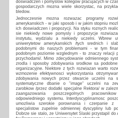
doswiadczen i pomyslow kolegow pracujacych w czasi
gospodarczych mozna wiele skorzystac, na przykla
bledow.
Jednoczesnie mozna rozwazac programy rozwi
amerykanskich - w jaki sposob i w jakim stopniu mozl
ich doswiadczen i propozycji. Na styku roznych reali
sie niekiedy nowe pomysly i propozycje rozwiaz
instytutu, wydzialu a niekiedy uczelni. Wbrew u
uniwerytetow amerykanskich /tych srednich i sla
podobnymi do naszych problemami - w tym finan
podobnym poziomie wzglednym - to znaczy relacji
przychodami/. Mimo zdecydowanie odmiennego syst
zrodla i sposoby zdobywania srodkow sa podobne;
organizacyjne. Niektore z tych rozwiazan warto roz
wzmozenie efektywnosci wykorzystania otrzymywa
zdobywania nowych przez otwarcie uczelni na s
systematyczne dbanie o "image" uczelni na zew
zarobkow /przez dodatki specjalne Rektora/ w zalezn
zaangazowania poszczegolnych pracownik
odpowiedniego systemu. Interdyscyplinarnosc poszc
umozliwia szerokie porownania i czerpanie z
specjalistow zupelnie odmiennej dyscypliny lub 
Dobrze sie stalo, ze Uniwersytet Slaski przystapil do A