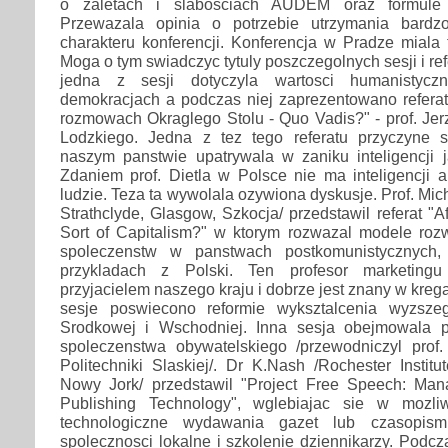
o zaletach i slabosciach AUDEM oraz formule 
Przewazala opinia o potrzebie utrzymania bardzo
charakteru konferencji. Konferencja w Pradze miala t
Moga o tym swiadczyc tytuly poszczegolnych sesji i ref
jedna z sesji dotyczyla wartosci humanistyc
demokracjach a podczas niej zaprezentowano referat
rozmowach Okraglego Stolu - Quo Vadis?" - prof. Jerz
Lodzkiego. Jedna z tez tego referatu przyczyne 
naszym panstwie upatrywala w zaniku inteligencji j
Zdaniem prof. Dietla w Polsce nie ma inteligencji a
ludzie. Teza ta wywolala ozywiona dyskusje. Prof. Mic
Strathclyde, Glasgow, Szkocja/ przedstawil referat 
Sort of Capitalism?" w ktorym rozwazal modele rozw
spoleczenstw w panstwach postkomunistycznych
przykladach z Polski. Ten profesor marketing
przyjacielem naszego kraju i dobrze jest znany w kre
sesje poswiecono reformie wyksztalcenia wyzsz
Srodkowej i Wschodniej. Inna sesja obejmowala 
spoleczenstwa obywatelskiego /przewodniczyl prof. 
Politechniki Slaskiej/. Dr K.Nash /Rochester Institu
Nowy Jork/ przedstawil "Project Free Speech: Ma
Publishing Technology", wglebiajac sie w mozliw
technologiczne wydawania gazet lub czasopism
spolecznosci lokalne i szkolenie dziennikarzy. Podcza