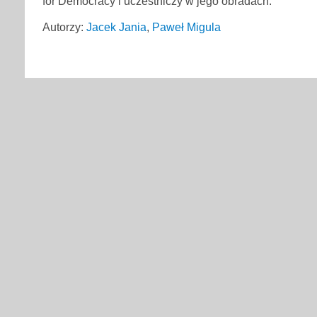
for Democracy i uczestniczy w jego obradach.
Autorzy:
Jacek Jania
,
Paweł Migula