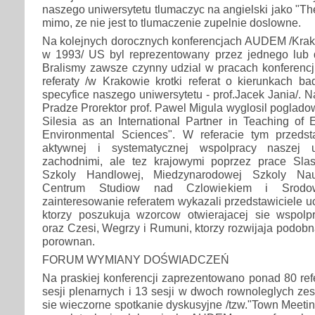
naszego uniwersytetu tlumaczyc na angielski jako "The 
mimo, ze nie jest to tlumaczenie zupelnie doslowne.
Na kolejnych dorocznych konferencjach AUDEM /Kra
w 1993/ US byl reprezentowany przez jednego lub d
Bralismy zawsze czynny udzial w pracach konferencj
referaty /w Krakowie krotki referat o kierunkach ba
specyfice naszego uniwersytetu - prof.Jacek Jania/. 
Pradze Prorektor prof. Pawel Migula wyglosil pogladowy
Silesia as an International Partner in Teaching of 
Environmental Sciences". W referacie tym przedst
aktywnej i systematycznej wspolpracy naszej u
zachodnimi, ale tez krajowymi poprzez prace Sla
Szkoly Handlowej, Miedzynarodowej Szkoly Nau
Centrum Studiow nad Czlowiekiem i Srodow
zainteresowanie referatem wykazali przedstawiciele ucz
ktorzy poszukuja wzorcow otwierajacej sie wspol
oraz Czesi, Wegrzy i Rumuni, ktorzy rozwijaja podobn
porownan.
FORUM WYMIANY DOŚWIADCZEŃ
Na praskiej konferencji zaprezentowano ponad 80 re
sesji plenarnych i 13 sesji w dwoch rownoleglych ze
sie wieczorne spotkanie dyskusyjne /tzw."Town Meeti