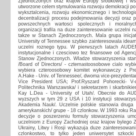
Zjednoczonych oraz krajow Europy srodkowej i ws
utworzone celem stymulowania rozwoju demokracji po
wyksztalcenia, rozwoju ekonomicznego i technolog
decentralizacji procesu podejmowania decyzji oraz 
powszechnych wartosci spolecznych i moralnych
organizacji trafila na duze zainteresowanie uczelni 
takze w Stanach Zjednoczonych. Mala grupa inicj
University of Tennessee szybko zainteresowala idea
uczelni roznego typu. W pierwszych latach AUDE
instytucjonalne i czesciowo tez finansowe od Agenc
Stanow Zjednoczonych. Wladze stowarzyszenia sta
/Board of Directors/ - czternastoosobowe cialo wybi
wybiera czteroosobowy komitet wykonawczy z Pre
A.Hake - Univ. of Tennessee/, dwoma vice-prezydentam
Vice President USA; Prof.Ryszard Pohorecki- V-
Politechnika Warszawska/ i sekretarzem i skarbniki
Kay L.Dea - University of Utah/. Obecnie do A
wyzszych w tym 29 z USA i 10 instytucji stowarzy
Akademia Nauk/. Uczelnie polskie stanowia druga 
amerykanskich/ grupe - 18 czlonkow. W 1993 roku Ra
decyzje o poszerzeniu formuly stowarzyszenia umo
uczelniom z Europy Zachodniej oraz krajow bylego Z
Ukrainy, Litwy i Rosji wykazuja duze zainteresowani
czlonkostwo, to tylko jeden uniwersytet szkocki