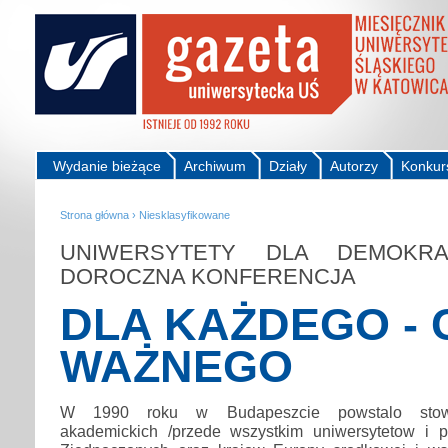
Wydanie bieżące
Archiwum
Działy
Autorzy
Konkur
Strona główna
›
Niesklasyfikowane
UNIWERSYTETY DLA DEMOKRA
DOROCZNA KONFERENCJA
DLA KAŻDEGO - 
WAŻNEGO
W 1990 roku w Budapeszcie powstalo stowarz
akademickich /przede wszystkim uniwersytetow i p