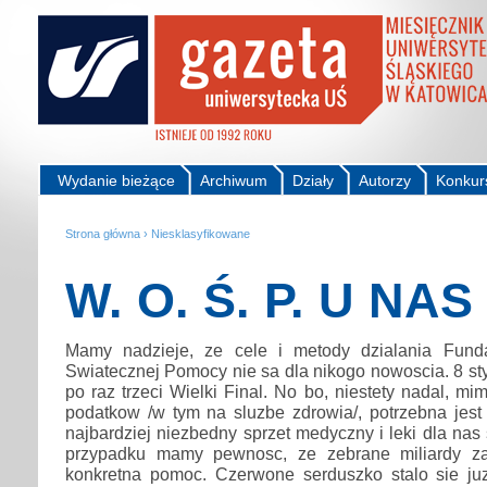
Wydanie bieżące
Archiwum
Działy
Autorzy
Konkur
Strona główna
›
Niesklasyfikowane
W. O. Ś. P. U NAS
Mamy nadzieje, ze cele i metody dzialania Fundac
Swiatecznej Pomocy nie sa dla nikogo nowoscia. 8 sty
po raz trzeci Wielki Final. No bo, niestety nadal, m
podatkow /w tym na sluzbe zdrowia/, potrzebna jest
najbardziej niezbedny sprzet medyczny i leki dla na
przypadku mamy pewnosc, ze zebrane miliardy za
konkretna pomoc. Czerwone serduszko stalo sie ju