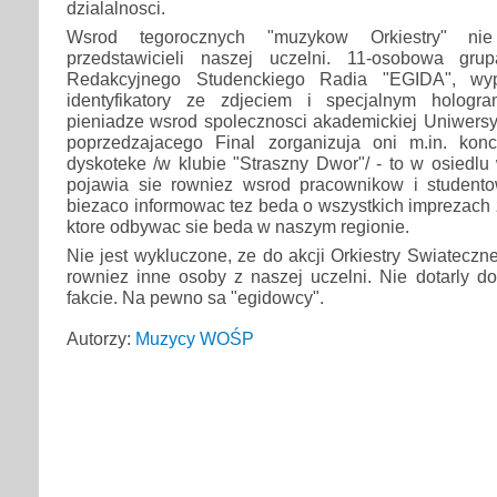
dzialalnosci.
Wsrod tegorocznych "muzykow Orkiestry" nie
przedstawicieli naszej uczelni. 11-osobowa gr
Redakcyjnego Studenckiego Radia "EGIDA", wy
identyfikatory ze zdjeciem i specjalnym hologr
pieniadze wsrod spolecznosci akademickiej Uniwersy
poprzedzajacego Final zorganizuja oni m.in. konc
dyskoteke /w klubie "Straszny Dwor"/ - to w osiedlu
pojawia sie rowniez wsrod pracownikow i student
biezaco informowac tez beda o wszystkich imprezach
ktore odbywac sie beda w naszym regionie.
Nie jest wykluczone, ze do akcji Orkiestry Swiateczn
rowniez inne osoby z naszej uczelni. Nie dotarly d
fakcie. Na pewno sa "egidowcy".
Autorzy:
Muzycy WOŚP