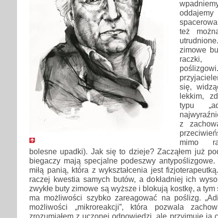
wpadnie
oddajem
spacerowa
też można
utrudnio
zimowe but
raczki, 
poślizgow
przyjaciel
się, widz
lekkim, z
typu „a
najwyraźni
z zachow
przeciwie
mimo rac
bolesne upadki). Jak się to dzieje? Zacząłem już po
biegaczy mają specjalne podeszwy antypoślizgowe.
miłą panią, która z wykształcenia jest fizjoterapeutk
raczej kwestia samych butów, a dokładniej ich wyso
zwykłe buty zimowe są wyższe i blokują kostkę, a tym
ma możliwości szybko zareagować na poślizg. „Adi
możliwości „mikroreakcji”, która pozwala zach
zrozumiałem z uczonej odpowiedzi, ale przyjmuję ją 