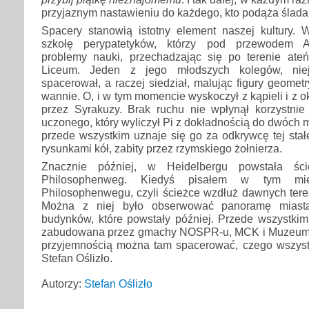
przyjaznym nastawieniu do każdego, kto podąża ślada
Spacery stanowią istotny element naszej kultury. 
szkołę perypatetyków, którzy pod przewodem Ar
problemy nauki, przechadzając się po terenie ateńs
Liceum. Jeden z jego młodszych kolegów, niej
spacerował, a raczej siedział, malując figury geomet
wannie. O, i w tym momencie wyskoczył z kąpieli i z o
przez Syrakuzy. Brak ruchu nie wpłynął korzystnie
uczonego, który wyliczył Pi z dokładnością do dwóch m
przede wszystkim uznaje się go za odkrywcę tej stałe
rysunkami kół, zabity przez rzymskiego żołnierza.
Znacznie później, w Heidelbergu powstała ście
Philosophenweg. Kiedyś pisałem w tym mie
Philosophenwegu, czyli ścieżce wzdłuż dawnych tere
Można z niej było obserwować panoramę miasta
budynków, które powstały później. Przede wszystkim
zabudowana przez gmachy NOSPR-u, MCK i Muzeum Śl
przyjemnością można tam spacerować, czego wszyst
Stefan Oślizło.
Autorzy:
Stefan Oślizło