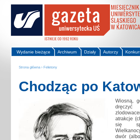
Wydanie bieżące
Archiwum
Działy
Autorzy
Konkur
Strona główna
›
Felietony
Chodząc po Kato
Wiosną, g
dręczy
zlodowac
atrakcje (
się spo
Wielkano
dwór (albo