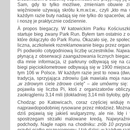
Sam, gdy to tylko możliwe, zmieniam obuwie z
więźniowie używają skrótu k.m.w.t.w., czyli „kto ma 
każdym razie buty nadają się nie tylko do spacerów, 
i noszę je praktycznie codziennie.
À propos biegaczy. W katowickim Parku Kościuszk
startuje bieg zwany Park Run. Byłem tam ostatnio z o
które dołączyło do Park Runu. Okazało się, że społe
liczna, aczkolwiek rozreklamowanie biegu przez organ
Pi podwoiło cotygodniową liczbę uczestników. Najwa
płynącą z obserwacji zaangażowania licznych biegacz
dla mnie informacja, iż parkruny odbywają się na c
biegi pięciokilometrowe odbywają się w 1900 miejscac
tym 106 w Polsce. W każdym razie jest to nowa (dwu
tradycja, sprzyjająca zdrowiu (jak mawiała moja nau
„w zdrowym ciele zdrowe cielę” – ale umówmy się: n
pojawiła się liczba Pi, ktoś z organizatorów oblic
zaokrągleniu 3,14 mili (dokładniej 3,14 mili byłoby, gd
Chodząc po Katowicach, coraz częściej widuję n
najprawdopodobniej rysowane przez młodzież. Można 
dziś pojawią się jakieś wulgaryzmy, ale nie. Id
spostrzegam strzałki malowane kredą. Najwyraźni
podchody. Nagle napis na chodniku:
zrób 10 przysi
przybij piątkę nieznajomemu
. I tak dalej; w każdym ra