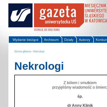
Wydanie bieżące
Archiwum
Działy
Autorzy
Konkur
Strona główna
›
Nekrologi
Nekrologi
Z bólem i smutkiem
przyjęliśmy wiadomość o śmierc
śp.
dr Anny Klinik