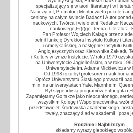
wybitny Anglista, Profesor nauk humani
specjalizujący się w teorii literatury i w literatu
Nauczyciel, Promotor i Mentor wielu pokoleń angl
ceniony na całym świecie Badacz i Autor ponad 
naukowych, Twórca i wieloletni Redaktor Nacz
naukowego„Er(r)go: Teoria–Literatura–K
Pan Profesor Wojciech Kalaga przez siede
pełnił funkcję Dyrektora Instytutu Kultury i Liter
i Amerykańskiej, a następnie Instytutu Kultur
Anglojęzycznych oraz Kierownika Zakładu Teor
i Kultury w tymże Instytucie. W roku 1979 uzyska
na Uniwersytecie Jagiellońskim, a w roku 1986
Uniwersytecie im. Adama Mickiewicza w 
Od 1998 roku był profesorem nauk humani
Oprócz Uniwersytetu Śląskiego prowadził bada
m.in. na uniwersytetach Yale, Mannheim, Queen
Był stypendystą programów Fulbrighta i 
Zapamiętamy Go także jako nieocenionego, serde
wszystkim Kolegę i Współpracownika, wzór d
przedstawicieli środowiska akademickiego, posta
trwały, znaczący ślad w akademii i poza j
Rodzinie i Najbliższym
składamy wyrazy głębokiego współc