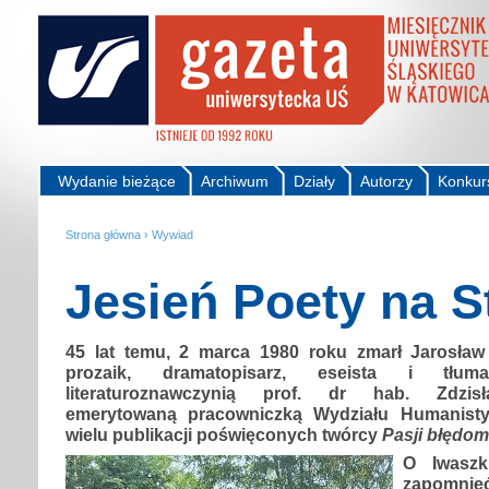
Wydanie bieżące
Archiwum
Działy
Autorzy
Konkur
Strona główna
›
Wywiad
Jesień Poety na 
45 lat temu, 2 marca 1980 roku zmarł Jarosław 
prozaik, dramatopisarz, eseista i tł
literaturoznawczynią prof. dr hab. Zdzis
emerytowaną pracowniczką Wydziału Humanisty
wielu publikacji poświęconych twórcy
Pasji błędom
O Iwaszk
zapomnie