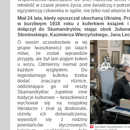
młodość w czasie jesieni życia, one świadczą o potrzeb
egzystencją człowieka w ogóle, nie tylko nad własna bi
Miał 24 lata, kiedy opuszczał ukochaną Ukrainę. P
w burzliwym 1918 roku z kuferkiem książek i
dołączył do Skamandrytów, stając obok Julian
Słonimskiego, Kazimierza Wierzyńskiego, Jana Le
O swoim uczestnictwie w tej
grupie Iwaszkiewicz po latach
mówi, że został wprawdzie
przyjęty, ale był tam piątym kołem
u wozu. Odmienny niemal pod
każdym względem. Do
legendarnego kuferka trzeba
dodać znaczące różnice,
oddzielające go od reszty
Skamandrytów: zupełnie inne
tradycje kulturowe – Iwaszkiewicz
wychował się na rosyjskiej
literaturze i znał ją doskonale,
różniły ich doświadczenia,
wywodził się z rodziny
powstańców styczniowych;
Jarosław Iwaszkiewicz w s
Warszawy (1974)