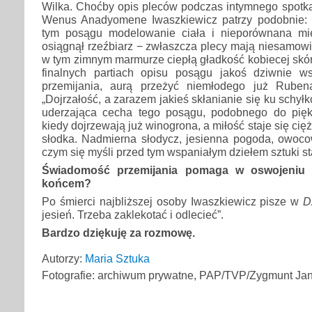
Wilka. Choćby opis pleców podczas intymnego spotka
Wenus Anadyomene Iwaszkiewicz patrzy podobnie: „
tym posągu modelowanie ciała i nieporównana mi
osiągnął rzeźbiarz − zwłaszcza plecy mają niesamowit
w tym zimnym marmurze ciepłą gładkość kobiecej skóry
finalnych partiach opisu posągu jakoś dziwnie w
przemijania, aurą przeżyć niemłodego już Rub
„Dojrzałość, a zarazem jakieś skłanianie się ku schyłk
uderzająca cecha tego posągu, podobnego do pięk
kiedy dojrzewają już winogrona, a miłość staje się cięż
słodka. Nadmierna słodycz, jesienna pogoda, owocow
czym się myśli przed tym wspaniałym dziełem sztuki st
Świadomość przemijania pomaga w oswojeniu 
końcem?
Po śmierci najbliższej osoby Iwaszkiewicz pisze w
D
jesień. Trzeba zaklekotać i odlecieć”.
Bardzo dziękuję za rozmowę.
Autorzy:
Maria Sztuka
Fotografie: archiwum prywatne, PAP/TVP/Zygmunt Ja