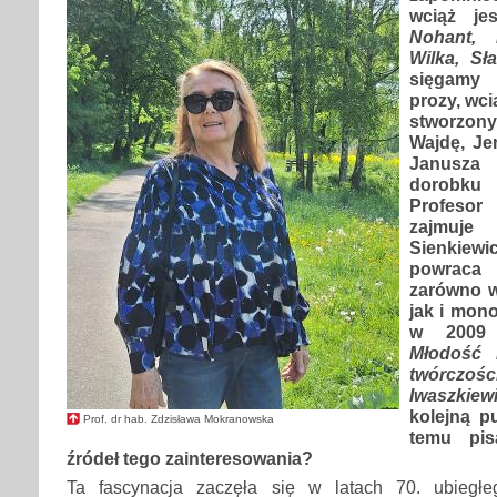
wciąż j
Nohant, 
Wilka, Sł
sięgamy 
prozy, wc
stworzon
Wajdę, Je
Janusza
dorobku
Profesor
zajmuje
Sienkiewi
powraca 
zarówno w
jak i mon
w 2009 
Młodość 
twórcz
Iwaszkiew
kolejną p
Prof. dr hab. Zdzisława Mokranowska
temu pis
źródeł tego zainteresowania?
Ta fascynacja zaczęła się w latach 70. ubiegł