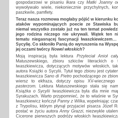
gospodarzowi w pisaniu
Ikara
czy
Matki Joanny o
wywoływało wiele, niekoniecznie przychylnych, ko
paszkwile, pamflety.
Teraz nasza rozmowa mogłaby pójść w kierunku ko
ataków wypominających poecie ze Stawiska bu
niemal wszystko zostało już na ten temat powiedzia
jego rodzina niczego nie ukrywali. Wątek ten 
tematu niegasnącej fascynacji Iwaszkiewiczem…
Sycylię. Co skłoniło Panią do wyruszenia na Wysp
jej oczami twórcy
Nowel włoskich
?
Moją inspiracją była lektura
Przyleciał Anioł ca
Matuszewskiego, zbioru szkiców literackich o 
Iwaszkiewicza, dotyczących motywów włoskich, ta
autora Książki o Sycylii. Tytuł tego zbioru jest cyta
Iwaszkiewicza
Sano di Pietro
pochodzącego ze zbio
wiersz to ekfraza, dotyczy opisu XV-wieczneg
pasterzom.
Lektura Matuszewskiego stała się nam
Książka o Sycylii
Iwaszkiewicza była dla mnie ma
Syrakuzach. Warto przypomnieć, że to właśnie w S
Iwaszkiewicz kończył
Panny z Wilka,
wypełniając cza
z Trypolisu, którym płynął przyjaciel pisarza Józef 
postać w życiu autora
Anny Grazzi,
niezwykle utalen
Cicerone pierwszych podróży włoskich Iwaszkiewicz