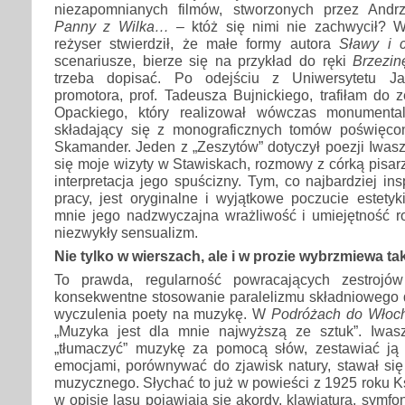
niezapomnianych filmów, stworzonych przez Andr
Panny z Wilka…
– któż się nimi nie zachwycił?
reżyser stwierdził, że małe formy autora
Sławy i 
scenariusze, bierze się na przykład do ręki
Brzezin
trzeba dopisać. Po odejściu z Uniwersytetu Ja
promotora, prof. Tadeusza Bujnickiego, trafiłam do z
Opackiego, który realizował wówczas monumenta
składający się z monograficznych tomów poświęco
Skamander. Jeden z „Zeszytów” dotyczył poezji Iwaszk
się moje wizyty w Stawiskach, rozmowy z córką pisarz
interpretacja jego spuścizny. Tym, co najbardziej in
pracy, jest oryginalne i wyjątkowe poczucie estetyk
mnie jego nadzwyczajna wrażliwość i umiejętność r
niezwykły sensualizm.
Nie tylko w wierszach, ale i w prozie wybrzmiewa t
To prawda, regularność powracających zestrojó
konsekwentne stosowanie paralelizmu składniowego
wyczulenia poety na muzykę. W
Podróżach do Włoc
„Muzyka jest dla mnie najwyższą ze sztuk”. Iwaszk
„tłumaczyć” muzykę za pomocą słów, zestawiać ją 
emocjami, porównywać do zjawisk natury, stawał się
muzycznego. Słychać to już w powieści z 1925 roku K
w opisie lasu pojawiają się akordy, klawiatura, symf