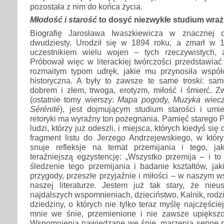
pozostała z nim do końca życia.
Młodość i starość
to dosyć niezwykłe studium wrażl
Biografię Jarosława Iwaszkiewicza w znacznej 
dwudziesty. Urodził się w 1894 roku, a zmarł w 
uczestnikiem wielu wojen – tych rzeczywistych, 
Próbował więc w literackiej twórczości przedstawia
rozmaitym typom udręk, jakie mu przynosiła współ
historyczna. A były to zawsze te same troski: sa
dobrem i złem, trwoga, erotyzm, miłość i śmierć. Z
(ostatnie tomy wierszy:
Mapa pogody, Muzyka wiec
Sérénité
), jest dojmującym studium starości i umie
retoryki ma wyraźny ton pożegnania. Pamięć starego P
ludzi, którzy już odeszli, i miejsca, których kiedyś si
fragment listu do Jerzego Andrzejewskiego, w któ
snuje refleksje na temat przemijania i tego, j
teraźniejszą egzystencję: „Wszystko przemija – i to
śledzenie tego przemijania i badanie kształtów, jak
przygody, przeszłe przyjaźnie i miłości – w naszym
naszej literaturze. Jestem już tak stary, że ni
najdalszych wspomnieniach, dzieciństwo, Kalnik, rodz
dziedziny, o których nie tylko teraz myślę najczęście
mnie we śnie, przemienione i nie zawsze upiększo
Wspomnienia nawiedzane we śnie, marzenia senne ni