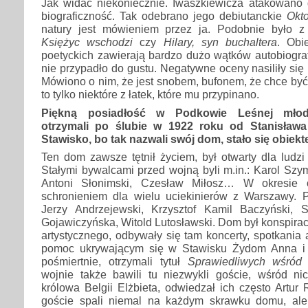
Jak widać niekoniecznie. Iwaszkiewicza atakowano
biograficzność. Tak odebrano jego debiutanckie
Okto
natury jest mówieniem przez ja. Podobnie było z
Księżyc wschodzi
czy
Hilary, syn buchaltera
. Obi
poetyckich zawierają bardzo dużo wątków autobiograf
nie przypadło do gustu. Negatywne oceny nasiliły się 
Mówiono o nim, że jest snobem, bufonem, że chce by
to tylko niektóre z łatek, które mu przypinano.
Piękną posiadłość w Podkowie Leśnej młodz
otrzymali po ślubie w 1922 roku od Stanisława
Stawisko, bo tak nazwali swój dom, stało się obiek
Ten dom zawsze tętnił życiem, był otwarty dla ludzi 
Stałymi bywalcami przed wojną byli m.in.: Karol Sz
Antoni Słonimski, Czesław Miłosz… W okresie o
schronieniem dla wielu uciekinierów z Warszawy. Po
Jerzy Andrzejewski, Krzysztof Kamil Baczyński, 
Gojawiczyńska, Witold Lutosławski. Dom był konspira
artystycznego, odbywały się tam koncerty, spotkania 
pomoc ukrywającym się w Stawisku Żydom Anna i J
pośmiertnie, otrzymali tytuł
Sprawiedliwych wśród
wojnie także bawili tu niezwykli goście, wśród ni
królowa Belgii Elżbieta, odwiedzał ich często Artur 
goście spali niemal na każdym skrawku domu, ale