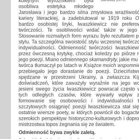
kolejnym wyróżnikiem była
osobliwa estetyka młodego
Jarosława i jego bardzo silna zmysłowa wrażliwoś
kariery literackiej, a zadebiutował w 1919 roku
O
bardzo osobistej liryki, Iwaszkiewicz nie prefe
twórczości. Te osobliwości widać także w jego 
Stosowanie rozmaitych form wyrazu było rezultatem 
stylu. Ta szczególna swoistość stylu wczesnej twórcz
indywidualności. Odmienność twórczości Iwaszkiew
przez ówczesną krytykę, chociaż koledzy po piórze r
jego poezji. Miano
odmiennego skamandryty,
jakie mu
twórca tłumaczył po latach w
Książce moich wspomni
przebiegało jego dorastanie do poezji. Dziecińs
spędzane w przestrzeni Ukrainy, a zwłaszcza Kij
doświadczeń, które zaważyły wyraźnie na jego wc
jesieni swego życia Iwaszkiewicz powracał częst
tych odległych czasów, które wywarły wpływ 
formowanie się osobowości i indywidualności 
szczytowych osiągnięć poezji Iwaszkiewicza stał si
ostatnie wiersze poety, w których powrócił do bogac
szerokich perspektyw historyczno-kulturowych i dopr
mistrzostwa topos żegnania się ze światem.
Odmienność bywa zwykle zaletą.