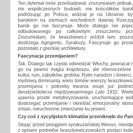
Ten dylemat mnie prześladował, zrozumiałam jednak,
nie współczesnych budowli, nie kościółków bar
podróżując po Polsce, widział je na Ukrainie, b
barokiem na ziemiach wschodnich dawnej Rzeczypos
barok go nie fascynuje. Może dlatego nie poje
odbudowanego po całkowitym zniszczeniu prze
Zrozumiałam, że Iwaszkiewicz jeździł tam, poszu
dostrzega Agrigento, Syrakuzy. Fascynuje go prosto
pozostało z greckiej architektury.
Fascynacja przemijaniem?
Tak. Dlatego tak często odwiedzał Włochy, powracał n
go na pewno magia krajobrazu, ale równocześnie 
kultur, ruin, zabytków, grobów. Rytm narodzin i śmierci, 
myślową dominantą wielu tomów wierszy Iwaszkiewicz
przemijania i potrzeby trwania snuje już podm
dwudziestolecia międzywojennego
Lato
1932. Wiele
ujawnia proste metaforyzowanie, uruchomiające wido
dostrzegać przemijanie i określać emocjonalny stos
zmian, nieuchronne zmierzanie ku jesieni.
Czy coś z sycylijskich klimatów przeniknęło do
Pani
Stojąc przed posągiem syrakuzańskiej Wenus, nieodp
z opisem portretów Iwaszkiewiczowskich postaci kobi