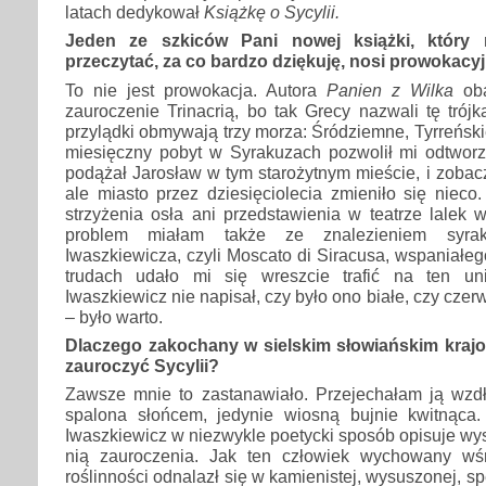
latach dedykował
Książkę o Sycylii.
Jeden ze szkiców Pani nowej książki, który 
przeczytać, za co bardzo dziękuję, nosi prowokacyj
To nie jest prowokacja. Autora
Panien z Wilka
ob
zauroczenie Trinacrią, bo tak Grecy nazwali tę trójk
przylądki obmywają trzy morza: Śródziemne, Tyrreński
miesięczny pobyt w Syrakuzach pozwolił mi odtworzy
podążał Jarosław w tym starożytnym mieście, i zobacz
ale miasto przez dziesięciolecia zmieniło się niec
strzyżenia osła ani przedstawienia w teatrze lalek 
problem miałam także ze znalezieniem syraku
Iwaszkiewicza, czyli Moscato di Siracusa, wspaniałeg
trudach udało mi się wreszcie trafić na ten uni
Iwaszkiewicz nie napisał, czy było ono białe, czy cze
– było warto.
Dlaczego zakochany w sielskim słowiańskim krajob
zauroczyć Sycylii?
Zawsze mnie to zastanawiało. Przejechałam ją wzdłu
spalona słońcem, jedynie wiosną bujnie kwitnąc
Iwaszkiewicz w niezwykle poetycki sposób opisuje wys
nią zauroczenia. Jak ten człowiek wychowany wśr
roślinności odnalazł się w kamienistej, wysuszonej, 