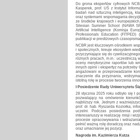
Do grona ekspertów cyfrowych NCBR
Kasperek, prof. UŚ z Instytut Info
badań nad sztuczną inteligencją, kl
oraz systemami wspomagania decyzji
ze środków krajowych i europejskich, 
Silesian Summer School (NAWA SPI
Artificial Intelligence (Komisja E
Professionals Education (FITPED)
publikacji w prestiżowych czasopism
NCBR jest kluczowym ośrodkiem wspi
i społecznych, kreuje ekosystem wiedzy
przyczyniające się do cywilizacyjneg
różnych pracach, m.in.: uczestniczą
oceny merytoryczne raportów lub wn
innych opinii i ekspertyz na potrzeb
angażowani w przeprowadzanie kontr
znaczenie dla przyznania, wstrzyma
istotną rolę w procesie tworzenia inn
I Posiedzenie Rady Uniwersytetu Ś
28 stycznia 2025 roku odbyło się I 
pozwalający na omówienie kierunków
najbliższy rok. Jednym z ważniejszy
prof. dr. hab. Ryszarda Koziołka, inf
uczelni. Podczas posiedzenia po
interesariuszy w realizację misji i wi
procesie opracowywania i wdrażania 
pełnić ważną rolę doradczą oraz nadz
oraz umacnianie jej pozycji.
Nagroda im. Kazimierza Kutza