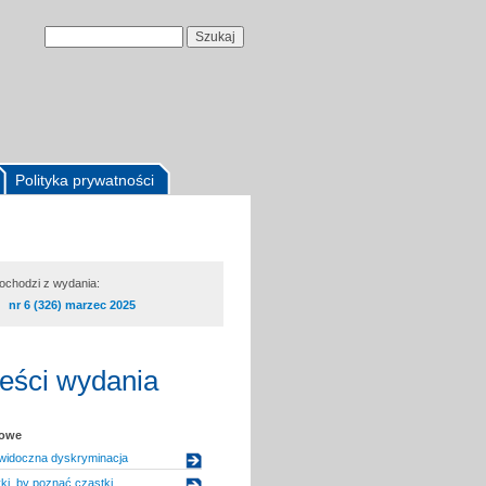
Polityka prywatności
pochodzi z wydania:
nr 6 (326) marzec 2025
reści wydania
kowe
widoczna dyskryminacja
ki, by poznać cząstki