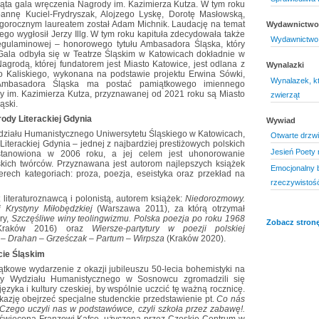
piąta gala wręczenia Nagrody im. Kazimierza Kutza. W tym roku
annę Kuciel-Frydryszak, Alojzego Lyskę, Dorotę Masłowską,
egorocznym laureatem został Adam Michnik. Laudację na temat
Wydawnictwo 
znego wygłosił Jerzy Illg. W tym roku kapituła zdecydowała także
Wydawnictwo 
egulaminowej – honorowego tytułu Ambasadora Śląska, który
ala odbyła się w Teatrze Śląskim w Katowicach dokładnie w
agrodą, której fundatorem jest Miasto Katowice, jest odlana z
Wynalazki
o Kaliskiego, wykonana na podstawie projektu Erwina Sówki,
Wynalazek, któ
 Ambasadora Śląska ma postać pamiątkowego imiennego
y im. Kazimierza Kutza, przyznawanej od 2021 roku są Miasto
zwierząt
ąski.
rody Literackiej Gdynia
Wywiad
Wydziału Humanistycznego Uniwersytetu Śląskiego w Katowicach,
Otwarte drzwi,
iterackiej Gdynia – jednej z najbardziej prestiżowych polskich
Jesień Poety 
ustanowiona w 2006 roku, a jej celem jest uhonorowanie
skich twórców. Przyznawana jest autorom najlepszych książek
Emocjonalny b
ech kategoriach: proza, poezja, eseistyka oraz przekład na
rzeczywistoś
t literaturoznawcą i polonistą, autorem książek:
Niedorozmowy.
i Krystyny Miłobędzkiej
(Warszawa 2011), za którą otrzymał
y,
Szczęśliwe winy teolingwizmu. Polska poezja po roku 1968
Zobacz stronę
Kraków 2016) oraz
Wiersze-partytury w poezji polskiej
 – Drahan – Grześczak – Partum – Wirpsza
(Kraków 2020).
cie Śląskim
ątkowe wydarzenie z okazji jubileuszu 50-lecia bohemistyki na
dy Wydziału Humanistycznego w Sosnowcu zgromadzili się
ęzyka i kultury czeskiej, by wspólnie uczcić tę ważną rocznicę.
kazję obejrzeć specjalne studenckie przedstawienie pt.
Co nás
/ Czego uczyli nas w podstawówce, czyli szkoła przez zabawę!.
święcona Franzowi Kafce, użyczona przez Czeskie Centrum w