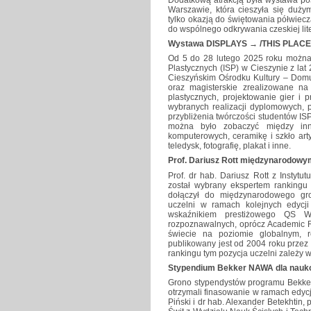
Warszawie, która cieszyła się duży
tylko okazją do świętowania półwiecz
do wspólnego odkrywania czeskiej liter
Wystawa DISPLAYS → /THIS PLACE/
Od 5 do 28 lutego 2025 roku można 
Plastycznych (ISP) w Cieszynie z 
Cieszyńskim Ośrodku Kultury – Dom
oraz magisterskie zrealizowane na 
plastycznych, projektowanie gier i 
wybranych realizacji dyplomowych, 
przybliżenia twórczości studentów I
można było zobaczyć między innym
komputerowych, ceramikę i szkło artys
teledysk, fotografię, plakat i inne.
Prof. Dariusz Rott międzynarodow
Prof. dr hab. Dariusz Rott z Instyt
został wybrany ekspertem ranking
dołączył do międzynarodowego gr
uczelni w ramach kolejnych edyc
wskaźnikiem prestiżowego QS Wor
rozpoznawalnych, oprócz Academic Ra
świecie na poziomie globalnym, 
publikowany jest od 2004 roku przez
rankingu tym pozycja uczelni zależy 
Stypendium Bekker NAWA dla nauk
Grono stypendystów programu Bekker
otrzymali finasowanie w ramach edycj
Piński i dr hab. Alexander Betekhtin,