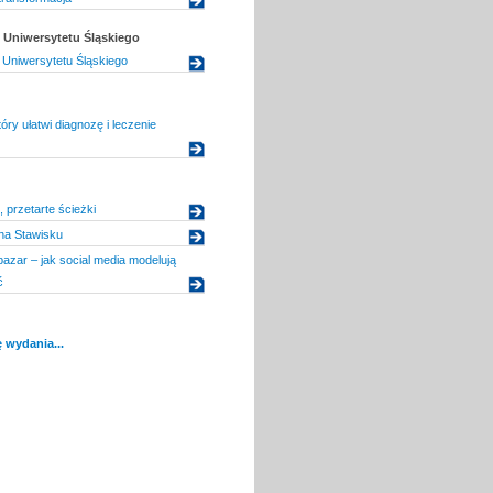
Uniwersytetu Śląskiego
Uniwersytetu Śląskiego
ry ułatwi diagnozę i leczenie
 przetarte ścieżki
na Stawisku
azar – jak social media modelują
ć
 wydania...