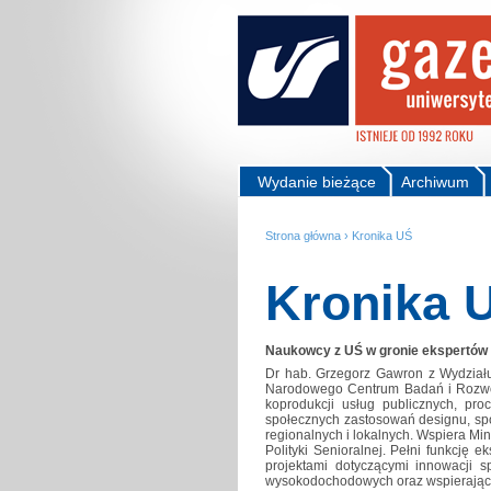
Wydanie bieżące
Archiwum
Strona główna
›
Kronika UŚ
Kronika 
Naukowcy z UŚ w gronie ekspertó
Dr hab. Grzegorz Gawron z Wydział
Narodowego Centrum Badań i Rozwoj
koprodukcji usług publicznych, pro
społecznych zastosowań designu, spo
regionalnych i lokalnych. Wspiera Min
Polityki Senioralnej. Pełni funkcję
projektami dotyczącymi innowacji s
wysokodochodowych oraz wspierającyc