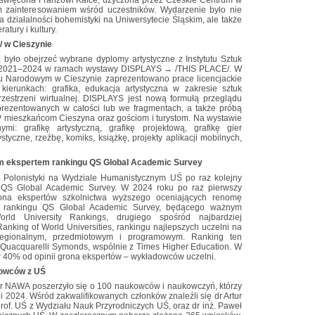
m zainteresowaniem wśród uczestników. Wydarzenie było nie
a działalności bohemistyki na Uniwersytecie Śląskim, ale także
atury i kultury.
 w Cieszynie
było obejrzeć wybrane dyplomy artystyczne z Instytutu Sztuk
lat 2021–2024 w ramach wystawy DISPLAYS → /THIS PLACE/. W
u Narodowym w Cieszynie zaprezentowano prace licencjackie
kierunkach: grafika, edukacja artystyczna w zakresie sztuk
przestrzeni wirtualnej. DISPLAYS jest nową formułą przeglądu
prezentowanych w całości lub we fragmentach, a także próbą
SP mieszkańcom Cieszyna oraz gościom i turystom. Na wystawie
i: grafikę artystyczną, grafikę projektową, grafikę gier
tyczne, rzeźbę, komiks, książkę, projekty aplikacji mobilnych,
ym ekspertem rankingu QS Global Academic Survey
utu Polonistyki na Wydziale Humanistycznym UŚ po raz kolejny
u QS Global Academic Survey. W 2024 roku po raz pierwszy
ona ekspertów szkolnictwa wyższego oceniających renomę
ji rankingu QS Global Academic Survey, będącego ważnym
ld University Rankings, drugiego spośród najbardziej
nking of World Universities, rankingu najlepszych uczelni na
regionalnym, przedmiotowym i programowym. Ranking ten
 Quacquarelli Symonds, wspólnie z Times Higher Education. W
w 40% od opinii grona ekspertów – wykładowców uczelni.
owców z UŚ
 NAWA poszerzyło się o 100 naukowców i naukowczyń, którzy
i 2024. Wśród zakwalifikowanych członków znaleźli się dr Artur
 prof. UŚ z Wydziału Nauk Przyrodniczych UŚ, oraz dr inż. Paweł