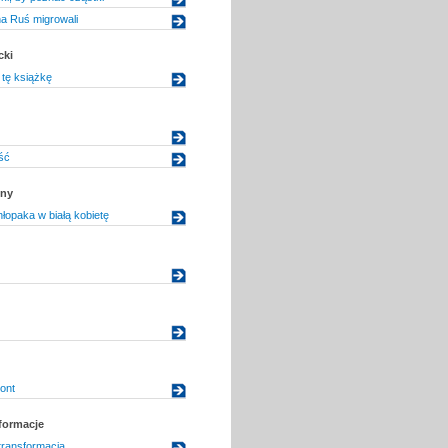
a Ruś migrowali
cki
tę książkę
ść
zny
łopaka w białą kobietę
ont
sformacje
transformacja