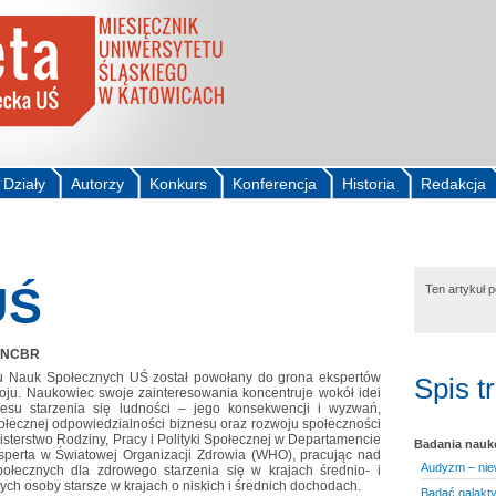
Działy
Autorzy
Konkurs
Konferencja
Historia
Redakcja
UŚ
Ten artykuł 
w NCBR
u Nauk Społecznych UŚ został powołany do grona ekspertów
Spis t
u. Naukowiec swoje zainteresowania koncentruje wokół idei
cesu starzenia się ludności – jego konsekwencji i wyzwań,
łecznej odpowiedzialności biznesu oraz rozwoju społeczności
isterstwo Rodziny, Pracy i Polityki Społecznej w Departamencie
Badania nau
 eksperta w Światowej Organizacji Zdrowia (WHO), pracując nad
Audyzm – nie
połecznych dla zdrowego starzenia się w krajach średnio- i
h osoby starsze w krajach o niskich i średnich dochodach.
Badać galakty