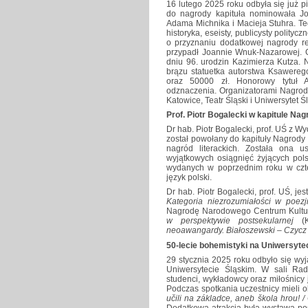
16 lutego 2025 roku odbyła się już 
do nagrody kapituła nominowała Jo
Adama Michnika i Macieja Stuhra. T
historyka, eseisty, publicysty polityc
o przyznaniu dodatkowej nagrody r
przypadł Joannie Wnuk-Nazarowej. G
dniu 96. urodzin Kazimierza Kutza. N
brązu statuetka autorstwa Ksawereg
oraz 50000 zł. Honorowy tytuł
odznaczenia. Organizatorami Nagrod
Katowice, Teatr Śląski i Uniwersytet Śl
Prof. Piotr Bogalecki w kapitule Nag
Dr hab. Piotr Bogalecki, prof. UŚ z 
został powołany do kapituły Nagrody L
nagród literackich. Została ona 
wyjątkowych osiągnięć żyjących pol
wydanych w poprzednim roku w czter
język polski.
Dr hab. Piotr Bogalecki, prof. UŚ, jes
Kategoria niezrozumiałości w poezj
Nagrodę Narodowego Centrum Kultur
w perspektywie postsekularnej
(
neoawangardy. Białoszewski – Czycz
50-lecie bohemistyki na Uniwersyte
29 stycznia 2025 roku odbyło się wyj
Uniwersytecie Śląskim. W sali Ra
studenci, wykładowcy oraz miłośnicy j
Podczas spotkania uczestnicy mieli o
učili na základce, aneb škola hrou! 
Dodatkową atrakcją była wystawa po