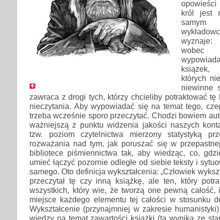
opowieści
król jest
samym p
wykładow
wyznaje:
wobec
wypowiad
książek,
których nie
niewinne
zawraca z drogi tych, którzy chcieliby potraktować t
nieczytania. Aby wypowiadać się na temat tego, czeg
trzeba wcześnie sporo przeczytać. Chodzi bowiem aut
ważniejszą z punktu widzenia jakości naszych kont
tzw. poziom czytelnictwa mierzony statystyką prz
rozważania nad tym, jak poruszać się w przepastnej
bibliotece piśmiennictwa tak, aby wiedząc, co, gdzi
umieć łączyć pozornie odległe od siebie teksty i syt
samego. Oto definicja wykształcenia: „Człowiek wykszta
przeczytał tę czy inną książkę, ale ten, który potr
wszystkich, który wie, że tworzą one pewną całość, i
miejsce każdego elementu tej całości w stosunku do
Wykształcenie (przynajmniej w zakresie humanistyki
wiedzy na temat zawartości książki (ta wynika ze sta