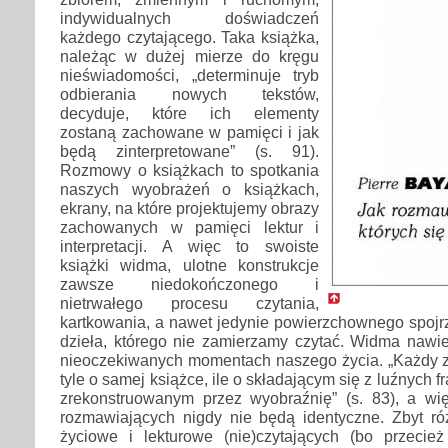
indywidualnych doświadczeń
każdego czytającego. Taka książka,
należąc w dużej mierze do kręgu
nieświadomości, „determinuje tryb
odbierania nowych tekstów,
decyduje, które ich elementy
zostaną zachowane w pamięci i jak
będą zinterpretowane” (s. 91).
Rozmowy o książkach to spotkania
naszych wyobrażeń o książkach,
ekrany, na które projektujemy obrazy
zachowanych w pamięci lektur i
interpretacji. A więc to swoiste
książki widma, ulotne konstrukcje
zawsze niedokończonego i
nietrwałego procesu czytania,
kartkowania, a nawet jedynie powierzchownego spojrze
dzieła, którego nie zamierzamy czytać. Widma nawi
nieoczekiwanych momentach naszego życia. „Każdy
tyle o samej książce, ile o składającym się z luźnych
zrekonstruowanym przez wyobraźnię” (s. 83), a wi
rozmawiających nigdy nie będą identyczne. Zbyt r
życiowe i lekturowe (nie)czytających (bo przecież