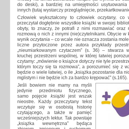
do deski), a bardziej na umiejętności usytuowani
innych (tutaj wystarczy przeglądnięcie, przekartkowanie
Człowiek wykształcony to człowiek
oczytany,
co w
przeczytał dogłębnie wszystkie książki w swojej bibliot
obyty, to znaczy, że potrafi z nimi rozmawiać oraz
rozmową o nich z innymi (nie)czytelnikami. Obycie w ku
wynik
oczytania
– co wcale nie oznacza zostania mol
liczne przytoczone przez autora przykłady przes
„nieumiarkowanym czytaczem” (s. 36) – stwarza w
kruchej przestrzeni wspólnej, w której łatwiej poroz
czytamy: „mówienie o książce dotyczy nie tyle przestrze
którym toczy się ta rozmowa”, a porozumieć się z
będzie o wiele łatwiej, o ile „książka pozostanie dla 
mglistym i nie będzie ich za bardzo krępować” (s.165).
Jeśli bowiem nie mamy na myśli
jedynie przedmiotu fizycznego,
samo pojęcie
książki
jest wszak
nieostre. Każdy przeczytany tekst
wczytuje się
w osobistą historię
czytającego, a także w pamięć
wcześniejszych lektur. Tak powstaje
„książka wewnętrzna” będąca
zbiorem, zmiennym i ruchomym,