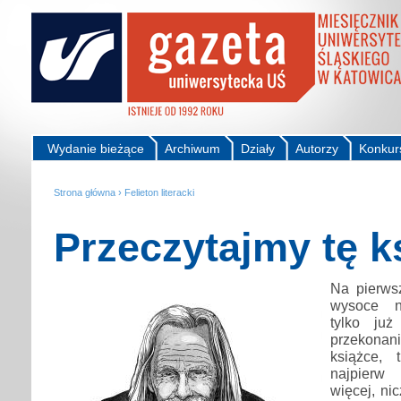
Wydanie bieżące
Archiwum
Działy
Autorzy
Konkur
Strona główna
›
Felieton literacki
Przeczytajmy tę k
Na pierwsz
wysoce n
tylko już
przekonani
książce, 
najpierw
więcej, ni