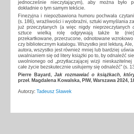
jednocześnie nieczytającym), aby można było p
dokładnie o tym samym tekście.
Finezyjna i niepozbawiona humoru pochwała czytan
(s. 186), wrażliwości i wyobraźni, sztuki wymyślania
już przeczytanych (a więc nigdy nieprzeczytanych
sztuce wielką rolę odgrywają także te (nie)p
przekartkowane, przerzucone, odnotowane wzrokowo 
czy bibliotecznym katalogu. Wszystko jest lekturą. Ale
autora, wszystko jest również mniej lub bardziej uśw
uwalnianiem się od litery książki po to, by odnaleźć si
uwolnionego od „przytłaczającej wizji nieskazitelnej 
całe życie bezskutecznie usiłujemy się odnaleźć” (s. 13
Pierre Bayard,
Jak rozmawiać o książkach, który
przeł. Magdalena Kowalska, PIW, Warszawa 2024, 1
Autorzy:
Tadeusz Sławek