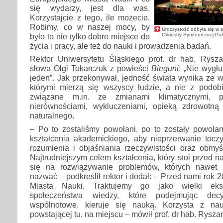
się wydarzy, jest dla was.
Korzystajcie z tego, ile możecie.
Robimy, co w naszej mocy, by
Uroczystość odbyła się w 
Orkiestry Symfonicznej Po
było to nie tylko dobre miejsce do
życia i pracy, ale też do nauki i prowadzenia badań.
Rektor Uniwersytetu Śląskiego prof. dr hab. Rysza
słowa Olgi Tokarczuk z powieści
Bieguni
: „Nie wygłu
jeden”. Jak przekonywał, jedność świata wynika ze 
którymi mierzą się wszyscy ludzie, a nie z podo
związane m.in. ze zmianami klimatycznymi, prz
nierównościami, wykluczeniami, opieką zdrowotną
naturalnego.
– Po to zostaliśmy powołani, po to zostały powołan
kształcenia akademickiego, aby nieprzerwanie toczy
rozumienia i objaśniania rzeczywistości oraz obmyś
Najtrudniejszym celem kształcenia, który stoi przed n
się na rozwiązywanie problemów, których nawet n
nazwać – podkreślił rektor i dodał: – Przed nami rok 
Miasta Nauki. Traktujemy go jako wielki eks
społeczeństwa wiedzy, które podejmując decy
wspólnotowe, kieruje się nauką. Korzysta z nauk
powstającej tu, na miejscu – mówił prof. dr hab. Rysza