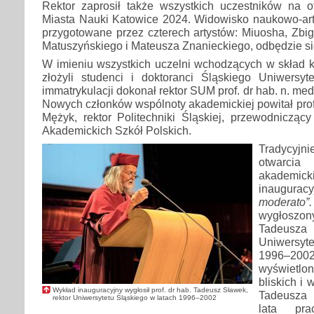
Rektor zaprosił także wszystkich uczestników na o
Miasta Nauki Katowice 2024. Widowisko naukowo-a
przygotowane przez czterech artystów: Miuosha, Zbig
Matuszyńskiego i Mateusza Znanieckiego, odbędzie si
W imieniu wszystkich uczelni wchodzących w skład 
złożyli studenci i doktoranci Śląskiego Uniwersy
immatrykulacji dokonał rektor SUM prof. dr hab. n. m
Nowych członków wspólnoty akademickiej powitał prof.
Mężyk, rektor Politechniki Śląskiej, przewodnicząc
Akademickich Szkół Polskich.
Tradycyjni
otwarc
akademick
inaugur
moderato”.
wygłoszony
Tadeusz
Uniwersyte
1996–20
wyświetl
bliskich i
Wykład inauguracyjny wygłosił prof. dr hab. Tadeusz Sławek,
Tadeusza 
rektor Uniwersytetu Śląskiego w latach 1996–2002
lata pra