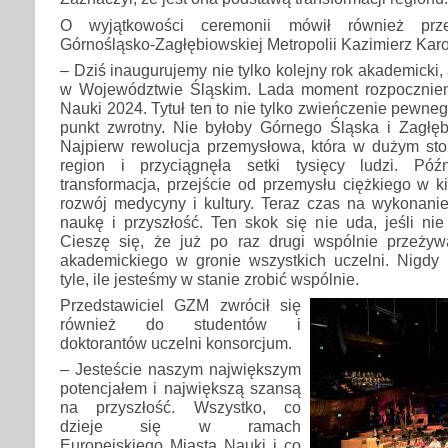
O wyjątkowości ceremonii mówił również prze
Górnośląsko-Zagłębiowskiej Metropolii Kazimierz Karo
– Dziś inaugurujemy nie tylko kolejny rok akademicki
w Województwie Śląskim. Lada moment rozpoczniem
Nauki 2024. Tytuł ten to nie tylko zwieńczenie pewne
punkt zwrotny. Nie byłoby Górnego Śląska i Zagłęb
Najpierw rewolucja przemysłowa, która w dużym stop
region i przyciągnęła setki tysięcy ludzi. Póź
transformacja, przejście od przemysłu ciężkiego w 
rozwój medycyny i kultury. Teraz czas na wykonani
naukę i przyszłość. Ten skok się nie uda, jeśli n
Cieszę się, że już po raz drugi wspólnie przeży
akademickiego w gronie wszystkich uczelni. Nigdy
tyle, ile jesteśmy w stanie zrobić wspólnie.
Przedstawiciel GZM zwrócił się
również do studentów i
doktorantów uczelni konsorcjum.
– Jesteście naszym największym
potencjałem i największą szansą
na przyszłość. Wszystko, co
dzieje się w ramach
Europejskiego Miasta Nauki i co