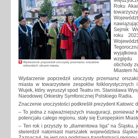
Roku Akad
towarzyszy
Wojewó
nawiązując
Sejmik Wo
roku 20
Wojewó
Tegorocz
wyjątkowa
względu
Wydarzenie poprzedził uroczysty przemarsz orszaków
obchody z
rektorskich ulicami miasta
Miastem Na
Wydarzenie poprzedził uroczysty przemarsz orszakó
miasta w towarzystwie zespołów folklorystycznych 
Wujek, który wyruszył spod Teatru im. Stanisława Wys
Narodowej Orkiestry Symfonicznej Polskiego Radia.
Znaczenie uroczystości podkreślił prezydent Katowic d
– To jedna z najważniejszych inauguracji, ponieważ K
potencjału całego regionu, stały się Europejskim Mias
– Ten rok i przyszły to „diamentowa liga” na Śląsku, 
stwierdził natomiast marszałek województwa śląski
Zaznaczył, że jest ona podstawą transformacji regionu.