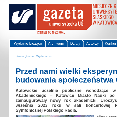
Wydanie bieżące
Archiwum
Działy
Autorzy
Konkur
Strona główna
›
Wydarzenia
Przed nami wielki ekspery
budowania społeczeństwa 
Katowickie uczelnie publiczne wchodzące 
Akademickiego – Katowice Miasto Nauki po 
zainaugurowały nowy rok akademicki. Uroczys
września 2023 roku w sali koncertowej Na
Symfonicznej Polskiego Radia.
Międzyucz