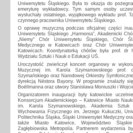
Uniwersytetu Śląskiego. Była to okazja do pożeg
emeryturę wykładowcy. Tym samym osoby uczest
wysłuchały ostatniego, wyjątkowego wykładu prof. T
czynnego pracownika Uniwersytetu Śląskiego.
O oprawę muzyczną podczas oficjalnej części inau
Uniwersytetu Śląskiego „Harmonia”, Akademicki Chór 
„Niemy” Chór Uniwersytetu Śląskiego, Chór Ślą
Medycznego w Katowicach oraz Chór Uniwersyt
Katowicach. Koordynatorką chórów była prof. dr
Wydziału Sztuki i Nauk o Edukacji UŚ.
Uroczystość zwieńczył koncert organowy w wykona
Muzycznej im. Karola Szymanowskiego prof. d
Szymańskiego oraz Narodowej Orkiestry Symfoniczne
dyrekcją Néstora Bayony. W programie znalazły si
Boëllmanna oraz utwory Stanisława Moniuszki i Wojcie
Organizatorem inauguracji były katowickie uczel
Konsorcjum Akademickiego – Katowice Miasto Nauk
im. Karola Szymanowskiego, Akademia Sztuk 
Wychowania Fizycznego im. Jerzego Kukuczki, Uni
Politechnika Śląska, Śląski Uniwersytet Medyczny ora
także Miasto Katowice, Województwo Śląskie
Zagłębiowska Metropolia. Partnerem wydarzenia b