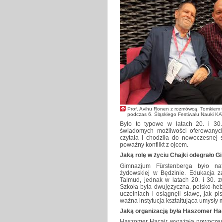
Prof. Avihu Ronen z rozmówcą, Tomkiem 
podczas 6. Śląskiego Festiwalu Nauki 
Było to typowe w latach 20. i 30
świadomych możliwości oferowanych
czytała i chodziła do nowoczesnej s
poważny konflikt z ojcem.
Jaką rolę w życiu Chajki odegrało 
Gimnazjum Fürstenberga było nat
żydowskiej w Będzinie. Edukacja z
Talmud, jednak w latach 20. i 30. 
Szkoła była dwujęzyczna, polsko-heb
uczelniach i osiągnęli sławę, jak p
ważna instytucja kształtująca umysły
Jaką organizacją była Haszomer Haca
Haszomer Hacair wyrażała nowoczesn