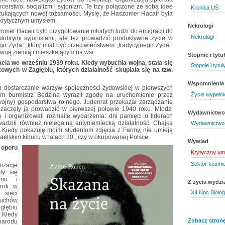
harcerstwo, socjalizm i syjonizm. Te trzy połączone ze sobą idee
Kronika UŚ
zukających nowej tożsamości. Myślę, że Haszomer Hacair była
 krytycznym umysłem.
Nekrologi
omer Hacair było przygotowanie młodych ludzi do emigracji do
Nekrologi
ć dobrymi syjonistami, ale też prowadzić produktywne życie w
ego Żyda”, który miał być przeciwieństwem „tradycyjnego Żyda”:
oją ziemią i mieszkającym na wsi.
Stopnie i tyt
aela we wrześniu 1939 roku. Kiedy wybuchła wojna, stała się
Stopnie i tytu
owych w Zagłębiu, których działalność skupiała się na tzw.
Wspomnienia
h dostarczanie warzyw społeczności żydowskiej w pierwszych
tem burmistrz Będzina wyraził zgodę na uruchomienie przez
Życie wypełni
wojny) gospodarstwa rolnego. Judenrat przekazał zarządzanie
aczęły ją prowadzić w pierwszej połowie 1940 roku. Młodzi
Wydawnictwo 
ę i organizowali rozmaite wydarzenia: dni pamięci o liderach
owadzili również nielegalną antyniemiecką działalność. Chajka
Wydawnictwo 
. Kiedy pokazuję moim studentom zdjęcia z Farmy, nie umieją
raelskim kibucu w latach 20., czy w okupowanej Polsce.
Wywiad
 oporu
Krytyczny um
Sektor kosmi
izacje
ły się
zmu i
Z życia wydzi
roli w
XII Noc Biolo
 sieci
ruchów
głębiu
Kiedy
Zobacz stronę
narodu