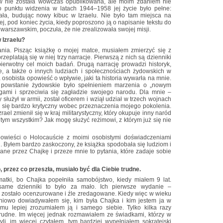
ów nie została wówczas opublikowana, ale moim zdaniem nie
go punktu widzenia w latach 1944–1958 jej życie było pełne:
ała, budując nowy kibuc w Izraelu. Nie było tam miejsca na
j, pod koniec życia, kiedy poproszono ją o napisanie tekstu do
 warszawskim, poczuła, że nie zrealizowała swojej misji.
 Izraelu?
ania. Pisząc książkę o mojej matce, musiałem zmierzyć się z
eplatają się w niej trzy narracje. Pierwszą z nich są dzienniki
 pierwotny cel moich badań. Drugą narrację prowadzi historyk,
e, a także o innych ludziach i społecznościach żydowskich w
a osobista opowieść o wpływie, jaki ta historia wywarła na mnie.
i powstanie żydowskie było spełnieniem marzenia o „nowym
ogami i sprzeciwia się zagładzie swojego narodu. Dla mnie –
 służył w armii, został oficerem i wziął udział w trzech wojnach
em się bardzo krytyczny wobec przeznaczenia mojego pokolenia.
ael zmienił się w kraj militarystyczny, który okupuje inny naród
w tym wszystkim? Jak mogę służyć reżimowi, z którym już się nie
opowieści o Holocauście z moimi osobistymi doświadczeniami
. Byłem bardzo zaskoczony, że książka spodobała się ludziom i
ne przez Chajkę i przeze mnie to pytania, które zadaje sobie
, przez co przeszła, musiało być dla Ciebie trudne.
tki, bo Chajka popełniła samobójstwo, kiedy miałem 9 lat.
ame dzienniki to było za mało. Ich pierwsze wydanie –
– zostało ocenzurowane i źle zredagowane. Kiedy więc w wieku
niowo dowiadywałem się, kim była Chajka i kim jestem ja w
 temu lepiej zrozumiałem ją i samego siebie. Tylko kilka razy
trudne. Im więcej jednak rozmawiałem ze świadkami, którzy w
yli, im więcej czytałem, tym bardziej wypełniałem sokratejski