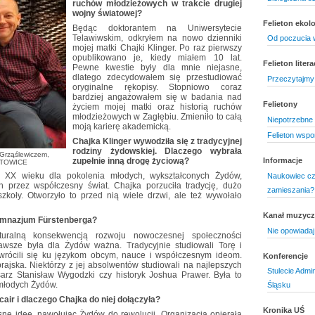
ruchów młodzieżowych w trakcie drugiej
wojny światowej?
Felieton ekol
Będąc doktorantem na Uniwersytecie
Telawiwskim, odkryłem na nowo dzienniki
Od poczucia 
mojej matki Chajki Klinger. Po raz pierwszy
opublikowano je, kiedy miałem 10 lat.
Felieton litera
Pewne kwestie były dla mnie niejasne,
dlatego zdecydowałem się przestudiować
Przeczytajmy 
oryginalne rękopisy. Stopniowo coraz
bardziej angażowałem się w badania nad
Felietony
życiem mojej matki oraz historią ruchów
młodzieżowych w Zagłębiu. Zmieniło to całą
Niepotrzebne
moją karierę akademicką.
Felieton wsp
Chajka Klinger wywodziła się z tradycyjnej
rodziny żydowskiej. Dlaczego wybrała
Grząślewiczem,
zupełnie inną drogę życiową?
Informacje
KATOWICE
. XX wieku dla pokolenia młodych, wykształconych Żydów,
Naukowiec cz
 przez współczesny świat. Chajka porzuciła tradycję, dużo
zamieszania?
zkoły. Otworzyło to przed nią wiele drzwi, ale też wywołało
Kanał muzyc
Gimnazjum Fürstenberga?
Nie opowiadaj 
uralną konsekwencją rozwoju nowoczesnej społeczności
awsze była dla Żydów ważna. Tradycyjnie studiowali Torę i
zwrócili się ku językom obcym, nauce i współczesnym ideom.
Konferencje
rajska. Niektórzy z jej absolwentów studiowali na najlepszych
Stulecie Admin
isarz Stanisław Wygodzki czy historyk Joshua Prawer. Była to
 młodych Żydów.
Śląsku
ir i dlaczego Chajka do niej dołączyła?
Kronika UŚ
e idee, nawołując Żydów do rewolucji. Organizacja opierała