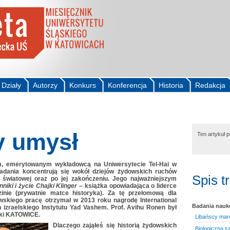
Działy
Autorzy
Konkurs
Konferencja
Historia
Redakcja
y umysł
Ten artykuł 
em, emerytowanym wykładowcą na Uniwersytecie Tel-Hai w
badania koncentrują się wokół dziejów żydowskich ruchów
Spis t
 światowej oraz po jej zakończeniu. Jego najważniejszym
niki i życie Chajki Klinger
– książka opowiadająca o liderce
nie (prywatnie matce historyka). Za tę przełomową dla
owskiego pracę otrzymał w 2013 roku nagrodę International
Badania nau
 izraelskiego Instytutu Yad Vashem. Prof. Avihu Ronen był
uki KATOWICE.
Libańscy maro
Dlaczego zająłeś się historią żydowskich
Biologiczna sz