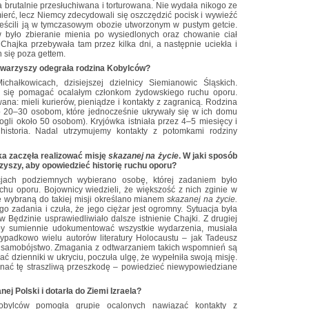
a brutalnie przesłuchiwana i torturowana. Nie wydała nikogo ze
ierć, lecz Niemcy zdecydowali się oszczędzić pocisk i wywieźć
ieścili ją w tymczasowym obozie utworzonym w pustym getcie.
było zbieranie mienia po wysiedlonych oraz chowanie ciał
 Chajka przebywała tam przez kilka dni, a następnie uciekła i
 się poza gettem.
 towarzyszy odegrała rodzina Kobylców?
hałkowicach, dzisiejszej dzielnicy Siemianowic Śląskich.
i się pomagać ocalałym członkom żydowskiego ruchu oporu.
na: mieli kurierów, pieniądze i kontakty z zagranicą. Rodzina
ło 20–30 osobom, które jednocześnie ukrywały się w ich domu
ogli około 50 osobom). Kryjówka istniała przez 4–5 miesięcy i
 historia. Nadal utrzymujemy kontakty z potomkami rodziny
a zaczęła realizować misję
skazanej na życie
. W jaki sposób
zyszy, aby opowiedzieć historię ruchu oporu?
cjach podziemnych wybierano osobę, której zadaniem było
chu oporu. Bojownicy wiedzieli, że większość z nich zginie w
bę wybraną do takiej misji określano mianem
skazanej na życie.
 zadania i czuła, że jego ciężar jest ogromny. Sytuacja była
w Będzinie usprawiedliwiało dalsze istnienie Chajki. Z drugiej
 aby sumiennie udokumentować wszystkie wydarzenia, musiała
zypadkowo wielu autorów literatury Holocaustu – jak Tadeusz
o samobójstwo. Zmagania z odtwarzaniem takich wspomnień są
ć dzienniki w ukryciu, poczuła ulgę, że wypełniła swoją misję.
nać tę straszliwą przeszkodę – powiedzieć niewypowiedziane
j Polski i dotarła do Ziemi Izraela?
bylców pomogła grupie ocalonych nawiązać kontakty z