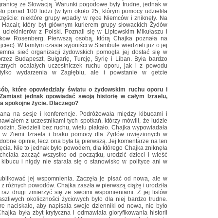
granicę ze Słowacją. Warunki pogodowe były trudne, jednak w
ło ponad 100 ludzi (w tym około 25, którym pomocy udzieliła
zęście: niektóre grupy wpadły w ręce Niemców i zniknęły. Na
 Hacair, który był głównym kurierem grupy słowackich Żydów
uciekinierów z Polski. Poznali się w Liptowskim Mikułaszu i
akow Rosenberg. Pierwszą osobą, którą Chajka poznała na
ojciec). W tamtym czasie syjoniści w Stambule wiedzieli już o jej
emna sieć organizacji żydowskich pomogła jej dostać się w
zez Budapeszt, Bułgarię, Turcję, Syrię i Liban. Była bardzo
cznych ocalałych uczestniczek ruchu oporu, jak i z powodu
tylko wydarzenia w Zagłębiu, ale i powstanie w getcie
sób, które opowiedziały światu o żydowskim ruchu oporu i
Zamiast jednak opowiadać swoją historię w całym Izraelu,
ła spokojne życie. Dlaczego?
ana na sesje i konferencje. Podróżowała między kibucami i
awiałem z uczestnikami tych spotkań, którzy mówili, że ludzie
godzin. Siedzieli bez ruchu, wielu płakało. Chajka wypowiadała
u w Ziemi Izraela i braku pomocy dla Żydów uwięzionych w
dobne opinie, lecz ona była tą pierwszą. Jej komentarze na ten
yjęcia. Nie to jednak było powodem, dla którego Chajka zniknęła
 chciała zacząć wszystko od początku, urodzić dzieci i wieść
ibucu i nigdy nie starała się o stanowisko w polityce ani w
blikować jej wspomnienia. Zaczęła je pisać od nowa, ale w
 różnych powodów. Chajka zaszła w pierwszą ciążę i urodziła
raz drugi zmierzyć się ze swoimi wspomieniami. Z jej listów
zliwych okoliczności życiowych było dla niej bardzo trudne.
re naciskało, aby napisała swoje dzienniki od nowa, nie było
hajka była zbyt krytyczna i odmawiała gloryfikowania historii