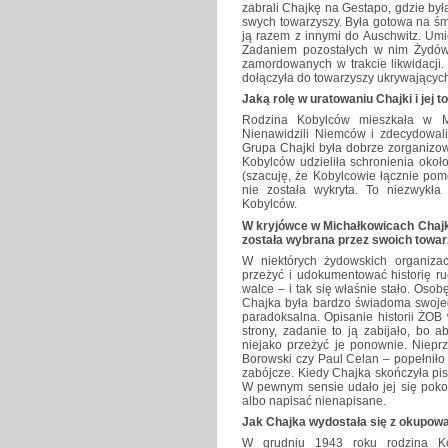
zabrali Chajkę na Gestapo, gdzie był
swych towarzyszy. Była gotowa na śm
ją razem z innymi do Auschwitz. Um
Zadaniem pozostałych w nim Żydów 
zamordowanych w trakcie likwidacji.
dołączyła do towarzyszy ukrywających
Jaką rolę w uratowaniu Chajki i jej
Rodzina Kobylców mieszkała w Mic
Nienawidzili Niemców i zdecydowal
Grupa Chajki była dobrze zorganizowa
Kobylców udzieliła schronienia oko
(szacuję, że Kobylcowie łącznie pom
nie została wykryta. To niezwykła
Kobylców.
W kryjówce w Michałkowicach Chajk
została wybrana przez swoich towar
W niektórych żydowskich organiza
przeżyć i udokumentować historię ru
walce – i tak się właśnie stało. Oso
Chajka była bardzo świadoma swojego
paradoksalna. Opisanie historii ŻOB 
strony, zadanie to ją zabijało, bo
niejako przeżyć je ponownie. Niepr
Borowski czy Paul Celan – popełnił
zabójcze. Kiedy Chajka skończyła pisa
W pewnym sensie udało jej się poko
albo napisać nienapisane.
Jak Chajka wydostała się z okupowane
W grudniu 1943 roku rodzina Ko