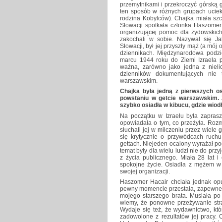
przemytnikami i przekroczyć górską 
ten sposób w różnych grupach uciek
rodzina Kobylców). Chajka miała szc
Słowacji spotkała członka Haszomer
organizującej pomoc dla żydowskich 
zakochali w sobie. Nazywał się J
Słowacji, był jej przyszły mąż (a mój 
dziennikach. Międzynarodowa podzi
marcu 1944 roku do Ziemi Izraela pr
ważna, zarówno jako jedna z nieli
dzienników dokumentujących nie 
warszawskim.
Chajka była jedną z pierwszych o
powstaniu w getcie warszawskim. 
szybko osiadła w kibucu, gdzie wiod
Na początku w Izraelu była zaprasz
opowiadała o tym, co przeżyła. Rozm
słuchali jej w milczeniu przez wiele 
się krytycznie o przywódcach ruch
gettach. Niejeden ocalony wyrażał po
temat były dla wielu ludzi nie do prz
z życia publicznego. Miała 28 lat i
spokojne życie. Osiadła z mężem w k
swojej organizacji.
Haszomer Hacair chciała jednak opu
pewny momencie przestała, zapewne z
mojego starszego brata. Musiała po 
wiemy, że ponowne przeżywanie stras
Wydaje się też, że wydawnictwo, któ
zadowolone z rezultatów jej pracy. C