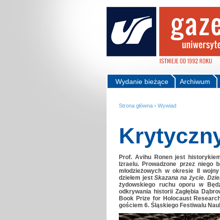
Wydanie bieżące
Archiwum
Strona główna
›
Wywiad
Krytyczn
Prof. Avihu Ronen jest historyki
Izraelu. Prowadzone przez niego 
młodzieżowych w okresie II wojny
dziełem jest
Skazana na życie. Dzien
żydowskiego ruchu oporu w Będzi
odkrywania historii Zagłębia Dąbr
Book Prize for Holocaust Research
gościem 6. Śląskiego Festiwalu Na