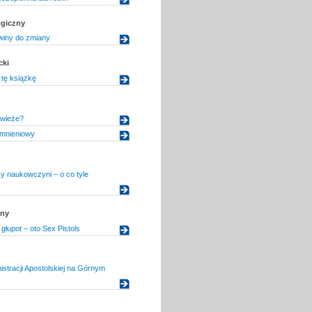
ogiczny
winy do zmiany
cki
tę książkę
 wieże?
omnieniowy
y naukowczyni – o co tyle
zny
głupot – oto Sex Pistols
istracji Apostolskiej na Górnym