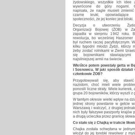
żydowskiego, wszystkie ich idee z
wywrócone do góry nogami. C
napisała, że nagle musieli zmienić
czarne kruki, opowiadające s
społeczności, że jej koniec jest bliski.
Decyzja o utworzeniu Żydow
Organizacji Bojowej (ŻOB) w Za
zapadła w sierpniu 1942 roku. B
rewolucja, bo wcześniej Haszomer 
był ruchem raczej pacyfistycznym. W
kilku tygodni młodzi Żydzi, którzy m
żeby zostać rolnikami w Ziemi Izraela
się bojownikami stawiającymi 
najsilniejszej armii na świecie.
Wkrótce potem powstały getta w Bę
i Sosnowcu. W jaki sposób działali 
członkowie ŻOB?
Przygotowywali się, aby stawi
nazistom, choć mieli wiele probl
ponosili liczne straty. Wiele kurierek, 
grupa 20 bojowników, którzy wyszli z 
W tamtym okresie wielki wpływ na dz
jednej strony powstanie w getcie w
Warszawą i walczyć, z drugiej jednak 
nich były fałszywe paszporty krajów
a drugą ucieczka przez granicę słowa
Co stało się z Chajką w trakcie likwi
Chajka została schwytana w jednym
włożył do jej torebki rewolwer z my