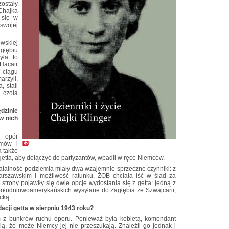
ostały
hajka
 się w
wojej
skiej
głębiu
yła to
Hacair
 ciągu
arzyli,
, stali
czoła
dzinie
w nich
ć opór
emów i
a także
getta, aby dołączyć do partyzantów, wpadli w ręce Niemców.
iałalność podziemia miały dwa wzajemnie sprzeczne czynniki: z
arszawskim i możliwość ratunku. ŻOB chciała iść w ślad za
strony pojawiły się dwie opcje wydostania się z getta: jedną z
 południowoamerykańskich wysyłane do Zagłębia ze Szwajcarii,
cką.
dacji getta w sierpniu 1943 roku?
 z bunkrów ruchu oporu. Ponieważ była kobietą, komendant
ślą, że może Niemcy jej nie przeszukają. Znaleźli go jednak i