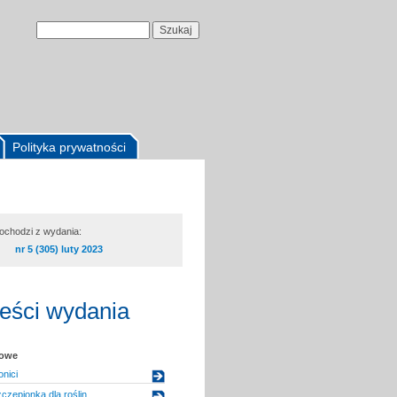
Polityka prywatności
pochodzi z wydania:
nr 5 (305) luty 2023
reści wydania
kowe
nici
czepionka dla roślin