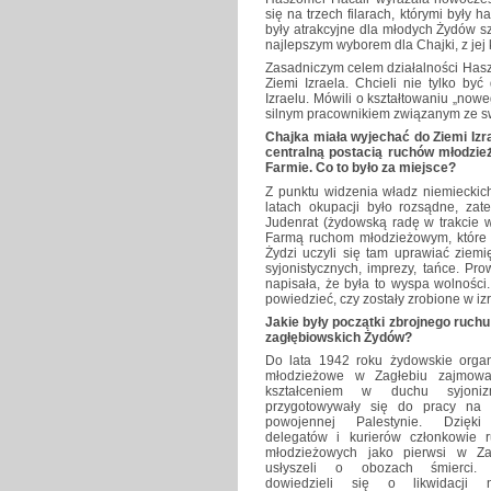
się na trzech filarach, którymi były 
były atrakcyjne dla młodych Żydów s
najlepszym wyborem dla Chajki, z jej
Zasadniczym celem działalności Hasz
Ziemi Izraela. Chcieli nie tylko by
Izraelu. Mówili o kształtowaniu „now
silnym pracownikiem związanym ze sw
Chajka miała wyjechać do Ziemi Izr
centralną postacią ruchów młodzież
Farmie. Co to było za miejsce?
Z punktu widzenia władz niemieckic
latach okupacji było rozsądne, za
Judenrat (żydowską radę w trakcie 
Farmą ruchom młodzieżowym, które z
Żydzi uczyli się tam uprawiać ziemi
syjonistycznych, imprezy, tańce. Pr
napisała, że była to wyspa wolności
powiedzieć, czy zostały zrobione w iz
Jakie były początki zbrojnego ruchu
zagłębiowskich Żydów?
Do lata 1942 roku żydowskie organ
młodzieżowe w Zagłebiu zajmowa
kształceniem w duchu syjoni
przygotowywały się do pracy na 
powojennej Palestynie. Dzięki
delegatów i kurierów członkowie 
młodzieżowych jako pierwsi w Za
usłyszeli o obozach śmierci. 
dowiedzieli się o likwidacji 