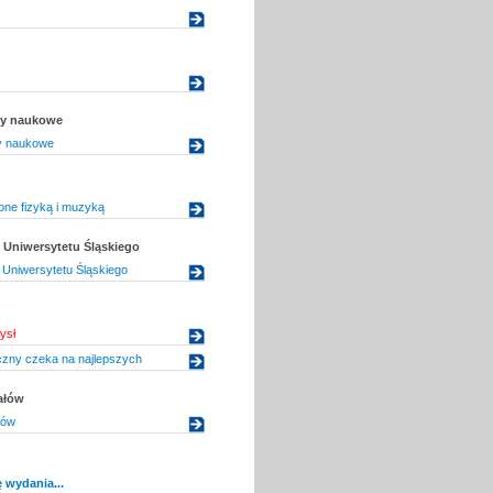
uły naukowe
ły naukowe
one fizyką i muzyką
Uniwersytetu Śląskiego
Uniwersytetu Śląskiego
ysł
czny czeka na najlepszych
ałów
gów
 wydania...