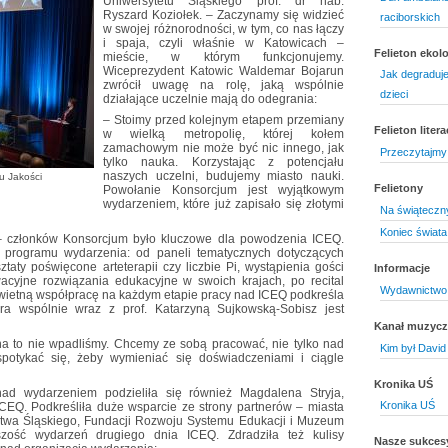
Uniwersytetu Śląskiego prof. dr hab.
Ryszard Koziołek. – Zaczynamy się widzieć
raciborskich
w swojej różnorodności, w tym, co nas łączy
i spaja, czyli właśnie w Katowicach –
Felieton ekol
mieście, w którym funkcjonujemy.
Wiceprezydent Katowic Waldemar Bojarun
Jak degraduj
zwrócił uwagę na rolę, jaką wspólnie
dzieci
działające uczelnie mają do odegrania:
– Stoimy przed kolejnym etapem przemiany
Felieton litera
w wielką metropolię, której kołem
zamachowym nie może być nic innego, jak
Przeczytajmy 
tylko nauka. Korzystając z potencjału
naszych uczelni, budujemy miasto nauki.
u Jakości
Felietony
Powołanie Konsorcjum jest wyjątkowym
wydarzeniem, które już zapisało się złotymi
Na świąteczn
Koniec świata
– członków Konsorcjum było kluczowe dla powodzenia ICEQ.
 programu wydarzenia: od paneli tematycznych dotyczących
ztaty poświęcone arteterapii czy liczbie Pi, wystąpienia gości
Informacje
acyjne rozwiązania edukacyjne w swoich krajach, po recital
Wydawnictwo 
 Świetną współpracę na każdym etapie pracy nad ICEQ podkreśla
óra wspólnie wraz z prof. Katarzyną Sujkowską-Sobisz jest
Kanał muzyc
na to nie wpadliśmy. Chcemy ze sobą pracować, nie tylko nad
Kim był David
spotykać się, żeby wymieniać się doświadczeniami i ciągle
Kronika UŚ
ad wydarzeniem podzieliła się również Magdalena Stryja,
Kronika UŚ
CEQ. Podkreśliła duże wsparcie ze strony partnerów – miasta
twa Śląskiego, Fundacji Rozwoju Systemu Edukacji i Muzeum
szość wydarzeń drugiego dnia ICEQ. Zdradziła też kulisy
Nasze sukces