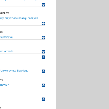
ogiczny
emy przyszłość naszą i naszych
cki
tę książkę
ym jarmarku
Uniwersytetu Śląskiego
zny
 Bowie?
y