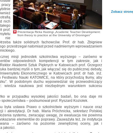
rosław
k pracy
bitnie
Zobacz stronę
wnież
trafią
d nich
tałego
 prof.
Prezentacja Ricka Huizingi „Academic Teacher Development:
sytetu
from theory to practice at the University of Groningen”
że nie
rzeba także solidnych fachowców. Prof. dr hab. Zbigniew
iego przestrzegał natomiast przed nadmiernym wprowadzaniem
emickiego.
cznej misji jednostek szkolnictwa wyższego – zarówno w
dentów odpowiednich kompetencji w tym zakresie, jak i
 Rektor Akademii Sztuk Pięknych w Katowicach prof. Grzegorz
tuka bardziej myśli o tym, jak włączać się do publicznej debaty,
 Uniwersytetu Ekonomicznego w Katowicach prof. dr hab. inż.
 Festiwalu Nauki KATOWICE, na który przychodzą tłumy, aby
zku”. W podobnym duchu wypowiedział się przewodniczący
sz: wiedza naukowa jest niezbędnym warunkiem sukcesu
ylko w przypadku wysokiej jakości badań, bo ona daje mi
ie społeczeństwa – podsumował prof. Ryszard Koziołek.
u była ustawa Prawo o szkolnictwie wyższym i nauce oraz
i i akredytacji. Dr hab. Maria Próchnicka, sekretarz Polskiej
założenia systemu, zwracając uwagę, że ewaluacja nie powinna
 wskazanie elementów do poprawy. Zauważyła też, że instytucja
izowana – zarówno na poziomie zewnętrznej oceny, jak i
 jakości.