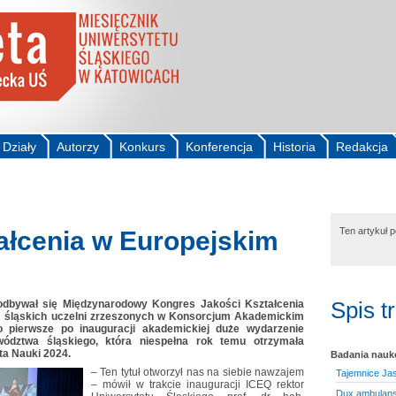
Działy
Autorzy
Konkurs
Konferencja
Historia
Redakcja
Ten artykuł 
tałcenia w Europejskim
Spis t
odbywał się Międzynarodowy Kongres Jakości Kształcenia
m śląskich uczelni zrzeszonych w Konsorcjum Akademickim
o pierwsze po inauguracji akademickiej duże wydarzenie
wództwa śląskiego, która niespełna rok temu otrzymała
ta Nauki 2024.
Badania nau
– Ten tytuł otworzył nas na siebie nawzajem
Tajemnice Jas
– mówił w trakcie inauguracji ICEQ rektor
Dux ambulans, 