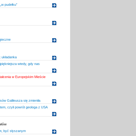
„w pudełku”
ąteczne
ak układanka
jpiękniejsza wtedy, gdy nas
tałcenia w Europejskim Mieście
ów Galileusza się zmieniła
tem, czyli powrót geologa z USA
ałów
m, być słyszanym