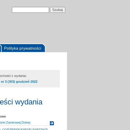
Polityka prywatności
pochodzi z wydania:
nr 3 (303) grudzień 2022
reści wydania
kowe
kini Zamkowej Dolnej
czyli historia książąt i księżnych