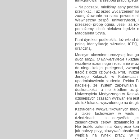
funkcjonowania zespołu pracującego 
– Na początku mieliśmy jasny podzia
przenikać. Tuż przed wydarzeniem ka
zaangażowanie na rzecz powodzenia
Wewnętrzny zespół uniwersytecki, 
przeszedł próbę ognia. Jeżeli za ro
pomożemy, choć niełatwo będzie 
Magdalena Stryja.
Pani dyrektor podkreśliła też wkład d
pełną identyfikację wizualną ICE
graficzną.
Mocnym akcentem uroczystej inaugur
duch utopii. O uniwersytecie i kształ
wrażliwie rozumnego i rozumnie wraż
do niego kolejni prelegenci, zwrac
tracić z oczu człowieka. Prof. Rysz
Jerzego Kukuczki w Katowicach 
upodmiotowienia studenta. Rektor Pol
nadzieję, że system zapewniania
doskonałości, a nie źródłem uciążl
Uniwersytetu Medycznego w Katowic
dzisiejszych czasach wyzwaniem jes
ale też lekarza wyczulonego na drugi
Kształcenie wykwalifikowanych med
a także fachowców w wielu i
dziedzinach – to oczywiście j
zasadniczych celów działalności uc
Nie brakło zatem na Kongresie konc
jak należy przygotowywać absolwen
wejścia na rynek pracy. W im