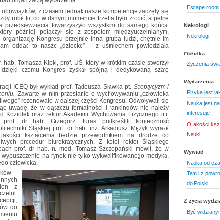
nad organizacją wydarzenia:
Escape room 
ł obowiązków, z czasem jednak nasze kompetencje zaczęły się
żdy robił to, co w danym momencie trzeba było zrobić, a pełne
 przedsięwzięcia towarzyszyło wszystkim do samego końca.
Nekrologi
który później połączył się z zespołem międzyuczelnianym,
Nekrologi
k organizację Kongresu przejmie inna grupa ludzi, chętnie im
nam oddać to nasze „dziecko” – z uśmiechem powiedziała
Okładka
r. hab. Tomasza Kipki, prof. UŚ, który w krótkim czasie stworzył
Życzenia świ
Q, dzięki czemu Kongres zyskał spójną i dedykowaną szatę
Wydarzenia
acji ICEQ był wykład prof. Tadeusza Sławka pt.
Sceptycyzm i
Fizyka jest j
ceniu.
Zawarte w nim przesłanie o wychowywaniu „człowieka
liwego” rezonowało w dalszej części Kongresu. Odwoływali się
Nauka jest na
ając uwagę, że w gąszczu formalności i rankingów nie należy
interesuje
ard Koziołek oraz rektor Akademii Wychowania Fizycznego im.
prof. dr hab. Grzegorz Juras podkreślili konieczność
O jakości ksz
itechniki Śląskiej prof. dr hab. inż. Arkadiusz Mężyk wyraził
Nauki
 jakości kształcenia będzie przewodnikiem na drodze do
iwych procedur biurokratycznych. Z kolei rektor Śląskiego
ach prof. dr hab. n. med. Tomasz Szczepański mówił, że w
Wywiad
t wypuszczenie na rynek nie tylko wykwalifikowanego medyka,
ego człowieka.
Nauka od czas
yków –
Tam i z powro
nnych
do Polski
eden z
zelni.
epcji,
Z życia wydzi
tów do
Być widziany
ieniu