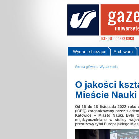
Wydanie bieżące
Archiwum
Strona główna
›
Wydarzenia
O jakości ksz
Mieście Nauki
Od 16 do 18 listopada 2022 roku 
(ICEQ) zorganizowany przez siede
Katowice – Miasto Nauki. Było t
międzyuczelniane w stolicy woje
prestiżowy tytuł Europejskiego Mias