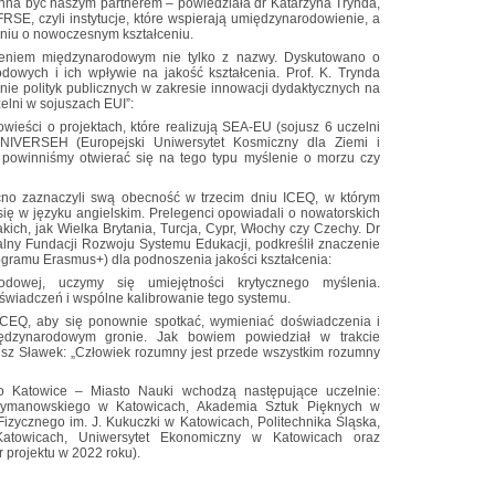
nna być naszym partnerem – powiedziała dr Katarzyna Trynda,
RSE, czyli instytucje, które wspierają umiędzynarodowienie, a
iu o nowoczesnym kształceniu.
eniem międzynarodowym nie tylko z nazwy. Dyskutowano o
dowych i ich wpływie na jakość kształcenia. Prof. K. Trynda
ie polityk publicznych w zakresie innowacji dydaktycznych na
elni w sojuszach EUI”:
wieści o projektach, które realizują SEA-EU (sojusz 6 uczelni
UNIVERSEH (Europejski Uniwersytet Kosmiczny dla Ziemi i
y powinniśmy otwierać się na tego typu myślenie o morzu czy
cno zaznaczyli swą obecność w trzecim dniu ICEQ, w którym
się w języku angielskim. Prelegenci opowiadali o nowatorskich
ich, jak Wielka Brytania, Turcja, Cypr, Włochy czy Czechy. Dr
alny Fundacji Rozwoju Systemu Edukacji, podkreślił znaczenie
ramu Erasmus+) dla podnoszenia jakości kształcenia:
dowej, uczymy się umiejętności krytycznego myślenia.
wiadczeń i wspólne kalibrowanie tego systemu.
CEQ, aby się ponownie spotkać, wymieniać doświadczenia i
dzynarodowym gronie. Jak bowiem powiedział w trakcie
usz Sławek: „Człowiek rozumny jest przede wszystkim rozumny
 Katowice – Miasto Nauki wchodzą następujące uczelnie:
ymanowskiego w Katowicach, Akademia Sztuk Pięknych w
zycznego im. J. Kukuczki w Katowicach, Politechnika Śląska,
atowicach, Uniwersytet Ekonomiczny w Katowicach oraz
r projektu w 2022 roku).