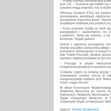
– Polska Komisja Akredytacyjna powi
prof. UŚ. – Podobnie jak NAWA czy F
zarazem mogą wspomóc nas w myślen
Pierwszy Kongres ICEQ był wydarz
pozyskiwaniu akredytacji międzynaro
szczególnie wspomina panel „Tworzen
przykładzie doświadczeń polskich ucz
– Duże wrażenie zrobiły na mnie opo
europejskich i nadmorskich) czy 
Ludzkości). Świat się zmienia, a m
kosmosie. Sięgać gwiazd.
Goście z zagranicy szczególnie mo
niemal wszystkie wydarzenia odbyły 
pomysłach edukacyjnych w krajach tak
hab. Paweł Poszytek, dyrektor gener
wymiany międzynarodowej (w tym prog
– Pracując w grupie międzynaro
Umiędzynarodowienie to wymiana doś
Czekamy zatem na kolejną edycję I
dowiadywać nowych rzeczy w mię
inauguracyjnego wykładu prof. Tade
w tym, czego nie wie”.
W skład Konsorcjum Akademickiego
Akademia Muzyczna im. Karola Sz
Katowicach, Akademia Wychowania Fi
Śląski Uniwersytet Medyczny w K
Uniwersytet Śląski w Katowicach (lide
Autorzy:
Tomasz Grząślewicz