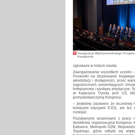
Inauguracja Międzynarodowego Kongres
Kształcenia
zgłoskami w historii miasta.
Zaangażowanie wszystkich uczelni 
Pozwoliło na zbudowanie bogatego
akredytacji i dostępności, przez wars
zagranicznych prezentujących innow
fortepianowy i wystawy artystyczne.
dr Katarzyna Trynda, prof. UŚ, kt
pomysłodawczynią Kongresu:
– Jesteśmy zdziwieni, że wcześniej 
kolejnymi edycjami ICEQ, ale też 
rozwijać.
Pozytywnymi wrażeniami z pracy n
dyrektorka organizacyjna Kongresu I
Katowice, Metropolii GZM, Wojewódz
Śląskiego, gdzie odbyła się więk