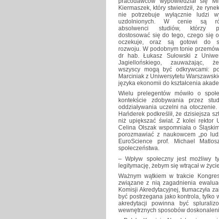
pracodawców wypowiedział się Mi
Kiermaszek, który stwierdził, że ryne
nie potrzebuje wyłącznie ludzi wy
uzdolnionych. W cenie są ró
absolwenci studiów, którzy po
dostosować się do tego, czego się o
oczekuje, oraz są gotowi do s
rozwoju. W podobnym tonie przemówił
dr hab. Łukasz Sułowski z Uniwer
Jagiellońskiego, zauważając, 
wszyscy mogą być odkrywcami: pot
Marciniak z Uniwersytetu Warszawsk
języka ekonomii do kształcenia akad
Wielu prelegentów mówiło o społe
kontekście zdobywania przez stu
oddziaływania uczelni na otoczenie.
Hańderek podkreślił, że dzisiejsza sz
niż upiększać świat. Z kolei rektor
Celina Olszak wspomniała o Śląskim
porozmawiać z naukowcem „po lud
EuroScience prof. Michael Matlo
społeczeństwa.
– Wpływ społeczny jest możliwy t
legitymację, żebym się wtrącał w życ
Ważnym wątkiem w trakcie Kongres
związane z nią zagadnienia ewaluacj
Komisji Akredytacyjnej, tłumaczyła 
być postrzegana jako kontrola, tylko
akredytacji powinna być splural
wewnętrznych sposobów doskonalenia