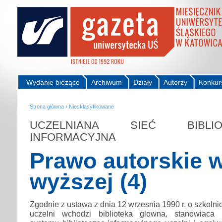
Wydanie bieżące
Archiwum
Działy
Autorzy
Konkur
Strona główna
›
Niesklasyfikowane
UCZELNIANA SIEĆ BIBLI
INFORMACYJNA
Prawo autorskie w
wyższej (4)
Zgodnie z ustawa z dnia 12 wrzesnia 1990 r. o szkoln
uczelni wchodzi biblioteka glowna, stanowiaca 