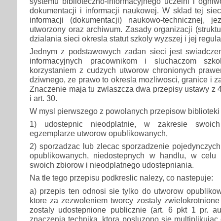
systemu biblioteczno-informacyjnego uczelni i ogniw
dokumentacji i informacji naukowej. W sklad tej sie
informacji (dokumentacji) naukowo-technicznej, je
utworzony oraz archiwum. Zasady organizacji (struktu
dzialania sieci okresla statut szkoly wyzszej i jej regu
Jednym z podstawowych zadan sieci jest swiadczeni
informacyjnych pracownikom i sluchaczom szk
korzystaniem z cudzych utworow chronionych prawe
dziwnego, ze prawo to okresla mozliwosci, granice i z
Znaczenie maja tu zwlaszcza dwa przepisy ustawy z 4 l
i art. 30.
W mysl pierwszego z powolanych przepisow biblioteki
1) udostepnic nieodplatnie, w zakresie swoich
egzemplarze utworow opublikowanych,
2) sporzadzac lub zlecac sporzadzenie pojedynczyc
opublikowanych, niedostepnych w handlu, w celu 
swoich zbiorow i nieodplatnego udostepniania.
Na tle tego przepisu podkreslic nalezy, co nastepuje:
a) przepis ten odnosi sie tylko do utworow opublikow
ktore za zezwoleniem tworcy zostaly zwielokrotnione
zostaly udostepnione publicznie (art. 6 pkt 1 pr. a
znaczenia technika, ktora posluzono sie multiplikujac d