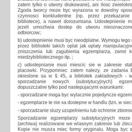
zatem tylko o utwory drukowane), ani ilosc zwielokr
Zgoda tworcy moze byc wyrazona w dowolny sposo
czynnosci konkludentne (np. przez przekazanie
bibliotece), a nawet dorozumiana. Udostepnienie ma
jezeli umozliwia dostep do utworu nieoznaczo
odbiorcow;
b) udostepnienie musi byc nieodplatne. Wymogu tego 
przez biblioteki takich oplat jak oplaty manipulacy
zniszczenia lub zagubienia egzemplarza, zwrot 
miedzybibliotecznego itp. ;
c) udostepnianie musi miescic sie w zakresie st
placowki. Przypomniec zatem nalezy, ze zadania 
okreslone sa w § 45, a bibliotek zakladowych - 
sporzadzanie nowych (substytucyjnych) egzem
dopuszczalne tylko pod nastepujacymi warunkami:
- sporzadzane moga byc wylacznie pojedyncze egzem
- egzemplarze te nie sa dostepne w handlu (tzn. w sieci
- sporzadzanie sluzy uzupelnieniu lub ochronie zbioro
Sporzadzanie egzemplarzy substytucyjnych moze 
(archiwa) realizowane we wlasnym zakresie lub zlec
Kopie nie musza miec formy oryginalu. Moga byc 