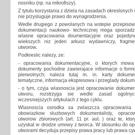
nosniku (np. na mikrofiszy).
Z tytulu korzystania z dziela na zasadach okreslonych w 
nie przysluguje prawo do wynagrodzenia.
Wedle drugiego z powolanych na wstepie przepisow o
dokumentacji naukowo- technicznej moga sporzadz
wlasne opracowania doumentacyjne oraz pojedyn
wiekszych niz jeden arkusz wydawniczy, fragme
utworow.
Podkreslic nalezy, ze:
- opracowania dokumentacyjne, o ktorych mowa
dokumenty pochodne zawierajace informacje o formi
pierwotnych; naleza tutaj m. in. karty dokumen
tematyczne, informacja ekspresowa i przeglady dokum
- o tym, czyja wlasnoscia jest opracowanie dokume
utworu, rozstrzyga sie wedle zasad ogoln
wczesniejszych artykulach z tego cyklu.
Wlasnoscia osrodka sa zwlaszcza opracowania
obowiazkow sluzbowych dokumentalisty, oprac
utworow zbiorowych (art. 11 pr. aut. ) oraz te, kt
uzyskal w drodze umowy z tworca. W stosunku do o
utworami decyduja przepisy prawa pracy lub prawa cy