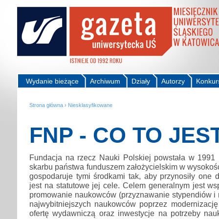
Wydanie bieżące
Archiwum
Działy
Autorzy
Konkur
Strona główna
›
Niesklasyfikowane
FNP - CO TO JES
Fundacja na rzecz Nauki Polskiej powstała w 1991
skarbu państwa funduszem założycielskim w wysokośc
gospodaruje tymi środkami tak, aby przynosiły one 
jest na statutowe jej cele. Celem generalnym jest ws
promowanie naukowców (przyznawanie stypendiów i
najwybitniejszych naukowców poprzez modernizację 
ofertę wydawniczą oraz inwestycje na potrzeby nauk