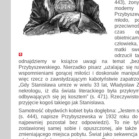
443), żony
moder
Przybysze
młodo, p
przeciwnoś
czas op
obietnica
człowieka,
matki swe
odrzucił t
odnajdziemy w książce uwagi na temat „bezd
Przybyszewskiego. Nierzadko pisarz „użalając się
wspomnieniami gorącej miłości i doskonale manipulu
więc rzecz o zawstydzającym kabotyństwie zapatrzon
„Gdy Stanisława umrze w wielu 33 lat, Władysław 
nekrologu, iż dla świata literackiego była przyk
odbywających się jej kosztem” (s. 471). Rzeczywist
przyjęcie kogoś takiego jak Stanisława.
Samotność obydwóch kobiet była dogłębna: „Jestem
(s. 444), napisze Przybyszewska w 1932 roku do
najpewniej pozostał bez odpowiedzi). To nie t
zostawionej samej sobie i opuszczonej, ale takż
zmieniającego miejsca pobytu. Świat jako sekwencja