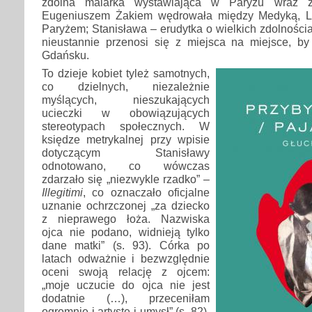
zdolna malarka wystawiająca w Paryżu wraz 
Eugeniuszem Żakiem wędrowała między Medyką, 
Paryżem; Stanisława – erudytka o wielkich zdolnościac
nieustannie przenosi się z miejsca na miejsce, by
Gdańsku.
To dzieje kobiet tyleż samotnych,
co dzielnych, niezależnie
myślących, nieszukających
ucieczki w obowiązujących
stereotypach społecznych. W
księdze metrykalnej przy wpisie
dotyczącym Stanisławy
odnotowano, co wówczas
zdarzało się „niezwykle rzadko” –
Illegitimi
, co oznaczało oficjalne
uznanie ochrzczonej „za dziecko
z nieprawego łoża. Nazwiska
ojca nie podano, widnieją tylko
dane matki” (s. 93). Córka po
latach odważnie i bezwzględnie
oceni swoją relację z ojcem:
„moje uczucie do ojca nie jest
dodatnie (…), przeceniłam
ogromnie i artystę i umysł” (s. 82).