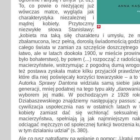
To, co powie o nieżyjącej już
wówczas matce, wygląda jak
charakterystyka niezależnej i
mądrej kobiety. Przytoczmy
niezwykłe słowa Stanisławy:
„kobieta ma taką siłę charakteru i umysłu, że n
zbałamucona, lecz pełną, dorosłą świadomością godzi
całego świata w zamian za szczęście doszczętnego d
łatwo, ale w latach dookoła 1900, w mieście prowi
było bohaterstwo), by potem (…) rozpocząć z radością
macierzyństwie, wstrzymując z pogodną dumą wrogo
też postawa zyskała matce kilku przyjaciół prawdziwy
które dla niej poświęcały korzyści towarzyskie – a to w
Autorka
Sprawy Dantona
widziała samą siebie jako
generacji, mniej podatnej na tego typu akty „darowania 
wyborem jej matki. W pochodzącym z 1928 rok
Dziabaszewskiego znajdziemy następujący passus: „N
cywilizacja uspołecznia nas w ostatnich latach w 
kobiety zamiast dać się wchłonąć seksualnej 
macierzyństwa, spełniają ją jak najmniejszym na
odciągać mężczyzn od społecznej funkcji tworzenia ku
w tym działaniu udział” (s. 380).
Ale co rusz natrafiamy na wołanie o pomoc: „Uratuj mn