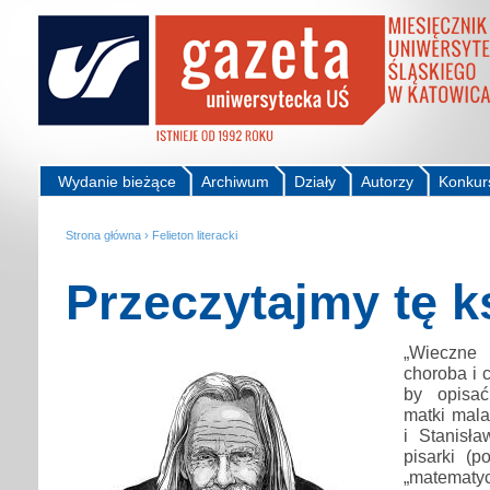
Wydanie bieżące
Archiwum
Działy
Autorzy
Konkur
Strona główna
›
Felieton literacki
Przeczytajmy tę k
„Wieczne 
choroba i 
by opisać
matki mala
i Stanisł
pisarki (p
„matematy