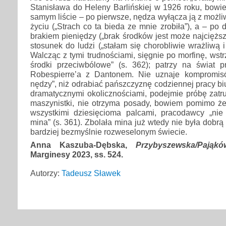
Stanisława do Heleny Barlińskiej w 1926 roku, bowi
samym liście – po pierwsze, nędza wyłącza ją z możli
życiu („Strach co ta bieda ze mnie zrobiła”), a – po
brakiem pieniędzy („brak środków jest może najcięższ
stosunek do ludzi („stałam się chorobliwie wrażliwą i 
Walcząc z tymi trudnościami, sięgnie po morfinę, wst
środki przeciwbólowe” (s. 362); patrzy na świat pr
Robespierre’a z Dantonem. Nie uznaje kompromisó
nędzy”, niż odrabiać pańszczyznę codziennej pracy b
dramatycznymi okolicznościami, podejmie próbę zatr
maszynistki, nie otrzyma posady, bowiem pomimo że 
wszystkimi dziesięcioma palcami, pracodawcy „nie
mina” (s. 361). Zbolała mina już wtedy nie była dobr
bardziej bezmyślnie rozweselonym świecie.
Anna Kaszuba-Dębska,
Przybyszewska/Pająkó
Marginesy 2023, ss. 524.
Autorzy:
Tadeusz Sławek