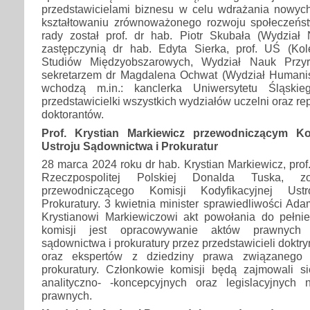
przedstawicielami biznesu w celu wdrażania nowyc
kształtowaniu zrównoważonego rozwoju społeczeńs
rady został prof. dr hab. Piotr Skubała (Wydział 
zastępczynią dr hab. Edyta Sierka, prof. UŚ (Ko
Studiów Międzyobszarowych, Wydział Nauk Przyro
sekretarzem dr Magdalena Ochwat (Wydział Humanis
wchodzą m.in.: kanclerka Uniwersytetu Śląskieg
przedstawicielki wszystkich wydziałów uczelni oraz re
doktorantów.
Prof. Krystian Markiewicz przewodniczącym Kom
Ustroju Sądownictwa i Prokuratur
28 marca 2024 roku dr hab. Krystian Markiewicz, prof
Rzeczpospolitej Polskiej Donalda Tuska, 
przewodniczącego Komisji Kodyfikacyjnej Ust
Prokuratury. 3 kwietnia minister sprawiedliwości Ada
Krystianowi Markiewiczowi akt powołania do pełnien
komisji jest opracowywanie aktów prawnych d
sądownictwa i prokuratury przez przedstawicieli doktryn
oraz ekspertów z dziedziny prawa związanego
prokuratury. Członkowie komisji będą zajmowali 
analityczno- -koncepcyjnych oraz legislacyjnych
prawnych.