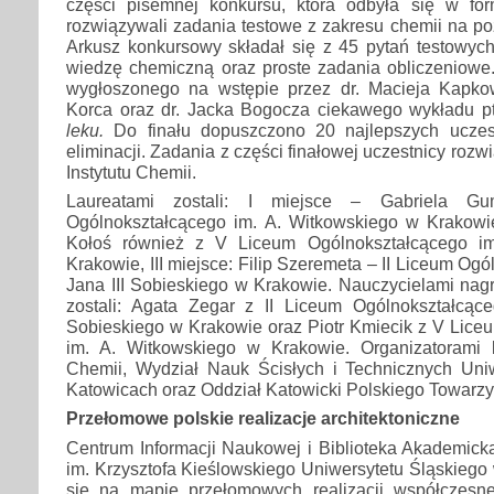
części pisemnej konkursu, która odbyła się w for
rozwiązywali zadania testowe z zakresu chemii na poz
Arkusz konkursowy składał się z 45 pytań testowyc
wiedzę chemiczną oraz proste zadania obliczeniowe.
wygłoszonego na wstępie przez dr. Macieja Kapko
Korca oraz dr. Jacka Bogocza ciekawego wykładu p
leku.
Do finału dopuszczono 20 najlepszych uczest
eliminacji. Zadania z części finałowej uczestnicy rozw
Instytutu Chemii.
Laureatami zostali: I miejsce – Gabriela 
Ogólnokształcącego im. A. Witkowskiego w Krakowie
Kołoś również z V Liceum Ogólnokształcącego i
Krakowie, III miejsce: Filip Szeremeta – II Liceum Ogó
Jana III Sobieskiego w Krakowie. Nauczycielami nag
zostali: Agata Zegar z II Liceum Ogólnokształcące
Sobieskiego w Krakowie oraz Piotr Kmiecik z V Lice
im. A. Witkowskiego w Krakowie. Organizatorami ko
Chemii, Wydział Nauk Ścisłych i Technicznych Uni
Katowicach oraz Oddział Katowicki Polskiego Towar
Przełomowe polskie realizacje architektoniczne
Centrum Informacji Naukowej i Biblioteka Akademick
im. Krzysztofa Kieślowskiego Uniwersytetu Śląskiego
się na mapie przełomowych realizacji współczesnej 