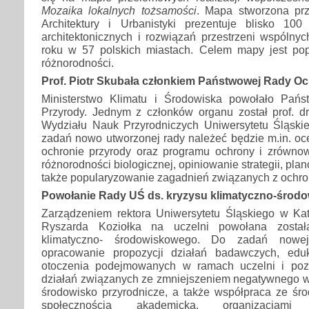
Mozaika lokalnych tożsamości
. Mapa stworzona prz
Architektury i Urbanistyki prezentuje blisko 10
architektonicznych i rozwiązań przestrzeni wspólny
roku w 57 polskich miastach. Celem mapy jest pop
różnorodności.
Prof. Piotr Skubała członkiem Państwowej Rady O
Ministerstwo Klimatu i Środowiska powołało Pa
Przyrody. Jednym z członków organu został prof. dr
Wydziału Nauk Przyrodniczych Uniwersytetu Śląsk
zadań nowo utworzonej rady należeć będzie m.in. oce
ochronie przyrody oraz programu ochrony i zrówn
różnorodności biologicznej, opiniowanie strategii, pla
także popularyzowanie zagadnień związanych z ochro
Powołanie Rady UŚ ds. kryzysu klimatyczno-środ
Zarządzeniem rektora Uniwersytetu Śląskiego w Kato
Ryszarda Koziołka na uczelni powołana zosta
klimatyczno- środowiskowego. Do zadań nowej
opracowanie propozycji działań badawczych, edu
otoczenia podejmowanych w ramach uczelni i poz
działań związanych ze zmniejszeniem negatywnego w
środowisko przyrodnicze, a także współpraca ze ś
społecznością akademicką, organizacjam