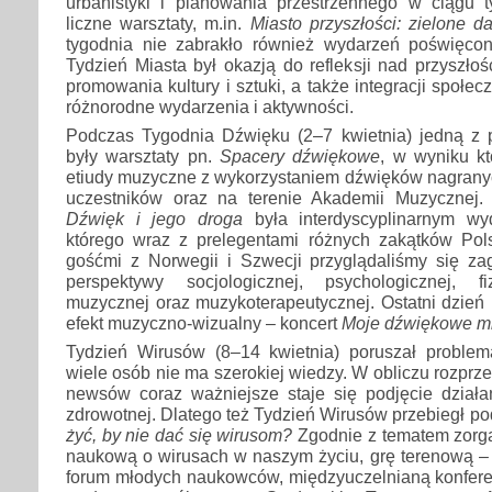
urbanistyki i planowania przestrzennego w ciągu 
liczne warsztaty, m.in.
Miasto przyszłości: zielone da
tygodnia nie zabrakło również wydarzeń poświęcony
Tydzień Miasta był okazją do refleksji nad przyszłoś
promowania kultury i sztuki, a także integracji społec
różnorodne wydarzenia i aktywności.
Podczas Tygodnia Dźwięku (2–7 kwietnia) jedną z 
były warsztaty pn.
Spacery dźwiękowe
, w wyniku kt
etiudy muzyczne z wykorzystaniem dźwięków nagrany
uczestników oraz na terenie Akademii Muzycznej.
Dźwięk i jego droga
była interdyscyplinarnym w
którego wraz z prelegentami różnych zakątków Pol
gośćmi z Norwegii i Szwecji przyglądaliśmy się z
perspektywy socjologicznej, psychologicznej, fi
muzycznej oraz muzykoterapeutycznej. Ostatni dzień 
efekt muzyczno-wizualny – koncert
Moje dźwiękowe mi
Tydzień Wirusów (8–14 kwietnia) poruszał problema
wiele osób nie ma szerokiej wiedzy. W obliczu rozprze
newsów coraz ważniejsze staje się podjęcie działa
zdrowotnej. Dlatego też Tydzień Wirusów przebiegł p
żyć, by nie dać się wirusom?
Zgodnie z tematem zorg
naukową o wirusach w naszym życiu, grę terenową – 
forum młodych naukowców, międzyuczelnianą konfer