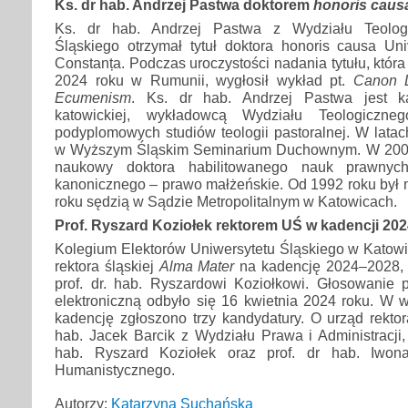
Ks. dr hab. Andrzej Pastwa doktorem
honoris caus
Ks. dr hab. Andrzej Pastwa z Wydziału Teologi
Śląskiego otrzymał tytuł doktora honoris causa Uni
Constanța. Podczas uroczystości nadania tytułu, która
2024 roku w Rumunii, wygłosił wykład pt.
Canon L
Ecumenism
. Ks. dr hab. Andrzej Pastwa jest ka
katowickiej, wykładowcą Wydziału Teologiczne
podyplomowych studiów teologii pastoralnej. W lata
w Wyższym Śląskim Seminarium Duchownym. W 2008 
naukowy doktora habilitowanego nauk prawnyc
kanonicznego – prawo małżeńskie. Od 1992 roku był 
roku sędzią w Sądzie Metropolitalnym w Katowicach.
Prof. Ryszard Koziołek rektorem UŚ w kadencji 20
Kolegium Elektorów Uniwersytetu Śląskiego w Katow
rektora śląskiej
Alma Mater
na kadencję 2024–2028, p
prof. dr. hab. Ryszardowi Koziołkowi. Głosowanie
elektroniczną odbyło się 16 kwietnia 2024 roku. W 
kadencję zgłoszono trzy kandydatury. O urząd rektora
hab. Jacek Barcik z Wydziału Prawa i Administracji, 
hab. Ryszard Koziołek oraz prof. dr hab. Iwo
Humanistycznego.
Autorzy:
Katarzyna Suchańska