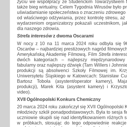
życiu
we współpracy ze Studenckim Towarzystwem 
także bieg wirtualny. Celem Tygodnia Wirusów było pr
uświadamianie społeczeństwa o znaczeniu zdrowego s
od właściwego odżywiania, przez kontrolę stresu, aż 
wydarzeniom organizatorzy pokazali uczestnikom, jak
dla naszego zdrowia.
Strefa interesów
z dwoma Oscarami
W nocy z 10 na 11 marca 2024 roku odbyła się 96
Oscarów – najbardziej prestiżowych nagród filmowyc
Amerykańską Akademię Filmową. Film
Strefa intere
dwóch kategoriach – najlepszy międzynarodowy 
fabularny oraz najlepszy dźwięk (Tarn Willers i Johnn
produkcji są absolwenci Szkoły Filmowej im. Krz
Uniwersytetu Śląskiego w Katowicach: Stanisław Cus
Bartosz Toboła (asystent/operator kamery), Maj
produkcji), Marek Kita (asystent kamery) i Krzyszt
video).
XVII Ogólnopolski Konkurs Chemiczny
20 marca 2024 roku zakończył się XVII Ogólnopolski
młodzieży szkół ponadpodstawowych. Była to sesja fi
uczniowie skupili się nad identyfikowaniem różnych 
w próbkach, stosując do tego odpowiednie reakcje