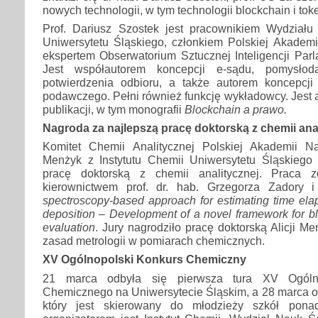
nowych technologii, w tym technologii blockchain i tok
Prof. Dariusz Szostek jest pracownikiem Wydziału 
Uniwersytetu Śląskiego, członkiem Polskiej Akadem
ekspertem Obserwatorium Sztucznej Inteligencji Par
Jest współautorem koncepcji e-sądu, pomysłoda
potwierdzenia odbioru, a także autorem koncepcji 
podawczego. Pełni również funkcję wykładowcy. Jest a
publikacji, w tym monografii
Blockchain a prawo.
Nagroda za najlepszą pracę doktorską z chemii ana
Komitet Chemii Analitycznej Polskiej Akademii Na
Menżyk z Instytutu Chemii Uniwersytetu Śląskiego
pracę doktorską z chemii analitycznej. Praca 
kierownictwem prof. dr. hab. Grzegorza Zadory i
spectroscopy-based approach for estimating time ela
deposition – Development of a novel framework for b
evaluation
. Jury nagrodziło pracę doktorską Alicji 
zasad metrologii w pomiarach chemicznych.
XV Ogólnopolski Konkurs Chemiczny
21 marca odbyła się pierwsza tura XV Ogólno
Chemicznego na Uniwersytecie Śląskim, a 28 marca odb
który jest skierowany do młodzieży szkół pona