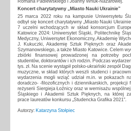
Romana Padlewskiego i Joanny Wnuk-Nazarowej.
Koncert charytatywny „Miasto Nauki Ukrainie”
25 marca 2022 roku na kampusie Uniwersytetu Śl
odbył się koncert charytatywny „Miasto Nauki Ukraini
7 uczelni wchodzących w skład konsorcjum Europe
Katowice 2024: Uniwersytet Śląski, Politechnikę Śląs
Medyczny, Uniwersytet Ekonomiczny, Akademię Wych
J. Kukuczki, Akademię Sztuk Pięknych oraz Akad
Szymanowskiego, a także Miasto Katowice. Celem wyd
zbiórki finansowej prowadzonej na potrzeby po
studentów, doktorantów i ich rodzin. Podczas wydarze
tys. zł. Na scenie wystąpił polsko-ukraiński zespół Da
muzyczne, w skład których weszli studenci i pracowni
wydarzenia mogli wziąć udział m.in. w pokazach n
doradczo- -filozoficznych i dziennikarskich, projekcj
reżyserii Siergieja Łoźnicy oraz w wernisażu wspólne
Śląskiego i Akademii Sztuk Pięknych, na której z
prace laureatów konkursu „Studencka Grafika 2021”.
Autorzy:
Katarzyna Stołpiec