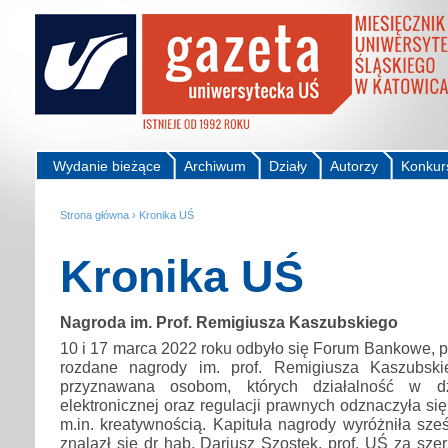
Wydanie bieżące
Archiwum
Działy
Autorzy
Konkur
Strona główna
›
Kronika UŚ
Kronika UŚ
Nagroda im. Prof. Remigiusza Kaszubskiego
10 i 17 marca 2022 roku odbyło się Forum Bankowe, p
rozdane nagrody im. prof. Remigiusza Kaszubski
przyznawana osobom, których działalność w dz
elektronicznej oraz regulacji prawnych odznaczyła si
m.in. kreatywnością. Kapituła nagrody wyróżniła sze
znalazł się dr hab. Dariusz Szostek, prof. UŚ za sze