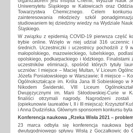
organizatorem jest Instytut Chemii, Wydział Nauk Ś
Uniwersytetu Śląskiego w Katowicach oraz Oddzia
Towarzystwa Chemicznego. Celem konkursu
zainteresowania młodzieży szkół ponadgimnaz
studiowaniem tej dziedziny wiedzy na Wydziale Nauk
Śląskiego.
W związku z epidemią COVID-19 pierwsza część ko
trybie online. Wzięło w niej udział 316 uczennic
średnich. Uczestniczki i uczestnicy pochodzili z 9 
małopolskiego, mazowieckiego, lubelskiego, podlask
opolskiego, podkarpackiego i łódzkiego. Finalistami 
uczestników eliminacji, spośród których tytuły lau
uczniów: I miejsce – Maciej Multan, V Liceum Ogólno
Józefa Poniatowskiego w Warszawie; II miejsce – Ko
Ogólnokształcące im. Króla Jana III Sobieskiego w K
Nikodem Świderski, VIII Liceum Ogólnokszta
Dwujęzycznymi im. Marii Skłodowskiej-Curie w Ka
finaliści otrzymali nagrody. Nagrodzeni zostali
(opiekunowie laureatów I, II i III miejsca): Krzysztof 
i Anna Dudzińska. Głównym sponsorem konkursu był
Konferencja naukowa „Rzeka Wisła 2021 – problem
23 marca odbyła się konferencja naukowa bę
dwutygodniowego spływu Wisłą z Goczałkowic do 