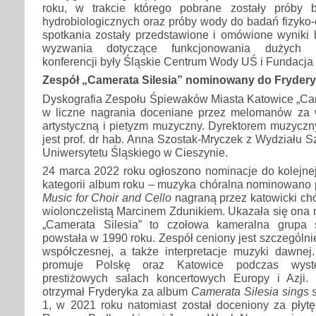
roku, w trakcie którego pobrane zostały próby 
hydrobiologicznych oraz próby wody do badań fizyko
spotkania zostały przedstawione i omówione wyniki 
wyzwania dotyczące funkcjonowania dużych rz
konferencji były Śląskie Centrum Wody UŚ i Fundacja
Zespół „Camerata Silesia” nominowany do Fryder
Dyskografia Zespołu Śpiewaków Miasta Katowice „Came
w liczne nagrania doceniane przez melomanów za 
artystyczną i pietyzm muzyczny. Dyrektorem muzyczn
jest prof. dr hab. Anna Szostak-Mryczek z Wydziału S
Uniwersytetu Śląskiego w Cieszynie.
24 marca 2022 roku ogłoszono nominacje do kolejnej
kategorii album roku – muzyka chóralna nominowano 
Music for Choir and Cello
nagraną przez katowicki ch
wiolonczelistą Marcinem Zdunikiem. Ukazała się ona 
„Camerata Silesia” to czołowa kameralna grupa
powstała w 1990 roku. Zespół ceniony jest szczególn
współczesnej, a także interpretacje muzyki dawne
promuje Polskę oraz Katowice podczas wyst
prestiżowych salach koncertowych Europy i Azji
otrzymał Fryderyka za album
Camerata Silesia sings s
1, w 2021 roku natomiast został doceniony za płyt