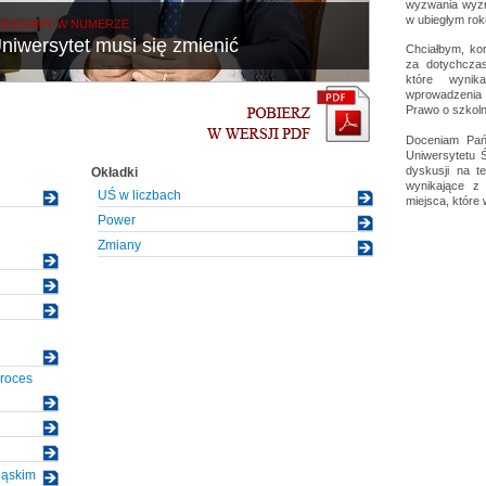
wyzwania wyzna
w ubiegłym ro
OLECAMY W NUMERZE
niwersytet musi się zmienić
Chciałbym, ko
za dotychcza
które wynik
wprowadzeni
Prawo o szkoln
Doceniam Pań
Uniwersytetu Ś
dyskusji na t
Okładki
wynikające z 
UŚ w liczbach
miejsca, któr
Power
Zmiany
roces
ląskim