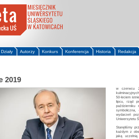
Działy
Autorzy
Konkurs
Konferencja
Historia
Redakcja
e 2019
w czerwcu 2
kulminacyjnyc
50-leciem istni
lipcu, rząd 
październiku
symboliczna,
wydarzeń pozw
Uniwersytetu Ś
Stanęliśmy pr
każdym z obsz
jaką uczelnią