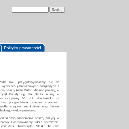
Polityka prywatności
018 roku przygotowywaliśmy się do
h wydarzeń jubileuszowych związanych z
enia naszej Alma Mater. Miesiąc później, w
przyjął Konstytucję dla Nauki, a my w
 rozpoczęliśmy 51. rok akademicki. Ta
 choć przypadkowa przecież zbieżność
oliła spojrzeć na kolejny etap historii
ląskiego wielowymiarowo.
zed szansą umocnienia naszej pozycji w
arów. Postanowiliśmy także sprawdzić,
 jest dziś Uniwersytet Śląski. Te dwa