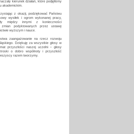
czały kierunek działań, które podjęliśmy
ku akademickim.
rzystając z okazji, podziękować Państwu
sowy wysiłek i ogrom wykonanej pracy,
ały między innymi z konieczności
a zmian podyktowanych przez ustawę
ictwie wyższym i nauce.
stwa zaangażowanie na rzecz rozwoju
ląskiego. Dziękuję za wszystkie głosy w
emat przyszłości naszej uczelni – głosy
troski o dobro wspólnoty i przyszłość
e wszyscy razem tworzymy.