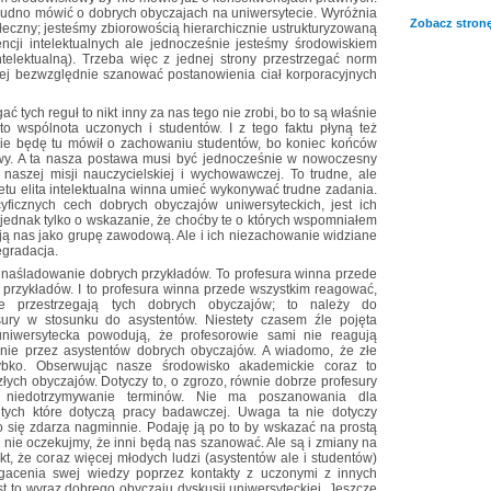
 trudno mówić o dobrych obyczajach na uniwersytecie. Wyróżnia
Zobacz stronę
łeczny; jesteśmy zbiorowością hierarchicznie ustrukturyzowaną
cji intelektualnych ale jednocześnie jesteśmy środowiskiem
telektualną). Trzeba więc z jednej strony przestrzegać norm
giej bezwzględnie szanować postanowienia ciał korporacyjnych
ć tych reguł to nikt inny za nas tego nie zrobi, bo to są właśnie
to wspólnota uczonych i studentów. I z tego faktu płyną też
ie będę tu mówił o zachowaniu studentów, bo koniec końców
wy. A ta nasza postawa musi być jednocześnie w nowoczesny
naszej misji nauczycielskiej i wychowawczej. To trudne, ale
etu elita intelektualna winna umieć wykonywać trudne zadania.
ficznych cech dobrych obyczajów uniwersyteckich, jest ich
u jednak tylko o wskazanie, że choćby te o których wspomniałem
ają nas jako grupę zawodową. Ale i ich niezachowanie widziane
egradacja.
 naśladowanie dobrych przykładów. To profesura winna przede
przykładów. I to profesura winna przede wszystkim reagować,
ie przestrzegają tych dobrych obyczajów; to należy do
ry w stosunku do asystentów. Niestety czasem źle pojęta
uniwersytecka powodują, że profesorowie sami nie reagują
nie przez asystentów dobrych obyczajów. A wiadomo, że złe
ybko. Obserwując nasze środowisko akademickie coraz to
łych obyczajów. Dotyczy to, o zgrozo, równie dobrze profesury
t niedotrzymywanie terminów. Nie ma poszanowania dla
tych które dotyczą pracy badawczej. Uwaga ta nie dotyczy
 się zdarza nagminnie. Podaję ją po to by wskazać na prostą
y nie oczekujmy, że inni będą nas szanować. Ale są i zmiany na
t, że coraz więcej młodych ludzi (asystentów ale i studentów)
gacenia swej wiedzy poprzez kontakty z uczonymi z innych
st to wyraz dobrego obyczaju dyskusji uniwersyteckiej. Jeszcze