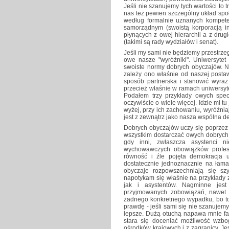
Jeśli nie szanujemy tych wartości to
nas też pewien szczególny układ spo
według formalnie uznanych kompeten
samorządnym (swoistą korporacją in
płynących z owej hierarchii a z dru
(takimi są rady wydziałów i senat).
Jeśli my sami nie będziemy przestrzega
owe nasze "wyróżniki". Uniwersytet 
swoiste normy dobrych obyczajów. N
zależy ono właśnie od naszej posta
sposób partnerska i stanowić wyraz 
przecież właśnie w ramach uniwersyt
Podałem trzy przykłady owych specy
oczywiście o wiele więcej. Idzie mi t
wyżej, przy ich zachowaniu, wyróżni
jest z zewnątrz jako nasza wspólna d
Dobrych obyczajów uczy się poprzez
wszystkim dostarczać owych dobrych 
gdy inni, zwłaszcza asystenci n
wychowawczych obowiązków profesu
równość i źle pojęta demokracja 
dostatecznie jednoznacznie na łama
obyczaje rozpowszechniają się sz
napotykam się właśnie na przykłady z
jak i asystentów. Nagminne jes
przyjmowanych zobowiązań, nawet 
żadnego konkretnego wypadku, bo to
prawdę - jeśli sami się nie szanujem
lepsze. Dużą otuchą napawa mnie fak
stara się doceniać możliwość wzbo
ośrodków krajowych i z zagranicy. Je