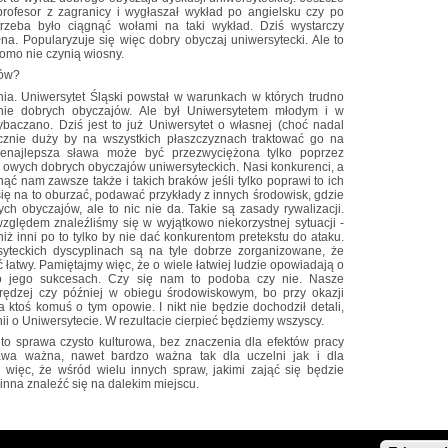
ś profesor z zagranicy i wygłaszał wykład po angielsku czy po
 trzeba było ciągnąć wołami na taki wykład. Dziś wystarczy
łna. Popularyzuje się więc dobry obyczaj uniwersytecki. Ale to
adomo nie czynią wiosny.
jów?
a. Uniwersytet Śląski powstał w warunkach w których trudno
anie dobrych obyczajów. Ale był Uniwersytetem młodym i w
czano. Dziś jest to już Uniwersytet o własnej (choć nadal
tatecznie duży by na wszystkich płaszczyznach traktować go na
nienajlepsza sława może być przezwyciężona tylko poprzez
owych dobrych obyczajów uniwersyteckich. Nasi konkurenci, a
ąć nam zawsze także i takich braków jeśli tylko poprawi to ich
się na to oburzać, podawać przykłady z innych środowisk, gdzie
ch obyczajów, ale to nic nie da. Takie są zasady rywalizacji.
zględem znaleźliśmy się w wyjątkowo niekorzystnej sytuacji -
ż inni po to tylko by nie dać konkurentom pretekstu do ataku.
yteckich dyscyplinach są na tyle dobrze zorganizowane, że
ść łatwy. Pamiętajmy więc, że o wiele łatwiej ludzie opowiadają o
 o jego sukcesach. Czy się nam to podoba czy nie. Nasze
 prędzej czy później w obiegu środowiskowym, bo przy okazji
ia ktoś komuś o tym opowie. I nikt nie będzie dochodził detali,
nii o Uniwersytecie. W rezultacie cierpieć będziemy wszyscy.
to sprawa czysto kulturowa, bez znaczenia dla efektów pracy
rawa ważna, nawet bardzo ważna tak dla uczelni jak i dla
 więc, że wśród wielu innych spraw, jakimi zająć się będzie
inna znaleźć się na dalekim miejscu.