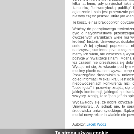
kilka lat temu, gdy przyjechał jaki
francusku, "uniwersytecką publikę"
ogłoszenie i sala jest przeważnie pe
niestety często jaskółki, które jak wi
Ile kosztuje nas brak dobrych obycza
Wróćmy do początkowego stwierdzeni
było o natychmiastowe przestrzeg
ówczesnych warunkach wiele mu wyba
krótkiej) historii, Uniwersytet dos
serio. W tej sytuacji poprzednia 
nadzwyczaj sumienne przestrzeganie 
mamy ich wielu, nie omieszkają wytkn
pozycję w rywalizacji z nami. Można 
też czasem nie przestrzega się dobry
Wydaje mi się, że właśnie pod tym w
musimy płacić czasem wyższą cenę ni
Poszczególne środowiska w uniwers
obieg informacji w skali kraju jest do
niepowodzeniach konkurenta niźli
"potknięcia" i przewiny znajdą się
jakiejś konferencji, jakiegoś spotkan
wszyscy uznają, że to "pasuje" do opi
Wydawałoby się, że dobre obyczaje 
Uniwersytetu. A jednak nie, to sp
środowiska uniwersyteckiego. Sądzę
musiał nowy rektor ta właśnie nie pow
Autorzy:
Jacek Wódz
Ta strona używa cookie