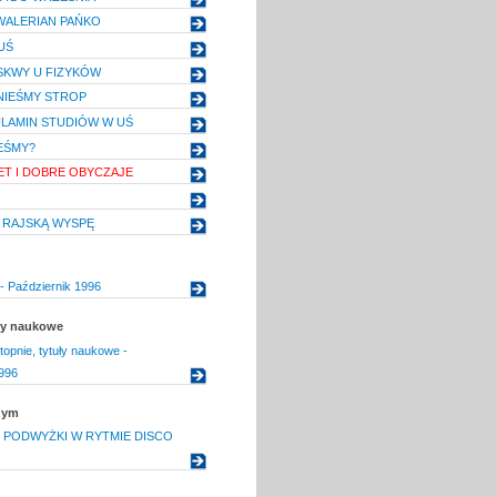
. WALERIAN PAŃKO
UŚ
SKWY U FIZYKÓW
NIEŚMY STROP
LAMIN STUDIÓW W UŚ
EŚMY?
T I DOBRE OBYCZAJE
 RAJSKĄ WYSPĘ
- Październik 1996
uły naukowe
topnie, tytuły naukowe -
996
nym
 PODWYŻKI W RYTMIE DISCO