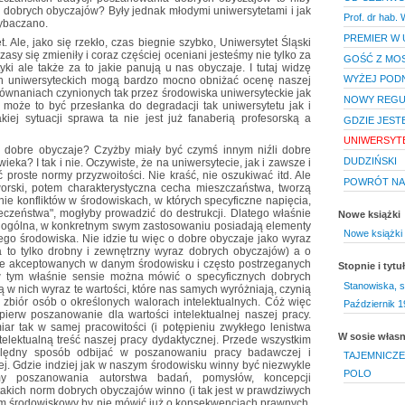
h dobrych obyczajów? Były jednak młodymi uniwersytetami i jak
Prof. dr hab
wybaczano.
PREMIER W 
t. Ale, jako się rzekło, czas biegnie szybko, Uniwersytet Śląski
asy się zmieniły i coraz częściej oceniani jesteśmy nie tylko za
GOŚĆ Z MO
i ale także za to jakie panują u nas obyczaje. I tutaj widzę
WYŻEJ POD
ch uniwersyteckich mogą bardzo mocno obniżać ocenę naszej
równaniach czynionych tak przez środowiska uniwersyteckie jak
NOWY REGU
, może to być przesłanka do degradacji tak uniwersytetu jak i
iej sytuacji sprawa ta nie jest już fanaberią profesorską a
GDZIE JEST
UNIWERSYTE
e dobre obyczaje? Czyżby miały być czymś innym niźli dobre
DUDZIŃSKI
ka? I tak i nie. Oczywiste, że na uniwersytecie, jak i zawsze i
 proste normy przyzwoitości. Nie kraść, nie oszukiwać itd. Ale
POWRÓT NA
orski, potem charakterystyczna cecha mieszczaństwa, tworzą
ie konfliktów w środowiskach, w których specyficzne napięcia,
eczeństwa", mogłyby prowadzić do destrukcji. Dlatego właśnie
Nowe książki
 ogólna, w konkretnym swym zastosowaniu posiadają elementy
Nowe książki 
go środowiska. Nie idzie tu więc o dobre obyczaje jako wyraz
eta to tylko drobny i zewnętrzny wyraz dobrych obyczajów) a o
e akceptowanych w danym środowisku i często postrzeganych
Stopnie i tyt
 w tym właśnie sensie można mówić o specyficznych dobrych
Stanowiska, s
 w nich wyraz te wartości, które nas samych wyróżniają, czynią
zbiór osób o określonych walorach intelektualnych. Cóż więc
Październik 1
ierw poszanowanie dla wartości intelektualnej naszej pracy.
ar tak w samej pracowitości (i potępieniu zwykłego lenistwa
W sosie włas
ntelektualną treść naszej pracy dydaktycznej. Przede wszystkim
ględny sposób odbijać w poszanowaniu pracy badawczej i
TAJEMNICZE
ej. Gdzie indziej jak w naszym środowisku winny być niezwykle
POLO
rmy poszanowania autorstwa badań, pomysłów, koncepcji
akich norm dobrych obyczajów winno (i tak jest w prawdziwych
m środowiskowy by nie mówić już o konsekwencjach prawnych.