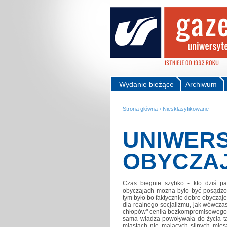
Wydanie bieżące
Archiwum
Strona główna
›
Niesklasyfikowane
UNIWERS
OBYCZA
Czas biegnie szybko - kto dziś pa
obyczajach można było być posądzo
tym było bo faktycznie dobre obyczaje
dla realnego socjalizmu, jak wówcza
chłopów" ceniła bezkompromisowego d
sama władza powoływała do życia tak
miastach nie mających silnych mies