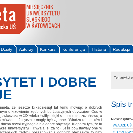
Działy
Autorzy
Konkurs
Konferencja
Historia
Redakcja
YTET I DOBRE
Ten artykuł 
JE
Spis t
mięta, że jeszcze kilkadziesiąt lat temu mówiąc o dobrych
nym o krzewienie zgubnych burżuazyjnych obyczajów. Coś w
, zwłaszcza w XIX wieku kwitły dzięki silnemu mieszczaństwu, a
Niesklasyfik
s mówiono, faktycznie mogły być zgubne. "Władza robotników i
ucha rewolucyjnego a nie dobre obyczaje. Kłopot w tym, że ta
WŁADZE UŚ 1
że uniwersytety( i chwała jej za to). Jeśli powstawały one w
zczańskich tradycji poszanowania dobrych obyczajów to niby
OD CZERWC