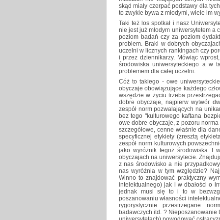
skąd miały czerpać podstawy dla tyc
to zwykle bywa z młodymi, wiele im 
Taki też los spotkał i nasz Uniwersyte
nie jest już młodym uniwersytetem a cz
poziom badań czy za poziom dydaktyk
problem. Braki w dobrych obyczaja
uczelni w licznych rankingach czy po
i przez dziennikarzy. Mówiąc wprost
środowiska uniwersyteckiego a w tak
problemem dla całej uczelni.
Cóż to takiego - owe uniwersytecki
obyczaje obowiązujące każdego człowie
wszędzie w życiu trzeba przestrzegać
dobre obyczaje, najpierw wytwór dw
zespół norm pozwalających na unikan
bez tego "kulturowego kaftana bezpi
owe dobre obyczaje, z pozoru norma
szczegółowe, cenne właśnie dla dane
specyficznej etykiety (zresztą etyki
zespół norm kulturowych powszechni
jako wyróżnik tegoż środowiska. I
obyczajach na uniwersytecie. Znajdują
z nas środowisko a nie przypadkowy 
nas wyróżnia w tym względzie? Najp
Winno to znajdować praktyczny wymi
intelektualnego) jak i w dbałości o i
jednak musi się to i to w bezwz
poszanowaniu własności intelektualn
rygorystycznie przestrzegane no
badawczych itd. ? Nieposzanowanie t
uniwersytetach) powodować ostracyz