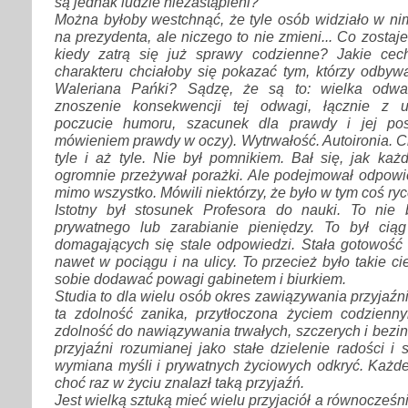
są jednak ludzie niezastąpieni?
Można byłoby westchnąć, że tyle osób widziało w ni
na prezydenta, ale niczego to nie zmieni... Co zostaje
kiedy zatrą się już sprawy codzienne? Jakie cec
charakteru chciałoby się pokazać tym, którzy odbyw
Waleriana Pańki? Sądzę, że są to: wielka odwa
znoszenie konsekwencji tej odwagi, łącznie z 
poczucie humoru, szacunek dla prawdy i jej pos
mówieniem prawdy w oczy). Wytrwałość. Autoironia. C
tyle i aż tyle. Nie był pomnikiem. Bał się, jak każd
ogromnie przeżywał porażki. Ale podejmował odpowi
mimo wszystko. Mówili niektórzy, że było w tym coś ryc
Istotny był stosunek Profesora do nauki. To nie
prywatnego lub zarabianie pieniędzy. To był cią
domagających się stale odpowiedzi. Stała gotowość 
nawet w pociągu i na ulicy. To przecież było takie c
sobie dodawać powagi gabinetem i biurkiem.
Studia to dla wielu osób okres zawiązywania przyjaźn
ta zdolność zanika, przytłoczona życiem codzienn
zdolność do nawiązywania trwałych, szczerych i bezin
przyjaźni rozumianej jako stałe dzielenie radości i
wymiana myśli i prywatnych życiowych odkryć. Każd
choć raz w życiu znalazł taką przyjaźń.
Jest wielką sztuką mieć wielu przyjaciół a równocześn