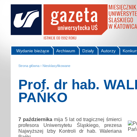
Wydanie bieżące
Archiwum
Działy
Autorzy
Konkur
Strona główna
›
Niesklasyfikowane
Prof. dr hab. WA
PAŃKO
7 października
mija 5 lat od tragicznej śmierci
profesora Uniwersytetu Śląskiego, prezesa
Najwyższej Izby Kontroli dr hab. Waleriana
Pańki.