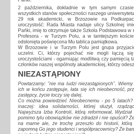
2 października, dokładnie w tym samym czasie 
wszystkich stanów społeczności naszego uniwersytetu
29 rok akademicki, w Brzozowie na Podkarpac
uroczystość: Rada Miasta nadaje ulicy Szkolnej imi
Pańki, imię to otrzymuje także Szkoła Podstawowa w 
Profesora - w Turzym Polu, a w tamtejszym kościel
odsłonięta poświęcona Mu tablica pamiątkowa.
W Brzozowie i w Turzym Polu jest grupa przyjaci
uczelni. Ci, którzy pojechać nie mogli łączą s
uroczystościami - ogarniając modlitwą czy pamięcią t
członków naszej wspólnoty akademickiej, którzy odesz
NIEZASTĄPIONY
Powtarzamy: "nie ma ludzi niezastąpionych". Wiemy 
ich w końcu zastępuje, łata się ich nieobecność, pr
zastępcy, życie toczy się dalej.
Co można powiedzieć Nieobecnemu - po 5 latach?
inaczej: idea solidarności, której służył, rządz
Najwyższa Izba Kontroli, którą reformował, Wydział
pomimo tylu obowiązków nie zdradził i nie opuścił? Że
na marne ale, że trochę przeszło do historii, któr
zapomną Go jego studenci i współpracownicy? Że bar