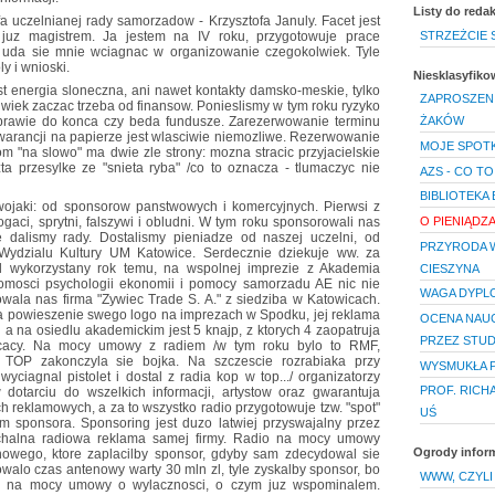
Listy do redak
a uczelnianej rady samorzadow - Krzysztofa Januly. Facet jest
 juz magistrem. Ja jestem na IV roku, przygotowuje prace
STRZEŻCIE S
 uda sie mnie wciagnac w organizowanie czegokolwiek. Tyle
y i wnioski.
Niesklasyfik
st energia sloneczna, ani nawet kontakty damsko-meskie, tylko
ZAPROSZENI
wiek zaczac trzeba od finansow. Ponieslismy w tym roku ryzyko
prawie do konca czy beda fundusze. Zarezerwowanie terminu
ŻAKÓW
gwarancji na papierze jest wlasciwie niemozliwe. Rezerwowanie
MOJE SPOTKA
om "na slowo" ma dwie zle strony: mozna stracic przyjacielskie
ta przesylke ze "snieta ryba" /co to oznacza - tlumaczyc nie
AZS - CO TO
BIBLIOTEKA
ojaki: od sponsorow panstwowych i komercyjnych. Pierwsi z
O PIENIĄDZ
bogaci, sprytni, falszywi i obludni. W tym roku sponsorowali nas
e dalismy rady. Dostalismy pieniadze od naszej uczelni, od
PRZYRODA 
 Wydzialu Kultury UM Katowice. Serdecznie dziekuje ww. za
al wykorzystany rok temu, na wspolnej imprezie z Akademia
CIESZYNA
omosci psychologii ekonomii i pomocy samorzadu AE nic nie
WAGA DYPLO
owala nas firma "Zywiec Trade S. A." z siedziba w Katowicach.
 za powieszenie swego logo na imprezach w Spodku, jej reklama
OCENA NAUC
i a na osiedlu akademickim jest 5 knajp, z ktorych 4 zaopatruja
PRZEZ STU
 cacy. Na mocy umowy z radiem /w tym roku bylo to RMF,
 TOP zakonczyla sie bojka. Na szczescie rozrabiaka przy
WYSMUKŁA P
ciagnal pistolet i dostal z radia kop w top.../ organizatorzy
PROF. RICHAR
 dotarciu do wszelkich informacji, artystow oraz gwarantuja
h reklamowych, a za to wszystko radio przygotowuje tzw. "spot"
UŚ
m sponsora. Sponsoring jest duzo latwiej przyswajalny przez
achalna radiowa reklama samej firmy. Radio na mocy umowy
Ogrody infor
owego, ktore zaplacilby sponsor, gdyby sam zdecydowal sie
walo czas antenowy warty 30 mln zl, tyle zyskalby sponsor, bo
WWW, CZYLI
, na mocy umowy o wylacznosci, o czym juz wspominalem.