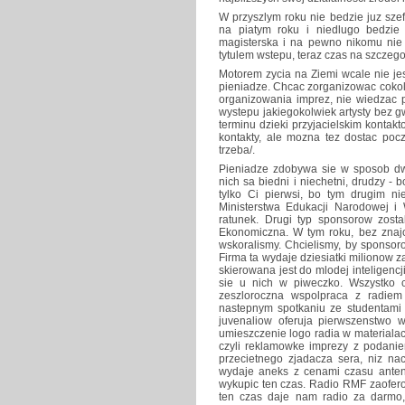
W przyszlym roku nie bedzie juz szef
na piatym roku i niedlugo bedzie
magisterska i na pewno nikomu nie
tytulem wstepu, teraz czas na szczegol
Motorem zycia na Ziemi wcale nie je
pieniadze. Chcac zorganizowac cokol
organizowania imprez, nie wiedzac 
wystepu jakiegokolwiek artysty bez 
terminu dzieki przyjacielskim kontakt
kontakty, ale mozna tez dostac pocz
trzeba/.
Pieniadze zdobywa sie w sposob dw
nich sa biedni i niechetni, drudzy - 
tylko Ci pierwsi, bo tym drugim ni
Ministerstwa Edukacji Narodowej i
ratunek. Drugi typ sponsorow zost
Ekonomiczna. W tym roku, bez znaj
wskoralismy. Chcielismy, by sponsor
Firma ta wydaje dziesiatki milionow
skierowana jest do mlodej inteligencj
sie u nich w piweczko. Wszystko
zeszloroczna wspolpraca z radiem
nastepnym spotkaniu ze studentami wy
juvenaliow oferuja pierwszenstwo w
umieszczenie logo radia w materialac
czyli reklamowke imprezy z podanie
przecietnego zjadacza sera, niz n
wydaje aneks z cenami czasu anten
wykupic ten czas. Radio RMF zaofero
ten czas daje nam radio za darmo