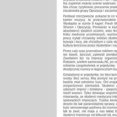
Na zupelnie mokrej scenie walesalo 
Nie chcac ryzykowac porazenia prade
ciezarowka grupy Opozycja i zaczelis
Festiwal rzeczywiscie pokazal to co
kamer muzycy /w przeciwienstwie 
Wystapilo w sumie 9 kapel: Fresh Me
Sharon i Opozycja. Poniewaz w kazd
absolwenci slaskich uczelni, wiec fe
Kilku medrcow uczelnianych, wychod
pracy /cytat/ chcialoby widziec stud
bywaja i tacy, ale chcialbym z cala s
kultura tworzona przez studentow i na 
Przez caly czas juvenaliow robilem re
sie bawili, tanczyli, zalewali piws
Zawitalem tez na imprezy organiz
Rafalem, szefem samorzadu AE, po r
robienie czegokolwiek w pojedynke. 
drastycznej roznicy w tegorocznym b
Dzialalismy w pojedynke, bo ktos tam
osoby. Bez sensu. Moj pomysl na przy
bedzie mial odrobine luzu. Oni znaja
zorganizowac pieniadze. Studenci
udanych imprez i dziekana - pasjon
niezli wariaci. Tylko dzialajac wspol
nieprawda, ze studenci medycyny inte
spiewackich imprezach. Trzeba koni
doszlo do tak paranoidalnej sprawy,
bylo sensownego partnera do rozmow. B
tak to zwal, nie maja u nas takiej 
studenci imprezuja od kilkuset lat, 