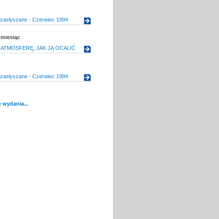
 zasłyszane - Czerwiec 1994
 miesiąc
 ATMOSFERĘ, JAK JĄ OCALIĆ
 zasłyszane - Czerwiec 1994
 wydania...