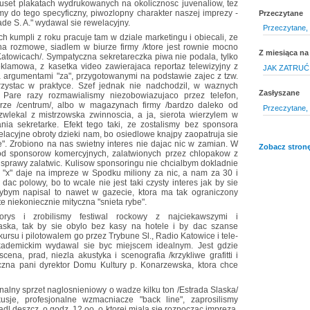
kuset plakatach wydrukowanych na okolicznosc juvenaliow, tez
amy do tego specyficzny, piwozlopny charakter naszej imprezy -
Przeczytane
de S. A." wydawal sie rewelacyjny.
Przeczytane,
h kumpli z roku pracuje tam w dziale marketingu i obiecali, ze
na rozmowe, siadlem w biurze firmy /ktore jest rownie mocno
Z miesiąca na
Katowicach/. Sympatyczna sekretareczka piwa nie podala, tylko
klamowa, z kasetka video zawierajaca reportaz telewizyjny z
JAK ZATRUĆ
a argumentami "za", przygotowanymi na podstawie zajec z tzw.
rzystac w praktyce. Szef jednak nie nadchodzil, w waznych
Zasłyszane
 Pare razy rozmawialismy niezobowiazujaco przez telefon,
rze /centrum/, albo w magazynach firmy /bardzo daleko od
Przeczytane,
" zwlekal z mistrzowska zwinnoscia, a ja, sierota wierzylem w
ia sekretarke. Efekt tego taki, ze zostalismy bez sponsora
elacyjne obroty dzieki nam, bo osiedlowe knajpy zaopatruja sie
". Zrobiono na nas swietny interes nie dajac nic w zamian. W
Zobacz stronę
od sponsorow komercyjnych, zalatwionych przez chlopakow z
e sprawy zalatwic. Kulisow sponsoringu nie chcialbym dokladnie
a "x" daje na impreze w Spodku miliony za nic, a nam za 30 i
ac polowy, bo to wcale nie jest taki czysty interes jak by sie
ybym napisal to nawet w gazecie, ktora ma tak ograniczony
te niekoniecznie mityczna "snieta rybe".
rys i zrobilismy festiwal rockowy z najciekawszymi i
aska, tak by sie obylo bez kasy na hotele i by dac szanse
kursu i pilotowalem go przez Trybune Sl., Radio Katowice i tele-
akademickim wydawal sie byc miejscem idealnym. Jest gdzie
ena, prad, niezla akustyka i scenografia /krzykliwe grafitti i
yczna pani dyrektor Domu Kultury p. Konarzewska, ktora chce
nalny sprzet naglosnieniowy o wadze kilku ton /Estrada Slaska/
sje, profesjonalne wzmacniacze "back line", zaprosilismy
padl deszcz, o godz. 12.oo, o ktorej miala sie rozpoczac impreza.