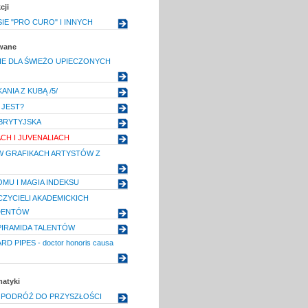
cji
IE "PRO CURO" I INNYCH
owane
E DLA ŚWIEŻO UPIECZONYCH
NIA Z KUBĄ /5/
 JEST?
 BRYTYJSKA
ACH I JUVENALIACH
W GRAFIKACH ARTYSTÓW Z
MU I MAGIA INDEKSU
ZYCIELI AKADEMICKICH
DENTÓW
IRAMIDA TALENTÓW
D PIPES - doctor honoris causa
matyki
 PODRÓŻ DO PRZYSZŁOŚCI