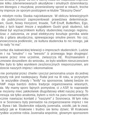
sie kilku zdenerwowanych akustykow i smutnych dziennikarzy.
m ktoregos z muzykow, przenieslismy sprzet w rekach, troche
my impreze ze sporym poslizgiem w klubie "Straszny Dwor".
 w mlodym rocku Slaska najciekawsze. W obliczu telewizyjnych
do publicznosci/ zaprezentowali prawdziwa determinacje.
n, Gush, Nowy Horyzont, Insade, Tuff Enuff, Butterflies, Ego,
ej z tych kapel /moze z wyjatkiem Gush/ grali studenci, lub
stiwal byl wyznacznikiem kultury studenckiej naszego regionu.
zac z zalozenia, ze prad elektryczny kosztuje gornika wiele
enta z gitara akustyczna, spiewajacego smutne piesni. No coz,
tanowczoscia podkreslic, ze kultura studencka to nic innego, jak
to rady "ni ma".
portaz dla katowickiej telewizji o imprezach studenckich. Ludzie
kiem i na "smutno" i na "wesolo" /z przewaga tego drugiego/.
owane przez inne uczelnie, zwlaszcza AE. Rozmawialem z
ozmowie doszedlem do wniosku, ze bylo wielkim nieszczesciem
Nie bylo to tylko wynikiem zeszlorocznych nieporozumien, ani
udzecie naszych imprez i ekonomaliow.
 nie pomyslal przez chwile i poczul personalna uraze do jednej
szly rok jest nastepujacy. Rafal jest na III roku, w przyszlym
 te wszystkie chwyty i "knify" na sponsorow, latwiej bedzie im
 AWF maja bardzo dobra tradycje organizowania wlasnych,
ata. My mamy sporo fajnych pomyslow, ci z ASP, to naprawde
nie mozemy miec jakikolwiek dlugofalowy efekt naszej pracy. To
resuja sie tylko anatomia, bylem u nich na paru niesamowitych
ecznie nawiazac kontakt z "naszymi" z Sosnowca. W tym roku
 ze w Sosnowcu byly pieniadze na zorganizowanie imprez i nie
ywa i tak. Studenckie odjazdy, juvenalia, usiolki, jak to zwal,
tradycji jak w Krakowie i trudno sie temu dziwic. W Krakowie
wszystkie uczelnie robia Juvenalia wspolnie, glownym sponsorem