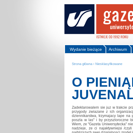
Wydanie bieżące
Archiwum
Strona główna
›
Niesklasyfikowane
O PIENIĄ
JUVENAL
Zadeklarowalem sie juz w trakcie pr
przygody zwiazane z ich organizac
dziennikarstwa, trzymajacy lape na 
poszla w las" i by przyszloroczne 
Wiem, ze "Gazeta Uniwersytecka" nie
nadzieje, ze ci najaktywniejsi /czy
najblizszych swej dzialalnosci zrodel 