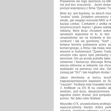
Pojawienie sie logo sponsora na kil
nie jest bez znaczenia... Jezeli dod
pomysl wspolpracy z firma "Zywiec Tra
Mnie tez, tym bardziej, ze dwoch moic
"urobia" szefa. Zostalem umowiony 
ukryte, jak niegdys konsulat NRD w 
kazala czekac. Czekalem z ulotka re
zeszlorocznych imprez i glowa nabit
reklamy, ktore teraz chcialem wyko
sprawach wyjezdzal to tu, to tam.
umawialismy sie na konkrety w biu
centrum/ i tak sie gonilismy. "Szef
kolejne terminy podawane przez pan
komercyjnego, a firma i tak miala rew
wlasnie w hurtowniach "Zywiec Trade
zeszlym roku sporo bylo pieniedzy 
ekonomii. Oni po prostu potrafia taki
odslaniac i tlumaczyc dlaczego firm
wiecej milionow w reklamie nie chce d
wydawalo na pierwszy rzut oka. Gd
zasieg jak "GU" i tak moglbym dostac 
Jakos okroilismy w koncu koszto
najpopularniejszymi kapelami ze Sl
"naszym". Festiwal mial charakter kon
3. Amfiteatr za DS III na osiedlu 
siedziec, jest duza, dwupoziomowa sc
lagodna zielen drzew/, jest sympat
pomoc. Nic tylko robic festiwal.
Wszystko O`K, przywiezlismy profesjo
wypozyczylismy bardzo dobra perku
artystow, zrobilismy reklame i co? I s