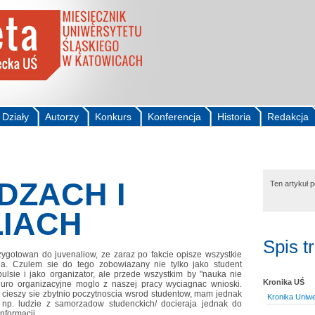
Działy
Autorzy
Konkurs
Konferencja
Historia
Redakcja
DZACH I
Ten artykuł 
IACH
Spis t
zygotowan do juvenaliow, ze zaraz po fakcie opisze wszystkie
ja. Czulem sie do tego zobowiazany nie tylko jako student
pulsie i jako organizator, ale przede wszystkim by "nauka nie
Kronika UŚ
biuro organizacyjne moglo z naszej pracy wyciagnac wnioski.
 cieszy sie zbytnio poczytnoscia wsrod studentow, mam jednak
Kronika Uniw
li np. ludzie z samorzadow studenckich/ docieraja jednak do
informacji.