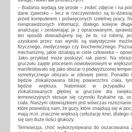
– Badania wydają się proste – zrobić zdjęcie i na po
dane zjawisko – lecz w rzeczywistości są to dziesi
przed komputerem i poświęconych rzetelnej pracy. 
niesprawdzonych informacji, dlatego kolejne dłu
analizując i zestawiając je z opracowanymi, sprawd
ten sposób dowiadujemy się, że to, co robimy, j
uzyskane przez nas wyniki są statystycznie możl
fizycznego, medycznego czy biochemicznego. Pozna
mechanizmy, jakie działają w ciele człowieka – opowi
Jako przykład może posłużyć rak piersi. Na obraz
gruczołu zajęte procesem nowotworowym w większo
manifestowało się jako obszar o podwyższonej tempe
symetrycznego obszaru w zdrowej piersi. Ponadto
będzie zlokalizowana bliżej powierzchni ciała, ty
będzie większa. Natomiast w przypadku 
zlokalizowanych głębiej w gruczole dla zwięks
termowizyjnych stosuje się czynniki fizykalne np. o
ciała. Naszym obowiązkiem jest wówczas rozeznani
które powiedzą nam, że guzy, które znajdują się w poc
mają m.in. znacznie większą cyrkulację krwi, dlatego s
się tam duże ilości glukozy.
Termowizja, choć wykorzystywana do oszacowania z