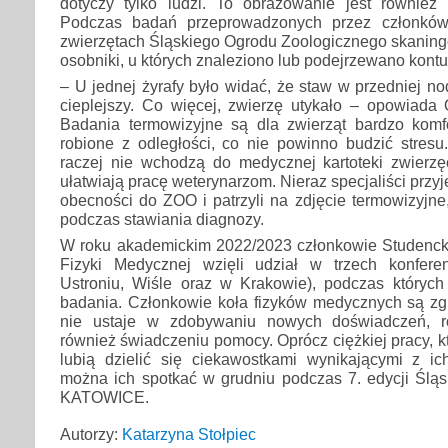
dotyczy tylko ludzi. To obrazowanie jest również 
Podczas badań przeprowadzonych przez członkó
zwierzętach Śląskiego Ogrodu Zoologicznego skaning
osobniki, u których znaleziono lub podejrzewano kontu
– U jednej żyrafy było widać, że staw w przedniej n
cieplejszy. Co więcej, zwierzę utykało – opowiada
Badania termowizyjne są dla zwierząt bardzo komf
robione z odległości, co nie powinno budzić stres
raczej nie wchodzą do medycznej kartoteki zwierz
ułatwiają pracę weterynarzom. Nieraz specjaliści przy
obecności do ZOO i patrzyli na zdjęcie termowizyjn
podczas stawiania diagnozy.
W roku akademickim 2022/2023 członkowie Studenc
Fizyki Medycznej wzięli udział w trzech konfer
Ustroniu, Wiśle oraz w Krakowie), podczas których
badania. Członkowie koła fizyków medycznych są zg
nie ustaje w zdobywaniu nowych doświadczeń, ro
również świadczeniu pomocy. Oprócz ciężkiej pracy, k
lubią dzielić się ciekawostkami wynikającymi z ich
można ich spotkać w grudniu podczas 7. edycji Śląs
KATOWICE.
Autorzy:
Katarzyna Stołpiec