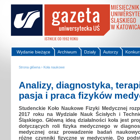
Wydanie bieżące
Archiwum
Działy
Autorzy
Konkur
Strona główna
›
Koła naukowe
Analizy, diagnostyka, terapi
pasja i praca fizyków med
Studenckie Koło Naukowe Fizyki Medycznej rozp
2017 roku na Wydziale Nauk Ścisłych i Techni
Śląskiego. Główną ideą działalności koła jest pr
dotyczących roli fizyka medycznego w diagnost
medycznej oraz prowadzenie badań naukowyc
różne czynniki fizyczne w medycynie. Do pod