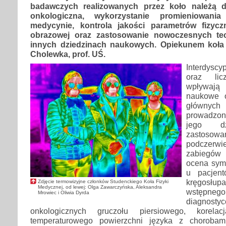
badawczych realizowanych przez koło należą di
onkologiczna, wykorzystanie promieniowania
medycynie, kontrola jakości parametrów fizyc
obrazowej oraz zastosowanie nowoczesnych te
innych dziedzinach naukowych. Opiekunem koła 
Cholewka, prof. UŚ.
Interdysc
oraz lic
wpływaj
naukowe o
główn
prowadzo
jego dzi
zastosow
podczerwi
zabiegów 
ocena syme
u pacjent
kręgosłu
Zdjęcie termowizyjne członków Studenckiego Koła Fizyki
Medycznej, od lewej: Olga Zawarczyńska, Aleksandra
wstępnego
Mrowiec i Oliwia Dyrda
diagn
onkologicznych gruczołu piersiowego, korela
temperaturowego powierzchni języka z chorobami