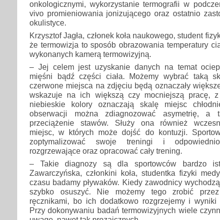
onkologicznymi, wykorzystanie termografii w podcze
vivo promieniowania jonizującego oraz ostatnio zas
okulistyce.
Krzysztof Jagła, członek koła naukowego, student fizy
że termowizja to sposób obrazowania temperatury ci
wykonanych kamerą termowizyjną.
– Jej celem jest uzyskanie danych na temat ociep
mięśni bądź części ciała. Możemy wybrać taką sk
czerwone miejsca na zdjęciu będą oznaczały większe
wskazuje na ich większą czy mocniejszą pracę, z k
niebieskie kolory oznaczają skalę miejsc chłodnie
obserwacji można zdiagnozować asymetrię, a t
przeciążenie stawów. Służy ona również wczes
miejsc, w których może dojść do kontuzji. Sport
zoptymalizować swoje treningi i odpowiedni
rozgrzewające oraz opracować cały trening.
– Takie diagnozy są dla sportowców bardzo is
Zawarczyńska, członkini koła, studentka fizyki me
czasu badamy pływaków. Kiedy zawodnicy wychodzą
szybko osuszyć. Nie możemy tego zrobić przez 
ręcznikami, bo ich dodatkowo rozgrzejemy i wyniki
Przy dokonywaniu badań termowizyjnych wiele czynn
uwagę, nawet tak prozaicznych.