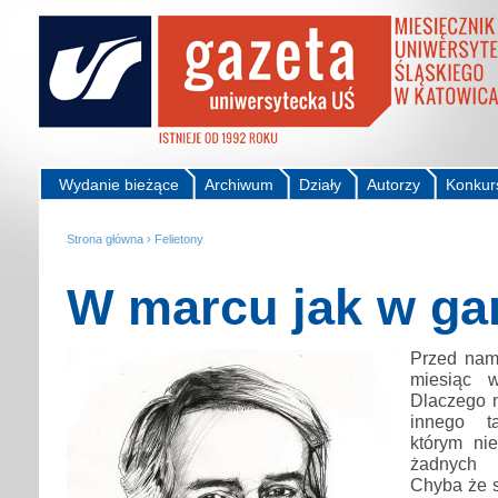
Wydanie bieżące
Archiwum
Działy
Autorzy
Konkur
Strona główna
›
Felietony
W marcu jak w ga
Przed nam
miesiąc 
Dlaczego 
innego t
którym ni
żadnych 
Chyba że s