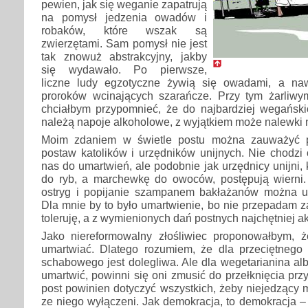
pewien, jak się weganie zapatrują
na pomysł jedzenia owadów i
robaków, które wszak są
zwierzętami. Sam pomysł nie jest
tak znowuż abstrakcyjny, jakby
się wydawało. Po pierwsze,
liczne ludy egzotyczne żywią się owadami, a naw
proroków wcinających szarańcze. Przy tym żarli
chciałbym przypomnieć, że do najbardziej wegański
należą napoje alkoholowe, z wyjątkiem może nalewki n
Moim zdaniem w świetle postu można zauważyć p
postaw katolików i urzędników unijnych. Nie chodzi
nas do umartwień, ale podobnie jak urzędnicy unijni, k
do ryb, a marchewkę do owoców, postępują wierni. 
ostryg i popijanie szampanem bakłażanów można u
Dla mnie by to było umartwienie, bo nie przepadam z
toleruję, a z wymienionych dań postnych najchętniej 
Jako niereformowalny złośliwiec proponowałbym, 
umartwiać. Dlatego rozumiem, że dla przeciętnego
schabowego jest dolegliwa. Ale dla wegetarianina a
umartwić, powinni się oni zmusić do przełknięcia prz
post powinien dotyczyć wszystkich, żeby niejedzący m
ze niego wyłączeni. Jak demokracja, to demokracja – 