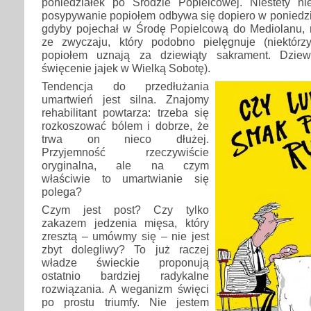
poniedziałek po Środzie Popielcowej. Niestety nie
posypywanie popiołem odbywa się dopiero w poniedzi
gdyby pojechał w Środę Popielcową do Mediolanu,
ze zwyczaju, który podobno pielęgnuje (niektór
popiołem uznają za dziewiąty sakrament. Dziew
święcenie jajek w Wielką Sobotę).
Tendencja do przedłużania
umartwień jest silna. Znajomy
rehabilitant powtarza: trzeba się
rozkoszować bólem i dobrze, że
trwa on nieco dłużej.
Przyjemność rzeczywiście
oryginalna, ale na czym
właściwie to umartwianie się
polega?
Czym jest post? Czy tylko
zakazem jedzenia mięsa, który
zresztą – umówmy się – nie jest
zbyt dolegliwy? To już raczej
władze świeckie proponują
ostatnio bardziej radykalne
rozwiązania. A weganizm święci
po prostu triumfy. Nie jestem