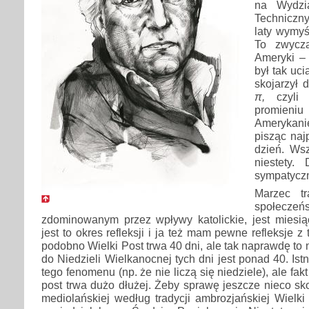
na Wydzi
Techniczn
laty wymyś
To zwycza
Ameryki –
był tak uci
skojarzył 
π,
czyli 
promien
Amerykan
pisząc naj
dzień. Ws
niestety.
sympatyczn
Marzec t
społecze
zdominowanym przez wpływy katolickie, jest miesi
jest to okres refleksji i ja też mam pewne refleksje z 
podobno Wielki Post trwa 40 dni, ale tak naprawdę to
do Niedzieli Wielkanocnej tych dni jest ponad 40. Ist
tego fenomenu (np. że nie liczą się niedziele), ale fak
post trwa dużo dłużej. Żeby sprawę jeszcze nieco sk
mediolańskiej według tradycji ambrozjańskiej Wielk