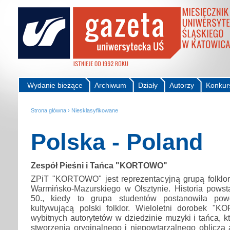
Wydanie bieżące
Archiwum
Działy
Autorzy
Konkur
Strona główna
›
Niesklasyfikowane
Polska - Poland
Zespół Pieśni i Tańca "KORTOWO"
ZPiT "KORTOWO" jest reprezentacyjną grupą folklor
Warmińsko-Mazurskiego w Olsztynie. Historia powsta
50., kiedy to grupa studentów postanowiła pow
kultywującą polski folklor. Wieloletni dorobek "
wybitnych autorytetów w dziedzinie muzyki i tańca, kt
stworzenia oryginalnego i niepowtarzalnego oblicza 