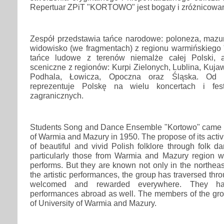
Repertuar ZPiT "KORTOWO" jest bogaty i zróżnicowa
Zespół przedstawia tańce narodowe: poloneza, mazur
widowisko (we fragmentach) z regionu warmińskiego "
tańce ludowe z terenów niemalże całej Polski, 
sceniczne z regionów: Kurpi Zielonych, Lublina, Kuj
Podhala, Łowicza, Opoczna oraz Śląska. O
reprezentuje Polskę na wielu koncertach i fes
zagranicznych.
Students Song and Dance Ensemble "Kortowo" came in
of Warmia and Mazury in 1950. The propose of its activi
of beautiful and vivid Polish folklore through folk d
particularly those from Warmia and Mazury region w
performs. But they are known not only in the northea
the artistic performances, the group has traversed th
welcomed and rewarded everywhere. They h
performances abroad as well. The members of the gro
of University of Warmia and Mazury.