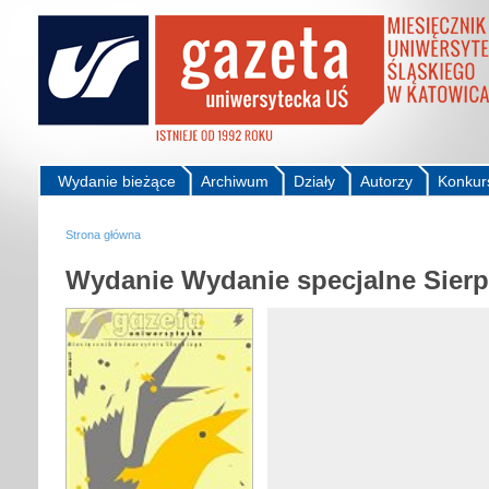
Wydanie bieżące
Archiwum
Działy
Autorzy
Konkur
Strona główna
Wydanie Wydanie specjalne Sierp