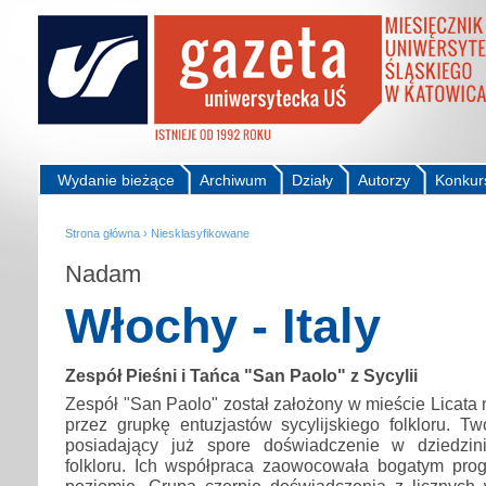
Wydanie bieżące
Archiwum
Działy
Autorzy
Konkur
Strona główna
›
Niesklasyfikowane
Nadam
Włochy - Italy
Zespół Pieśni i Tańca "San Paolo" z Sycylii
Zespół "San Paolo" został założony w mieście Licata 
przez grupkę entuzjastów sycylijskiego folkloru. T
posiadający już spore doświadczenie w dziedzi
folkloru. Ich współpraca zaowocowała bogatym pr
poziomie. Grupa czerpie doświadczenia z licznych