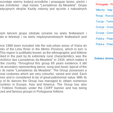
pozostaje wierny tradycji przodków i propaguje taniec, pieśni i
Portugalia - P
a (rolników) - stąd nazwa "Lavradeiras da Meadela". Grupa
dycyjnych strojów. Każdy robiony jest ręcznie z naturalnych
Włochy - Italy
Rosja - Russi
Turcja - Turk
Grecja - Gre
Gruzja - Geor
owym tańcem grupa zdobyła uznanie na wielu festiwalach i
ała w telewizji i na wielu międzynarodowych festiwalach pod
Polska - Pola
Polska - Pola
ince 1988 been included into the sub-urban areas of Viana do
anks of the Lima River in the Minho Province, which in turn is
This region is justifiably known as the ethnographic and folklore
arked in the past by its extremely rural characteristics, was the
Zobacz stronę
Folclórico das Lavradeiras da Meadela" in 1934, which makes it
the country. Throughout this group 69 years existence it still
m its ancestors representing dance, song and music typical of the
ce its name "Lavradeiras da Meadela". The Group possesses a
tional costumes which are very colourful, varied and vivid. Each
bres and is considered to be of great patrimonial value. With its
ty of its dances the Group has managed to obtain numerous
 countries in Europe, Asia and America. The Group has also
onal Folklore Festivals under the CIOFF banner and has being
ized and famous groups in Portuguese folklore.