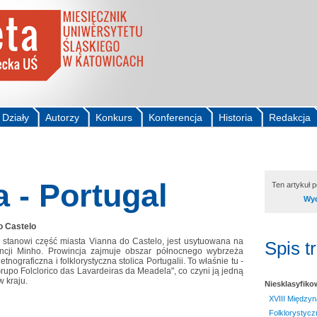
Działy
Autorzy
Konkurs
Konferencja
Historia
Redakcja
a - Portugal
Ten artykuł 
Wyd
o Castelo
 stanowi część miasta Vianna do Castelo, jest usytuowana na
Spis t
ncji Minho. Prowincja zajmuje obszar północnego wybrzeża
etnograficzna i folklorystyczna stolica Portugalii. To właśnie tu -
upo Folclorico das Lavardeiras da Meadela", co czyni ją jedną
w kraju.
Niesklasyfik
XVIII Międzyn
Folklorystycz