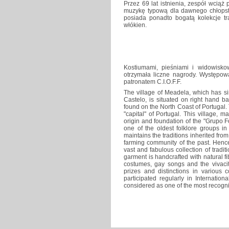
Przez 69 lat istnienia, zespół wciąż 
muzykę typową dla dawnego chłopstw
posiada ponadto bogatą kolekcje tra
włókien.
Kostiumami, pieśniami i widowisk
otrzymała liczne nagrody. Występow
patronatem C.I.O.F.F.
The village of Meadela, which has s
Castelo, is situated on right hand b
found on the North Coast of Portugal. 
"capital" of Portugal. This village, m
origin and foundation of the "Grupo 
one of the oldest folklore groups in 
maintains the traditions inherited fro
farming community of the past. Hen
vast and fabulous collection of tradi
garment is handcrafted with natural fi
costumes, gay songs and the vivaci
prizes and distinctions in various
participated regularly in Internati
considered as one of the most recogn