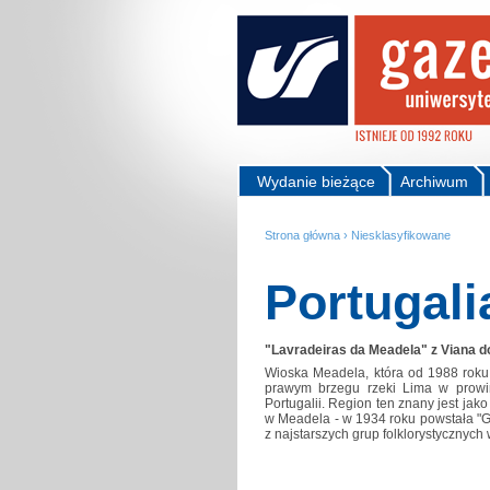
Wydanie bieżące
Archiwum
Strona główna
›
Niesklasyfikowane
Portugali
"Lavradeiras da Meadela" z Viana d
Wioska Meadela, która od 1988 roku
prawym brzegu rzeki Lima w prowi
Portugalii. Region ten znany jest jako 
w Meadela - w 1934 roku powstała "Gr
z najstarszych grup folklorystycznych 