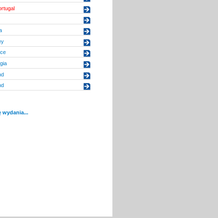
ortugal
a
ey
ece
gia
nd
nd
 wydania...