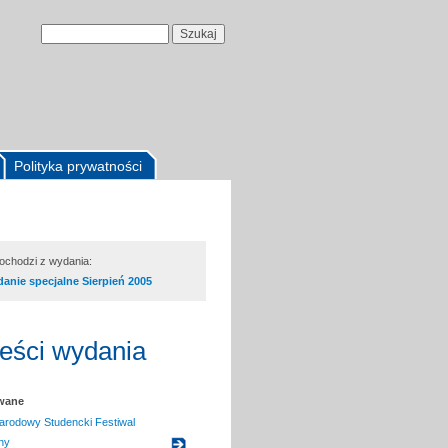
Polityka prywatności
pochodzi z wydania:
anie specjalne Sierpień 2005
reści wydania
owane
arodowy Studencki Festiwal
ny