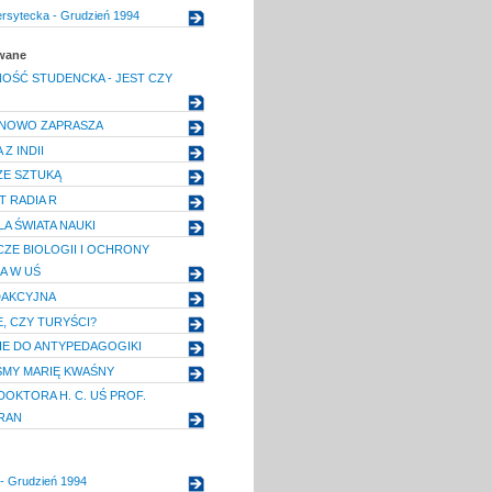
ersytecka - Grudzień 1994
owane
ŚĆ STUDENCKA - JEST CZY
INOWO ZAPRASZA
Z INDII
ZE SZTUKĄ
T RADIA R
A ŚWIATA NAUKI
ZE BIOLOGII I OCHRONY
A W UŚ
DAKCYJNA
, CZY TURYŚCI?
E DO ANTYPEDAGOGIKI
ŚMY MARIĘ KWAŚNY
OKTORA H. C. UŚ PROF.
RAN
- Grudzień 1994