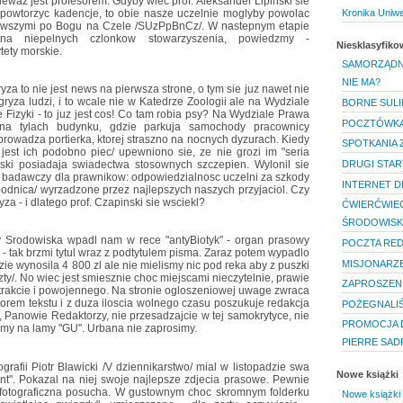
ewaz jest profesorem. Gdyby wiec prof. Aleksander Lipinski sie
l powtorzyc kadencje, to obie nasze uczelnie moglyby powolac
Kronika Uniw
erwszymi po Bogu na Czele /SUzPpBnCz/. W nastepnym etapie
a niepelnych czlonkow stowarzyszenia, powiedzmy -
Niesklasyfik
ety morskie.
SAMORZĄDNO
NIE MA?
za to nie jest news na pierwsza strone, o tym sie juz nawet nie
 gryza ludzi, i to wcale nie w Katedrze Zoologii ale na Wydziale
BORNE SUL
ie Fizyki - to juz jest cos! Co tam robia psy? Na Wydziale Prawa
POCZTÓWKA 
 na tylach budynku, gdzie parkuja samochody pracownicy
yprowadza portierka, ktorej straszno na nocnych dyzurach. Kiedy
SPOTKANIA 
e jest ich podobno piec/ upewniono sie, ze nie grozi im "seria
DRUGI STAR
ski posiadaja swiadectwa stosownych szczepien. Wylonil sie
m badawczy dla prawnikow: odpowiedzialnosc uczelni za szkody
INTERNET DL
spodnica/ wyrzadzone przez najlepszych naszych przyjaciol. Czy
a - i dlatego prof. Czapinski sie wsciekl?
ĆWIERĆWIEC
ŚRODOWISK
ny Srodowiska wpadl nam w rece "antyBiotyk" - organ prasowy
POCZTA RE
- tak brzmi tytul wraz z podtytulem pisma. Zaraz potem wypadlo
MISJONARZE
zie wynosila 4 800 zl ale nie mielismy nic pod reka aby z puszki
zty/. No wiec jest smiesznie choc miejscami nieczytelnie, prawie
ZAPROSZENI
 trakcie i powojennego. Na stronie ogloszeniowej uwage zwraca
torem tekstu i z duza iloscia wolnego czasu poszukuje redakcja
POŻEGNALI
 Panowie Redaktorzy, nie przesadzajcie w tej samokrytyce, nie
PROMOCJA D
amy na lamy "GU". Urbana nie zaprosimy.
PIERRE SAD
ografii Piotr Blawicki /V dziennikarstwo/ mial w listopadzie swa
Nowe książki
ant". Pokazal na niej swoje najlepsze zdjecia prasowe. Pewnie
 fotograficzna posucha. W gustownym choc skromnym folderku
Nowe książki 