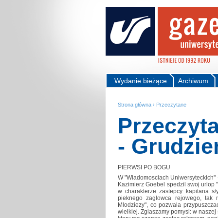
Wydanie bieżące
Archiwum
Strona główna
›
Przeczytane
Przeczyta
- Grudzie
PIERWSI PO BOGU
W "Wiadomosciach Uniwersyteckich" - m
Kazimierz Goebel spedzil swoj urlop 
w charakterze zastepcy kapitana s
pieknego zaglowca rejowego, tak
Mlodziezy", co pozwala przypuszczac,
wielkiej. Zglaszamy pomysl: w naszej