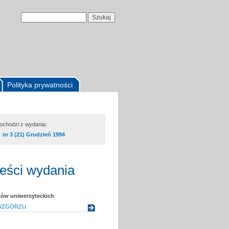
Polityka prywatności
pochodzi z wydania:
nr 3 (21) Grudzień 1994
reści wydania
ków uniwersyteckich
WZGÓRZU