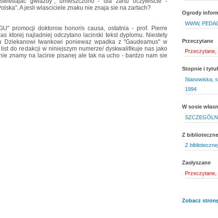
swietlajac gwiazdy", umieszczono - dla zartu oczywiscie -
lska". A jesli wlasciciele znaku nie znaja sie na zartach?
Ogrody infor
WWW, PEDAG
U" promocji doktorow honoris causa, ostatnia - prof. Pierre
s ktorej najladniej odczytano lacinski tekst dyplomu. Niestety
Przeczytane
u Dziekanowi Iwankowi poniewaz wpadka z "Gaudeamus" w
ist do redakcji w niniejszym numerze/ dyskwalifikuje nas jako
Przeczytane,
nie znamy na lacinie pisanej ale tak na ucho - bardzo nam sie
Stopnie i tyt
Stanowiska, s
1994
W sosie włas
SZCZEGÓLN
Z biblioteczne
Z biblioteczne
Zasłyszane
Przeczytane,
Zobacz stronę