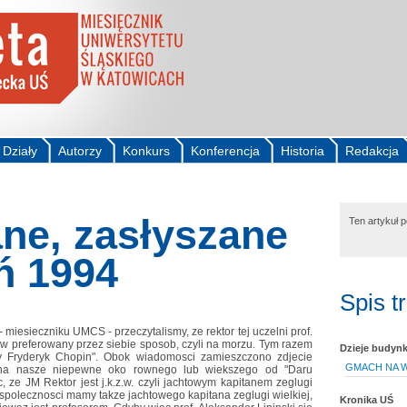
Działy
Autorzy
Konkurs
Konferencja
Historia
Redakcja
ne, zasłyszane
Ten artykuł 
ń 1994
Spis t
iesieczniku UMCS - przeczytalismy, ze rektor tej uczelni prof.
"w preferowany przez siebie sposob, czyli na morzu. Tym razem
Dzieje budyn
/y Fryderyk Chopin". Obok wiadomosci zamieszczono zdjecie
GMACH NA 
 na nasze niepewne oko rownego lub wiekszego od "Daru
 ze JM Rektor jest j.k.z.w. czyli jachtowym kapitanem zeglugi
 spolecznosci mamy takze jachtowego kapitana zeglugi wielkiej,
Kronika UŚ