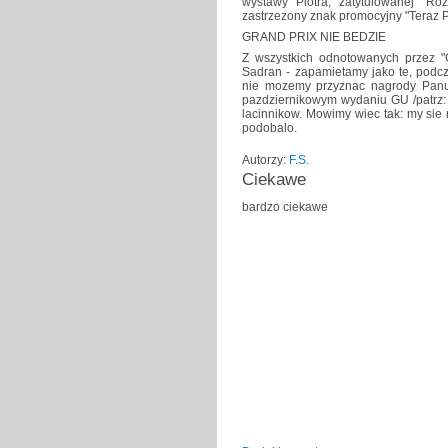
wystawy Piotra, zatytulowanej "Roz
zastrzezony znak promocyjny "Teraz Po
GRAND PRIX NIE BEDZIE
Z wszystkich odnotowanych przez "G
Sadran - zapamietamy jako te, podcza
nie mozemy przyznac nagrody Pan
pazdziernikowym wydaniu GU /patrz: l
lacinnikow. Mowimy wiec tak: my sie 
podobalo.
Autorzy:
F.S.
Ciekawe
bardzo ciekawe