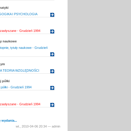
matyki
OGIKA I PSYCHOLOGIA
 zasłyszane - Grudzień 1994
uły naukowe
topnie, tytuły naukowe - Grudzień
nym
A TEORIA WZGLĘDNOŚCI
j półki
j półki - Grudzień 1994
 zasłyszane - Grudzień 1994
 wydania...
wt., 2010-04-06 20:34 — admin