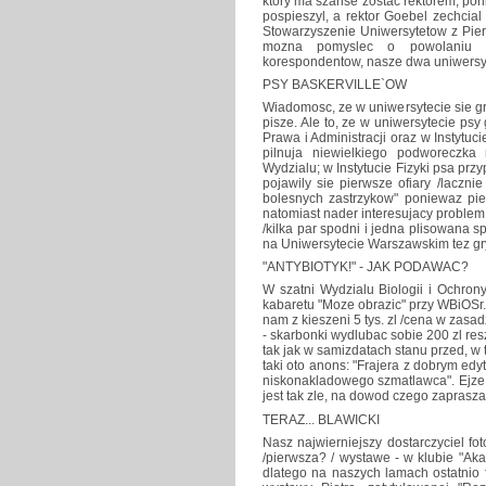
ktory ma szanse zostac rektorem, poni
pospieszyl, a rektor Goebel zechcia
Stowarzyszenie Uniwersytetow z Pi
mozna pomyslec o powolaniu n
korespondentow, nasze dwa uniwersyt
PSY BASKERVILLE`OW
Wiadomosc, ze w uniwersytecie sie gry
pisze. Ale to, ze w uniwersytecie psy
Prawa i Administracji oraz w Instytuc
pilnuja niewielkiego podworeczka
Wydzialu; w Instytucie Fizyki psa prz
pojawily sie pierwsze ofiary /laczni
bolesnych zastrzykow" poniewaz pie
natomiast nader interesujacy proble
/kilka par spodni i jedna plisowana 
na Uniwersytecie Warszawskim tez gryz
"ANTYBIOTYK!" - JAK PODAWAC?
W szatni Wydzialu Biologii i Ochro
kabaretu "Moze obrazic" przy WBiOSr. 
nam z kieszeni 5 tys. zl /cena w zasad
- skarbonki wydlubac sobie 200 zl res
tak jak w samizdatach stanu przed, w
taki oto anons: "Frajera z dobrym edy
niskonakladowego szmatlawca". Ejze,
jest tak zle, na dowod czego zaprasz
TERAZ... BLAWICKI
Nasz najwierniejszy dostarczyciel fot
/pierwsza? / wystawe - w klubie "Ak
dlatego na naszych lamach ostatnio