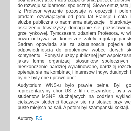
do rozwoju solidarnosci spolecznej. Slowo entuzjasta j
iz Profesor wyraznie pozostaje w opozycji i polem
pradami ozywiajacymi od paru lat Francje i cala 
sluzbe publiczna o nadmierna etatyzacje i biurokrat
oskarzeniu towarzyszy domaganie sie pozostawien
grze rynkowej. Tymczasem, zdaniem Profesora, w wi
nowo odkrywa sie konieczne zalety regulacji panst
Sadran opowiada sie za aktualnoscia pojecia slu
odpowiednioscia do problemow, wobec ktorych s
kontynentu. "Pomysl sluzby publicznej jest wspolczes
jakas forme organizacji stosunkow spolecznych 
nieskonczenie bardziej wyrafinowane, bardziej rozczl
opieraja sie na kombinacji interesow indywidualnych 
by nie byly one uprawnione".
Audytorium WNS-u bylo prawie pelne. Byli gos
reprezentacyjny chor US z filii cieszynskiej, byla 
studentow MSNP sluchajacych na codzien wyklado
ciekawscy studenci tloczacy sie na stojaco przy we
puste miejsca na sali. A potem byl szampanski koktajl.
Autorzy:
F.S.