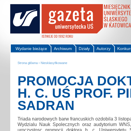
Wydanie bieżące
Archiwum
Działy
Autorzy
Konkur
Strona główna
›
Niesklasyfikowane
PROMOCJA DOK
H. C. UŚ PROF. P
SADRAN
Triada narodowych barw francuskich ozdobila 3 listop
Wydzialu Nauk Spolecznych oraz audytorium WNS,
uroczystosc promocji doktora h. c. Uniwersytetu S