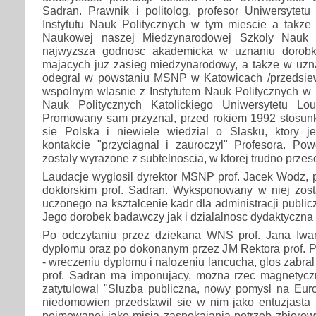
Sadran. Prawnik i politolog, profesor Uniwersytetu
Instytutu Nauk Politycznych w tym miescie a takz
Naukowej naszej Miedzynarodowej Szkoly Nauk P
najwyzsza godnosc akademicka w uznaniu dorobk
majacych juz zasieg miedzynarodowy, a takze w uznan
odegral w powstaniu MSNP w Katowicach /przedsiew
wspolnym wlasnie z Instytutem Nauk Politycznych w
Nauk Politycznych Katolickiego Uniwersytetu Lo
Promowany sam przyznal, przed rokiem 1992 stosun
sie Polska i niewiele wiedzial o Slasku, ktory 
kontakcie "przyciagnal i zauroczyl" Profesora. Po
zostaly wyrazone z subtelnoscia, w ktorej trudno prze
Laudacje wyglosil dyrektor MSNP prof. Jacek Wodz, 
doktorskim prof. Sadran. Wyksponowany w niej zost
uczonego na ksztalcenie kadr dla administracji publi
Jego dorobek badawczy jak i dzialalnosc dydaktyczna i
Po odczytaniu przez dziekana WNS prof. Jana Iwan
dyplomu oraz po dokonanym przez JM Rektora prof. P
- wreczeniu dyplomu i nalozeniu lancucha, glos zabral 
prof. Sadran ma imponujacy, mozna rzec magnetycz
zatytulowal "Sluzba publiczna, nowy pomysl na Euro
niedomowien przedstawil sie w nim jako entuzjasta i
pojmowanej jako misja zaspokajania potrzeb zbiorow