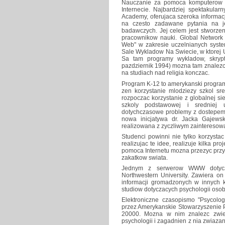
Nauczanie za pomoca komputerow d
Internecie. Najbardziej spektakul
Academy, oferujaca szeroka informacj
na czesto zadawane pytania na je
badawczych. Jej celem jest stworzen
pracownikow nauki. Global Network 
Web" w zakresie uczelnianych syst
Sale Wykladow Na Swiecie, w ktorej U
Sa tam programy wykladow, skrypty
pazdziernik 1994) mozna tam znalezc 
na studiach nad religia konczac.
Program K-12 to amerykanski program
zen korzystanie mlodziezy szkol sr
rozpoczac korzystanie z globalnej 
szkoly podstawowej i sredniej u
dotychczasowe problemy z dostepem 
nowa inicjatywa dr. Jacka Gajew
realizowana z zyczliwym zainteresow
Studenci powinni nie tylko korzysta
realizujac te idee, realizuje kilka p
pomoca Internetu mozna przezyc prz
zakatkow swiata.
Jednym z serwerow WWW dotyczac
Northwestern University. Zawiera on 
informacji gromadzonych w innych
studiow dotyczacych psychologii oso
Elektroniczne czasopismo "Psycolo
przez Amerykanskie Stowarzyszenie P
20000. Mozna w nim znalezc zwiez
psychologii i zagadnien z nia zwiaz