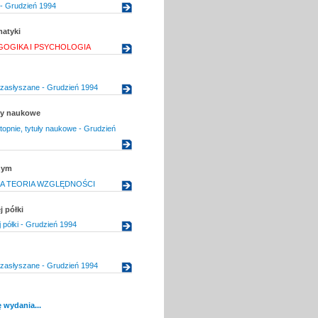
- Grudzień 1994
matyki
OGIKA I PSYCHOLOGIA
 zasłyszane - Grudzień 1994
uły naukowe
topnie, tytuły naukowe - Grudzień
nym
A TEORIA WZGLĘDNOŚCI
j półki
j półki - Grudzień 1994
 zasłyszane - Grudzień 1994
 wydania...