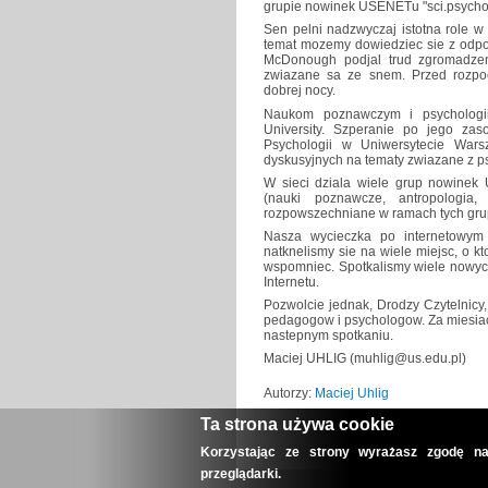
grupie nowinek USENETu "sci.psycholo
Sen pelni nadzwyczaj istotna role w
temat mozemy dowiedziec sie z odpo
McDonough podjal trud zgromadzen
zwiazane sa ze snem. Przed rozpo
dobrej nocy.
Naukom poznawczym i psychologii
University. Szperanie po jego zas
Psychologii w Uniwersytecie Warsz
dyskusyjnych na tematy zwiazane z p
W sieci dziala wiele grup nowine
(nauki poznawcze, antropologia, s
rozpowszechniane w ramach tych gru
Nasza wycieczka po internetowym 
natknelismy sie na wiele miejsc, o 
wspomniec. Spotkalismy wiele nowych
Internetu.
Pozwolcie jednak, Drodzy Czytelnic
pedagogow i psychologow. Za miesiac 
nastepnym spotkaniu.
Maciej UHLIG (muhlig@us.edu.pl)
Autorzy:
Maciej Uhlig
Ta strona używa cookie
Korzystając ze strony wyrażasz zgodę na
przeglądarki.