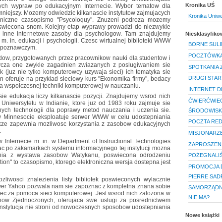
Kronika UŚ
wych wypraw po edukacyjnym Internecie. Wybor tematow dla
mniejszy. Mozemy odwiedzic kilkanascie instytutow zajmujacych
Kronika Uniw
roniczne czasopismo "Psycoloquy". Znuzeni podroza mozemy
oswiecona snom. Kolejny etap wyprawy prowadzi do niezwykle
 inne internetowe zasoby dla psychologow. Tam znajdujemy
Niesklasyfik
. in. edukacji i psychologii. Czesc wirtualnej biblioteki WWW
BORNE SUL
m poznawczym.
POCZTÓWKA 
dow, przygotowanych przez pracownikow nauki dla studentow i
tycza one zwykle zagadnien zwiazanych z poslugiwaniem sie
SPOTKANIA 
 (juz nie tylko komputerowcy uzywaja sieci) ich tematyka sie
DRUGI STAR
 oferuje na przyklad sieciowy kurs "Ekonomika firmy", bedacy
a wspolczesnej techniki komputerowej w nauczaniu.
INTERNET DL
 sie edukacja liczy kilkanascie pozycji. Znajdujemy wsrod nich
ĆWIERĆWIEC
niwersytetu w Indianie, ktore juz od 1983 roku zajmuje sie
ch technologii dla poprawy metod nauczania i uczenia sie.
ŚRODOWISK
 w Minnesocie eksploatuje serwer WWW w celu udostepniania
POCZTA RE
 takze zapewnia mozliwosc korzystania z zasobow edukacyjnych
.
MISJONARZE
 Internecie m. in. w Department of Instructional Technologies
ZAPROSZENI
ac po zakamarkach systemu informacyjnego tej instytucji mozna
enia z wystawa zasobow Watykanu, poswiecona odrodzeniu
POŻEGNALI
ion" to czasopismo, ktorego elektroniczna wersja dostepna jest
PROMOCJA D
PIERRE SAD
iwosci znalezienia listy bibliotek poswieconych wylacznie
rwer Yahoo pozwala nam sie zapoznac z kompletna znana sobie
SAMORZĄDNO
trzec za pomoca sieci komputerowej. Jest wsrod nich zalozona w
NIE MA?
now Zjednoczonych, oferujaca swe uslugi za posrednictwem
stytucja nie stroni od nowoczesnych sposobow udostepniania
Nowe książki