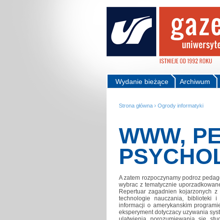
Wydanie bieżące
Archiwum
Strona główna
›
Ogrody informatyki
WWW, PE
PSYCHO
A zatem rozpoczynamy podroz pedago
wybrac z tematycznie uporzadkowane
Repertuar zagadnien kojarzonych z ed
technologie nauczania, bibliotek
informacji o amerykanskim programie
eksperyment dotyczacy uzywania syste
ulatwienia porozumiewania sie stud