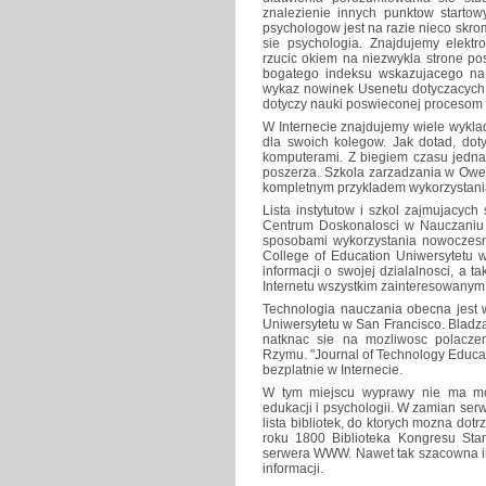
znalezienie innych punktow starto
psychologow jest na razie nieco skro
sie psychologia. Znajdujemy elekt
rzucic okiem na niezwykla strone p
bogatego indeksu wskazujacego na
wykaz nowinek Usenetu dotyczacych m
dotyczy nauki poswieconej proceso
W Internecie znajdujemy wiele wykla
dla swoich kolegow. Jak dotad, do
komputerami. Z biegiem czasu jednak
poszerza. Szkola zarzadzania w Owen
kompletnym przykladem wykorzystani
Lista instytutow i szkol zajmujacych
Centrum Doskonalosci w Nauczaniu U
sposobami wykorzystania nowoczesny
College of Education Uniwersytetu
informacji o swojej dzialalnosci, a
Internetu wszystkim zainteresowanym
Technologia nauczania obecna jest w
Uniwersytetu w San Francisco. Bladz
natknac sie na mozliwosc polacz
Rzymu. "Journal of Technology Educat
bezplatnie w Internecie.
W tym miejscu wyprawy nie ma mozl
edukacji i psychologii. W zamian se
lista bibliotek, do ktorych mozna do
roku 1800 Biblioteka Kongresu Sta
serwera WWW. Nawet tak szacowna in
informacji.