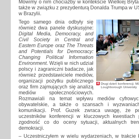
Mówimy o nim chociażby w kontekście Wielkiej Brytan
także w związku z prezydenturą Donalda Trumpa w US
w Brazylii.
Tego samego dnia odbyły się
również dwa panele dyskusyjne:
Digital Media, Democracy, and
Civil Society in Central and
Eastern Europe oraz The Threats
and Potentials for Democracy:
Changing Political Information
Environment
. Wzięli w nich udział
polscy i zagraniczni badacze, jak
również przedstawiciele mediów,
organizacji pożytku publicznego
Drugi dzień konferencji. Mó
oraz firm zajmujących się analizą
Loughborough University
mediów społecznościowych.
Rozmawiali na temat wpływu mediów cyfrowyc
obywatelskie, a także o szansach i wyzwaniach
komunikacji. Prof. Guzek zwraca uwagę, że p
uczestników konferencji w kluczowych kwestiach
zgodność co do oceny sytuacji, aktualnych tre
demokracji.
– Uczestniczyłem w wielu wydarzeniach, w trakcie 