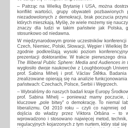
– Patrząc na Wielką Brytanię i USA, można dostrze
konflikt wartości, grupy obywateli pozbawionych
niezadowolonych z demokracji, brak poczucia przyna
których mieszkają. Myślę, że wiele możemy się nauczy
znaczy dla ludzi w takim państwie jak Polska, g
stosunkowo od niedawna.
W międzynarodowym gronie uczestników konferencji z
Czech, Niemiec, Polski, Słowacji, Węgier i Wielkiej 
zgodnie podkreślają wysoki poziom konferencyjn
prezentacji doktorantów. W trakcie pierwszego dnia 
The Illiberal Public Sphere: Media and Audiences in 
wygłosiło dwoje naukowców z Loughborough Universit
prof. Sabina Mihelj i prof. Václav Štětka. Badani
zrealizowane opierają się na analizie funkcjonowania
państwach: Czechach, Polsce, Serbii i Węgrzech.
– Wybraliśmy do naszych badań kraje Europy Środko
prof. Sabina Mihelj – ponieważ mamy poczucie, ż
kluczowe „pole bitwy” o demokrację. To niemal la
liberalizmu. Od 2010 roku – czyli co najmniej 
dojścia do władzy przez Viktora Orbána – to 
wprowadzono i stosowano najwięcej metod, technik,
regulacyjnych kojarzonych z tym nurtem, który stał si