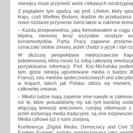
miesięcy może przynieść wiele ciekawych rozstrzygnię
Z poglądem tym zgadza się prof. Lilleker, który sp
kraju, czyli Wielkiej Brytanii, dojdzie do przekazan
nowe rozdanie przyniesie zwrot także w zakresie komu
– Każda przepowiednia, jaką formułowałem w ciągu ost
błędna, niemniej teraz wszystkie sondaże w
konserwatystów. Partia Pracy zapewne przejmi
oznaczało istotne zmiany, jeżeli chodzi o język i styl r
W dłuższej perspektywie medioznawców frap
pokoleniowej, która niesie za sobą całkowitą rewoluc
pozyskiwania informacji. Prof. Koc-Michalska podkr
tam, gdzie istnieją ugruntowane media o bardzo dłu
Francji), rola mediów społecznościowych jest zdecydo
w krajach, takich jak Polska, zbliża się moment
całkowitej zmianie.
– Młodzi ludzie mają zupełnie inne nawyki w zakresie
niż te, które posiadaliśmy my lub tym bardziej oso
włączają telewizji wieczorem, czerpią informacje z
jeżeli wybierają media tradycyjne, są one rozpowsze
Media cyfrowe już z nami zostaną.
Konferencja „Digital Media, Democracy and Civil S
Eastern Europe” została zorganizowana jako wspólna