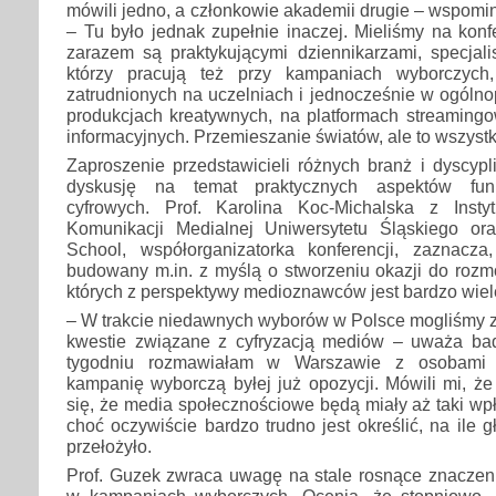
mówili jedno, a członkowie akademii drugie – wspomi
– Tu było jednak zupełnie inaczej. Mieliśmy na konfe
zarazem są praktykującymi dziennikarzami, specjali
którzy pracują też przy kampaniach wyborczych,
zatrudnionych na uczelniach i jednocześnie w ogólno
produkcjach kreatywnych, na platformach streaming
informacyjnych. Przemieszanie światów, ale to wszystk
Zaproszenie przedstawicieli różnych branż i dyscyp
dyskusję na temat praktycznych aspektów fun
cyfrowych. Prof. Karolina Koc-Michalska z Insty
Komunikacji Medialnej Uniwersytetu Śląskiego or
School, współorganizatorka konferencji, zaznacz
budowany m.in. z myślą o stworzeniu okazji do rozm
których z perspektywy medioznawców jest bardzo wiel
– W trakcie niedawnych wyborów w Polsce mogliśmy zo
kwestie związane z cyfryzacją mediów – uważa ba
tygodniu rozmawiałam w Warszawie z osobami 
kampanię wyborczą byłej już opozycji. Mówili mi, że
się, że media społecznościowe będą miały aż taki w
choć oczywiście bardzo trudno jest określić, na ile 
przełożyło.
Prof. Guzek zwraca uwagę na stale rosnące znaczeni