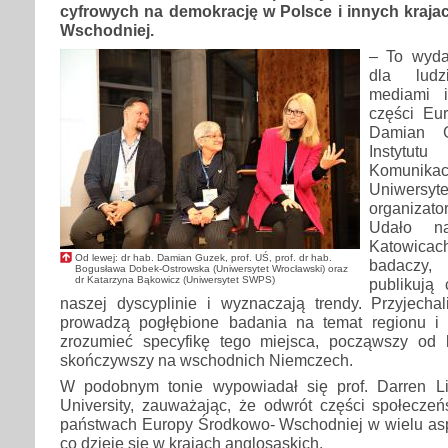
cyfrowych na demokrację w Polsce i innych kraj
Wschodniej.
– To wyda
dla ludz
mediami 
części Eu
Damian 
Instytut
Komuni
Uniwersyte
organizat
Udało n
Katowic
Od lewej: dr hab. Damian Guzek, prof. UŚ, prof. dr hab.
badaczy,
Bogusława Dobek-Ostrowska (Uniwersytet Wrocławski) oraz
dr Katarzyna Bąkowicz (Uniwersytet SWPS)
publikują
naszej dyscyplinie i wyznaczają trendy. Przyjechal
prowadzą pogłębione badania na temat regionu i 
zrozumieć specyfikę tego miejsca, począwszy od 
skończywszy na wschodnich Niemczech.
W podobnym tonie wypowiadał się prof. Darren Li
University, zauważając, że odwrót części społecze
państwach Europy Środkowo- Wschodniej w wielu asp
co dzieje się w krajach anglosaskich.