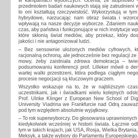
w kampaniach wyborczych. Ocenia, że stopniowo –
przedmiotem badań naukowych stają się zatrudnieni w 
to oni kształtują rzeczywistość. Wykorzystują w ty
hybrydowe, narzucając nam obraz świata i wzorce
wpływają na nasze decyzje wyborcze. Zdaniem nau
czas, aby państwa i funkcjonujące w nich instytucje w
które skłonią świat mediów, aby przekaz, który dos
jakości i nie antagonizował ludzi.
– Bez sensownie ułożonych mediów cyfrowych, kt
racjonalną ochroną, ale jednocześnie bez regulacji ze
mowy, żeby zaistniała zdrowa demokracja – twi
podsumowaniu konferencji prof. Lilleker mówił o dem
wartej walki przestrzeni, która podlega ciągłym ne
procesie negocjacji są kluczowym graczem.
Wszystko wskazuje na to, że w najbliższym cza
uczestnikami, jak i świadkami wielu kolejnych odsł
Prof. Ulrike Klinger z European New School of Dig
University Viadrina we Frankfurcie nad Odrą zauważ
pod tym względem absolutnie wyjątkowy.
– To rok superwyborczy. Do głosowania uprawnionych b
kiedykolwiek wcześniej w historii świata. Łącznie o
tym w takich krajach, jak USA, Rosja, Wielka Brytania,
Meksyk, a także wybory do Parlamentu Europejskiego