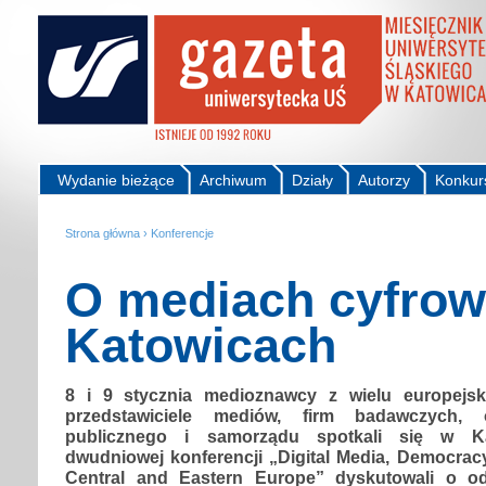
Wydanie bieżące
Archiwum
Działy
Autorzy
Konkur
Strona główna
›
Konferencje
O mediach cyfro
Katowicach
8 i 9 stycznia medioznawcy z wielu europejski
przedstawiciele mediów, firm badawczych, o
publicznego i samorządu spotkali się w K
dwudniowej konferencji „Digital Media, Democracy
Central and Eastern Europe” dyskutowali o o