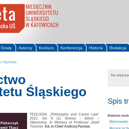
Działy
Autorzy
Konkurs
Konferencja
Historia
Redakcja
u Śląskiego
ctwo
Ten artykuł 
tetu Śląskiego
Spis t
TEOLOGIA. „Philosophy and Canon Law”
Badania nau
2022. Vol. 8 (1):
Nomos – Ethos –
Mistrzowskie 
Oikonomia. In Memory of Professor Józef
Tischner.
Ed. in Chief Andrzej Pastwa
Mszyce ze Sv