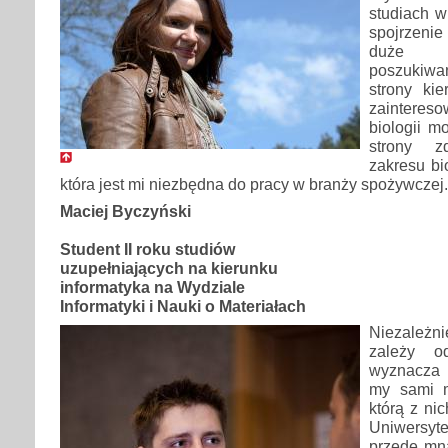
studiach w
spojrzenie
duże m
poszukiwa
strony ki
zaintereso
biologii mo
strony 
zakresu bio
która jest mi niezbędna do pracy w branży spożywczej.
Maciej Byczyński
Student II roku studiów
uzupełniających na kierunku
informatyka na Wydziale
Informatyki i Nauki o Materiałach
Niezależni
zależy o
wyznacza 
my sami 
którą z nic
Uniwersy
przede mną