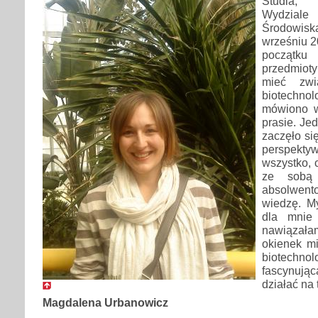
Studia, 
Wydziale
Środowisk
wrześniu 2
początk
przedmio
mieć zwi
biotechno
mówiono w
prasie. Je
zaczęło się
perspekt
wszystko, 
ze sobą
absolwen
wiedzę. My
dla mnie 
nawiązał
okienek m
biotechnolo
fascynując
działać na 
Magdalena Urbanowicz