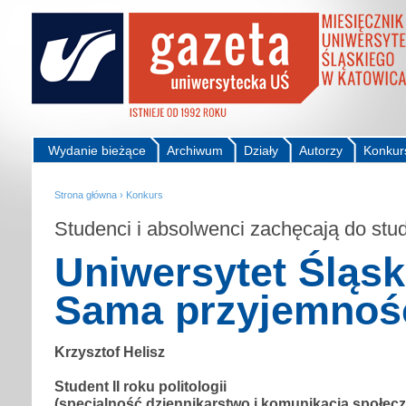
Wydanie bieżące
Archiwum
Działy
Autorzy
Konkur
Strona główna
›
Konkurs
Studenci i absolwenci zachęcają do st
Uniwersytet Śląsk
Sama przyjemnoś
Krzysztof Helisz
Student II roku politologii
(specjalność dziennikarstwo i komunikacja społec