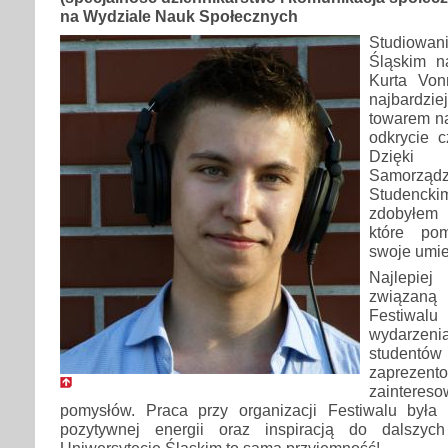
na Wydziale Nauk Społecznych
Studiowan
Śląskim na
Kurta Von
najbard
towarem n
odkrycie c
Dzięki
Samorządz
Studenc
zdobyłem 
które po
swoje umie
Najlepie
związaną
Festiwa
wydarzeni
studen
zaprezento
zainteres
pomysłów. Praca przy organizacji Festiwalu była
pozytywnej energii oraz inspiracją do dalszyc
Uniwersytecie Śląskim to sama przyjemność!