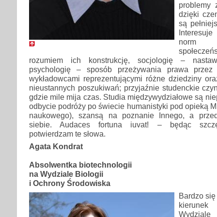
problemy 
dzięki cze
są pełniej
Interesuj
norm 
społeczeń
rozumiem ich konstrukcję, socjologię – nastaw
psychologię – sposób przeżywania prawa przez 
wykładowcami reprezentującymi różne dziedziny or
nieustannych poszukiwań; przyjaźnie studenckie czy
gdzie mile mija czas. Studia międzywydziałowe są ni
odbycie podróży po świecie humanistyki pod opieką Mi
naukowego), szansą na poznanie Innego, a prze
siebie. Audaces fortuna iuvat! – będąc szc
potwierdzam te słowa.
Agata Kondrat
Absolwentka biotechnologii
na Wydziale Biologii
i Ochrony Środowiska
Bardzo się
kierunek
Wydziale