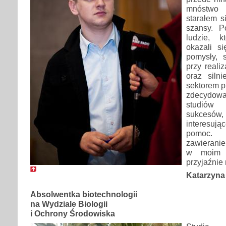
mnóstwo
starałem s
szansy. P
ludzie, k
okazali s
pomysły, 
przy reali
oraz siln
sektorem p
zdecydo
studiów
sukcesów,
interesu
pomoc. 
zawieranie
w moim 
przyjaźnie 
Katarzyna
Absolwentka biotechnologii
na Wydziale Biologii
i Ochrony Środowiska