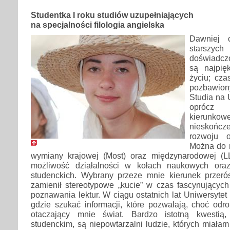
Studentka I roku studiów uzupełniających
na specjalności filologia angielska
Dawniej 
starsz
doświadczo
są najpię
życiu; cza
pozbawion
Studia na 
oprócz 
kierun
nieskończ
rozwoju o
Można do n
wymiany krajowej (Most) oraz międzynarodowej (L
możliwość działalności w kołach naukowych oraz
studenckich. Wybrany przeze mnie kierunek przeró
zamienił stereotypowe „kucie” w czas fascynujących
poznawania lektur. W ciągu ostatnich lat Uniwersytet
gdzie szukać informacji, które pozwalają, choć odro
otaczający mnie świat. Bardzo istotną kwestią
studenckim, są niepowtarzalni ludzie, których miała