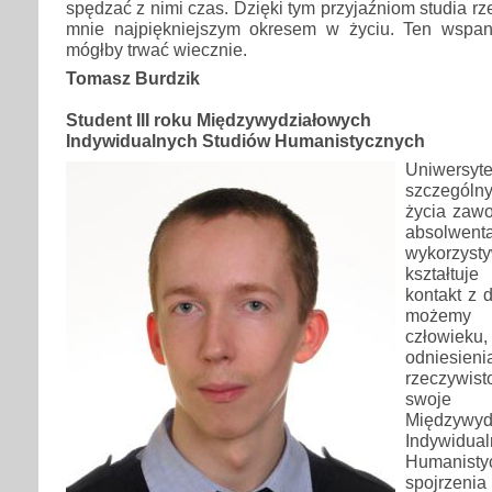
spędzać z nimi czas. Dzięki tym przyjaźniom studia rze
mnie najpiękniejszym okresem w życiu. Ten wspan
mógłby trwać wiecznie.
Tomasz Burdzik
Student III roku Międzywydziałowych
Indywidualnych Studiów Humanistycznych
Uniwersy
szczególn
życia zaw
absolw
wykorzysty
kształtuj
kontakt z d
możemy 
człowie
odnies
rzeczywis
swoje 
Międzywyd
Indywi
Humanisty
spojrzeni