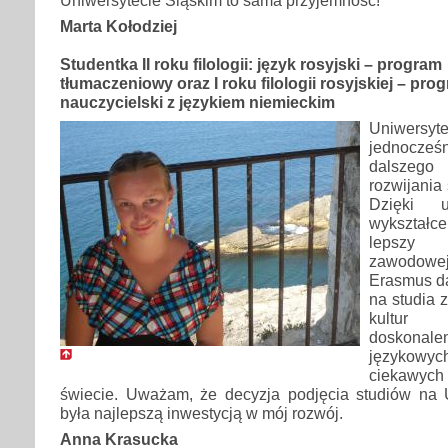
Marta Kołodziej
Studentka II roku filologii: język rosyjski – program
tłumaczeniowy oraz I roku filologii rosyjskiej – pro
nauczycielski z językiem niemieckim
Uniwersy
jednocz
dalszego 
rozwijania
Dzięki u
wykształ
lepszy 
zawodowej
Erasmus d
na studia 
kultur 
doskonal
językowy
ciekawyc
świecie. Uważam, że decyzja podjęcia studiów na 
była najlepszą inwestycją w mój rozwój.
Anna Krasucka