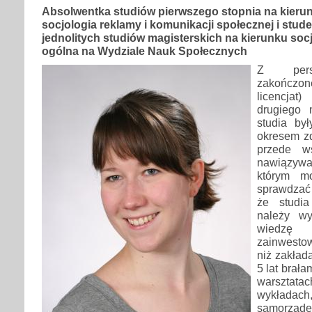
Absolwentka studiów pierwszego stopnia na kieru
socjologia reklamy i komunikacji społecznej i stud
jednolitych studiów magisterskich na kierunku soc
ogólna na Wydziale Nauk Społecznych
Z pers
zakończon
licencja
drugiego 
studia by
okresem z
przede ws
nawiązywa
którym m
sprawdzać
że studia
należy wy
wiedz
zainwestow
niż zakład
5 lat brała
warsztat
wykładach
samorząde