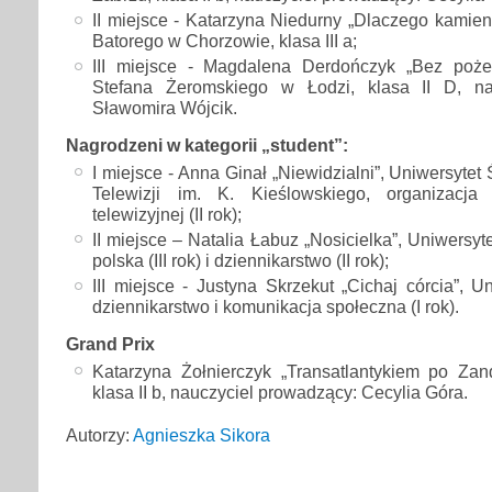
II miejsce - Katarzyna Niedurny „Dlaczego kamieni
Batorego w Chorzowie, klasa III a;
III miejsce - Magdalena Derdończyk „Bez poż
Stefana Żeromskiego w Łodzi, klasa II D, na
Sławomira Wójcik.
Nagrodzeni w kategorii „student”:
I miejsce - Anna Ginał „Niewidzialni”, Uniwersytet 
Telewizji im. K. Kieślowskiego, organizacja 
telewizyjnej (II rok);
II miejsce – Natalia Łabuz „Nosicielka”, Uniwersytet
polska (III rok) i dziennikarstwo (II rok);
III miejsce - Justyna Skrzekut „Cichaj córcia”, Un
dziennikarstwo i komunikacja społeczna (I rok).
Grand Prix
Katarzyna Żołnierczyk „Transatlantykiem po Zan
klasa II b, nauczyciel prowadzący: Cecylia Góra.
Autorzy:
Agnieszka Sikora