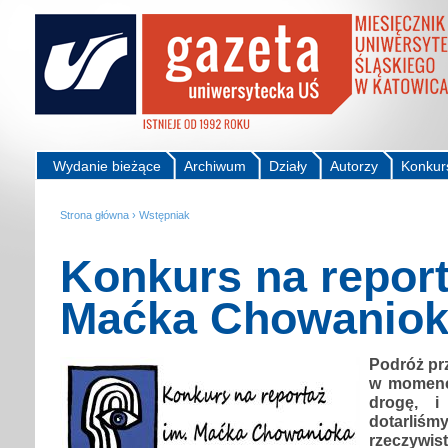
Wydanie bieżące
Archiwum
Działy
Autorzy
Konkur
Strona główna
›
Wstępniak
Konkurs na report
Maćka Chowanio
Podróż prz
w momenc
drogę, i
dotarl
rzeczywi