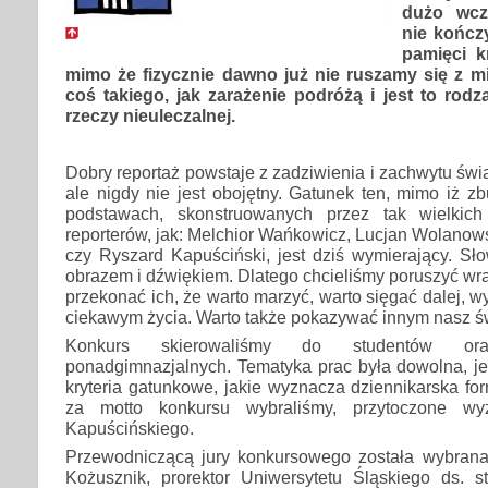
dużo wcze
nie kończ
pamięci k
mimo że fizycznie dawno już nie ruszamy się z mi
coś takiego, jak zarażenie podróżą i jest to rod
rzeczy nieuleczalnej.
Dobry reportaż powstaje z zadziwienia i zachwytu świ
ale nigdy nie jest obojętny. Gatunek ten, mimo iż 
podstawach, skonstruowanych przez tak wielkich 
reporterów, jak: Melchior Wańkowicz, Lucjan Wolanow
czy Ryszard Kapuściński, jest dziś wymierający. Sł
obrazem i dźwiękiem. Dlatego chcieliśmy poruszyć wra
przekonać ich, że warto marzyć, warto sięgać dalej, wyż
ciekawym życia. Warto także pokazywać innym nasz św
Konkurs skierowaliśmy do studentów or
ponadgimnazjalnych. Tematyka prac była dowolna, je
kryteria gatunkowe, jakie wyznacza dziennikarska fo
za motto konkursu wybraliśmy, przytoczone wy
Kapuścińskiego.
Przewodniczącą jury konkursowego została wybrana 
Kożusznik, prorektor Uniwersytetu Śląskiego ds. st