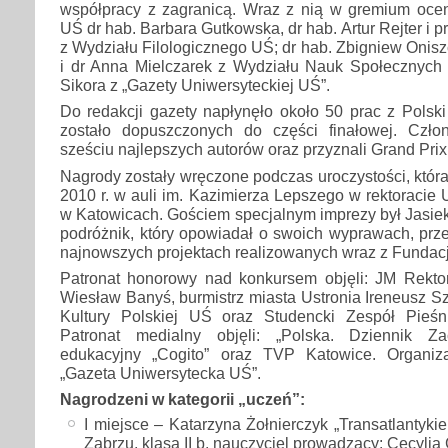
współpracy z zagranicą. Wraz z nią w gremium oceni
UŚ dr hab. Barbara Gutkowska, dr hab. Artur Rejter i pr
z Wydziału Filologicznego UŚ; dr hab. Zbigniew Onisz
i dr Anna Mielczarek z Wydziału Nauk Społecznych
Sikora z „Gazety Uniwersyteckiej UŚ”.
Do redakcji gazety napłynęło około 50 prac z Polski 
zostało dopuszczonych do części finałowej. Człon
sześciu najlepszych autorów oraz przyznali Grand Prix
Nagrody zostały wręczone podczas uroczystości, która
2010 r. w auli im. Kazimierza Lepszego w rektoracie 
w Katowicach. Gościem specjalnym imprezy był Jasiek 
podróżnik, który opowiadał o swoich wyprawach, prz
najnowszych projektach realizowanych wraz z Fundacj
Patronat honorowy nad konkursem objęli: JM Rektor
Wiesław Banyś, burmistrz miasta Ustronia Ireneusz Sz
Kultury Polskiej UŚ oraz Studencki Zespół Pieśn
Patronat medialny objęli: „Polska. Dziennik Za
edukacyjny „Cogito” oraz TVP Katowice. Organiz
„Gazeta Uniwersytecka UŚ”.
Nagrodzeni w kategorii „uczeń”:
I miejsce – Katarzyna Żołnierczyk „Transatlantyki
Zabrzu, klasa II b, nauczyciel prowadzący: Cecylia